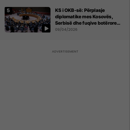
KS i OKB-së: Përplasje
diplomatike mes Kosovës,
Serbisë dhe fuqive botërore
mbi dialogun, sigurinë dhe
09/04/2026
UNMIK-un