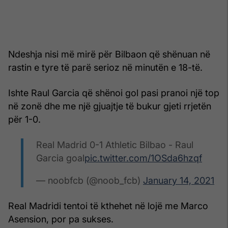
Ndeshja nisi më mirë për Bilbaon që shënuan në
rastin e tyre të parë serioz në minutën e 18-të.
Ishte Raul Garcia që shënoi gol pasi pranoi një top
në zonë dhe me një gjuajtje të bukur gjeti rrjetën
për 1-0.
Real Madrid 0-1 Athletic Bilbao - Raul
Garcia goal
pic.twitter.com/1OSda6hzqf
— noobfcb (@noob_fcb)
January 14, 2021
Real Madridi tentoi të kthehet në lojë me Marco
Asension, por pa sukses.