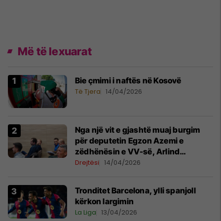
Më të lexuarat
Bie çmimi i naftës në Kosovë
Të Tjera
14/04/2026
Nga një vit e gjashtë muaj burgim
për deputetin Egzon Azemi e
zëdhënësin e VV-së, Arlind
Manxhuka
Drejtësi
14/04/2026
Tronditet Barcelona, ylli spanjoll
kërkon largimin
La Liga
13/04/2026