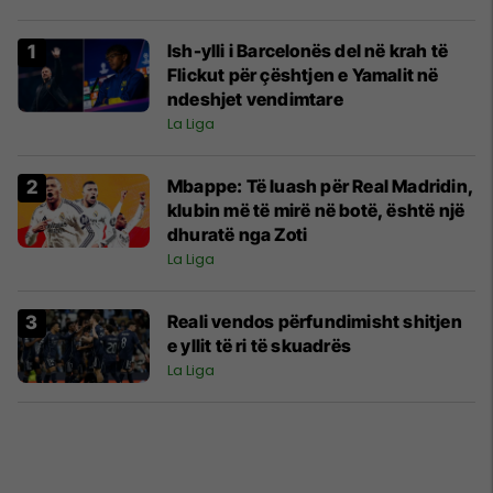
Ish-ylli i Barcelonës del në krah të
Flickut për çështjen e Yamalit në
ndeshjet vendimtare
La Liga
Mbappe: Të luash për Real Madridin,
klubin më të mirë në botë, është një
dhuratë nga Zoti
La Liga
Reali vendos përfundimisht shitjen
e yllit të ri të skuadrës
La Liga