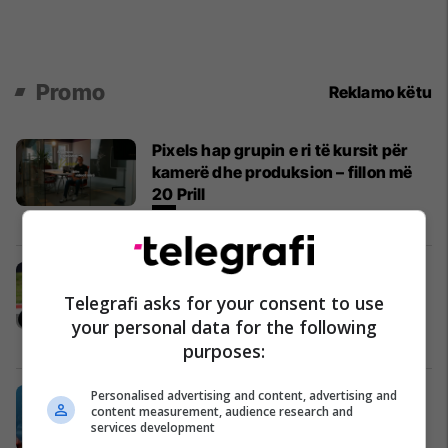
Promo
Reklamo këtu
Pixels hap grupin e ri të kursit për
kamerë dhe produksion – fillon më
20 Prill
Pixels
A je gati me u ni si kampion? Vetëm
5 persona përfitojnë nga kjo super
Telegrafi asks for your consent to use
ofertë
your personal data for the following
Auto Mita
purposes:
Një mënyrë më e zgjuar për të
Personalised advertising and content, advertising and
content measurement, audience research and
udhëtuar: Si funksionon RruGO
services development
RruGO