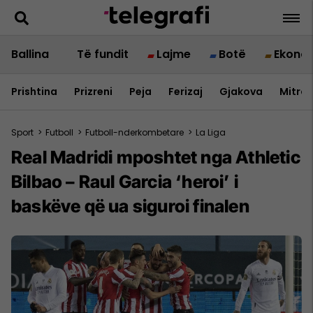
Ballina
Të fundit
Lajme
Botë
Ekono
Prishtina
Prizreni
Peja
Ferizaj
Gjakova
Mitrov
Sport
>
Futboll
>
Futboll-nderkombetare
>
La Liga
Real Madridi mposhtet nga Athletic
Bilbao – Raul Garcia ‘heroi’ i
baskëve që ua siguroi finalen