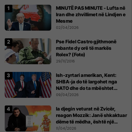
MINUTË PAS MINUTE - Lufta në
Iran dhe zhvillimet në Lindjen e
Mesme
02/04/2026
Pse Fidel Castro gjithmonë
mbante dy orë të markës
Rolex? (Foto)
29/11/2016
Ish-zyrtari amerikan, Kent:
SHBA-ja do të largohet nga
NATO dhe do ta mbështet
Izraelin në një luftë të
09/04/2026
mundshme me Turqinë në Siri
Ia djegin veturat në Zvicër,
reagon Mozzik: Janë shkaktuar
dëme të mëdha, është një
bandë nga Franca
11/04/2026