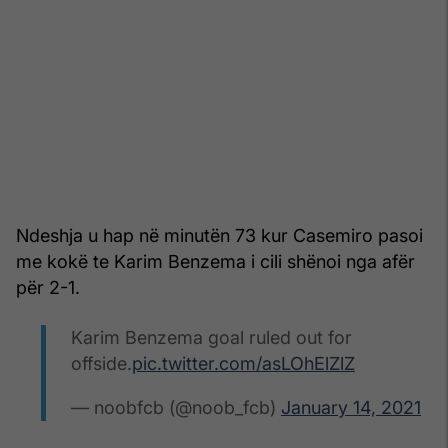
Ndeshja u hap në minutën 73 kur Casemiro pasoi
me kokë te Karim Benzema i cili shënoi nga afër
për 2-1.
Karim Benzema goal ruled out for
offside.
pic.twitter.com/asLOhElZlZ
— noobfcb (@noob_fcb)
January 14, 2021