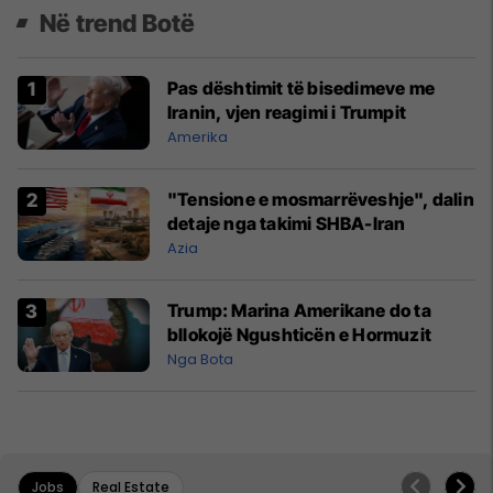
Në trend Botë
Pas dështimit të bisedimeve me
Iranin, vjen reagimi i Trumpit
Amerika
"Tensione e mosmarrëveshje", dalin
detaje nga takimi SHBA-Iran
Azia
Trump: Marina Amerikane do ta
bllokojë Ngushticën e Hormuzit
Nga Bota
Jobs
Real Estate