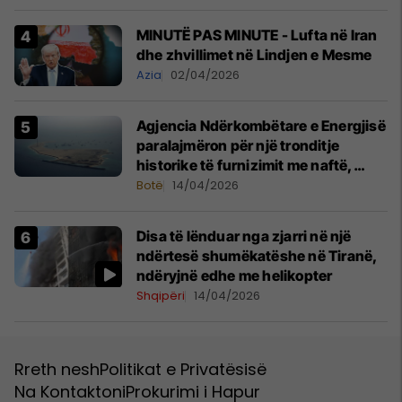
MINUTË PAS MINUTE - Lufta në Iran
dhe zhvillimet në Lindjen e Mesme
Azia
02/04/2026
Agjencia Ndërkombëtare e Energjisë
paralajmëron për një tronditje
historike të furnizimit me naftë,
ndërsa lufta me Iranin mbyt tregjet
Botë
14/04/2026
globale
Disa të lënduar nga zjarri në një
ndërtesë shumëkatëshe në Tiranë,
ndëryjnë edhe me helikopter
Shqipëri
14/04/2026
Rreth nesh
Politikat e Privatësisë
Na Kontaktoni
Prokurimi i Hapur