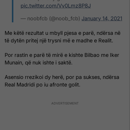
pic.twitter.com/Vv0Lmz8P8J
— noobfcb (@noob_fcb)
January 14, 2021
Me këtë rezultat u mbyll pjesa e parë, ndërsa në
të dytën pritej një trysni më e madhe e Realit.
Por rastin e parë të mirë e kishte Bilbao me Iker
Munain, që nuk ishte i saktë.
Asensio rrezikoi dy herë, por pa sukses, ndërsa
Real Madridi po iu afronte golit.