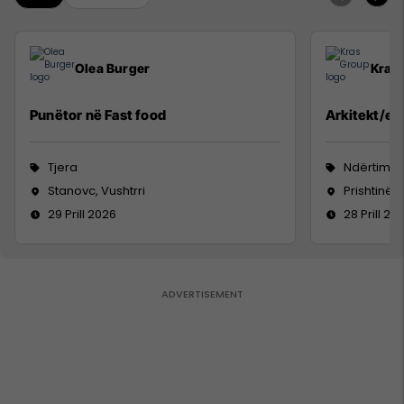
Olea Burger
Kras
Punëtor në Fast food
Arkitekt/e -
Tjera
Ndërtimtar
Stanovc, Vushtrri
Prishtinë
29 Prill 2026
28 Prill 20