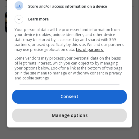
Store and/or access information on a device
Hapet showroomi më i madh në
Learn more
Kosovë për panele dekorative – mbi
1000m² inspirim për dizajn modern
Your personal data will be processed and information from
your device (cookies, unique identifiers, and other device
Interia
data) may be stored by, accessed by and shared with 369
partners, or used specifically by this site. We and our partners
may use precise geolocation data.
List of partners.
Some vendors may process your personal data on the basis
of legitimate interest, which you can object to by managing
your options below. Look for a link at the bottom of this page
or in the site menu to manage or withdraw consent in privacy
and cookie settings.
Consent
Manage options