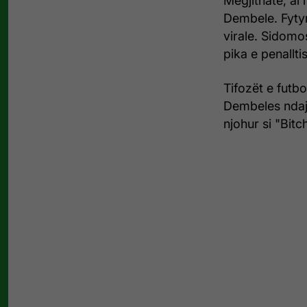
Megjithatë, ai 
Dembele. Fytyra
virale. Sidom
pika e penallti
Tifozët e futbo
Dembeles ndaj
njohur si "Bitc