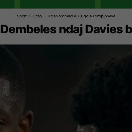
Sport
>
Futboll
>
Ndërkombëtare
>
Liga e Kampionëve
 Dembeles ndaj Davies b