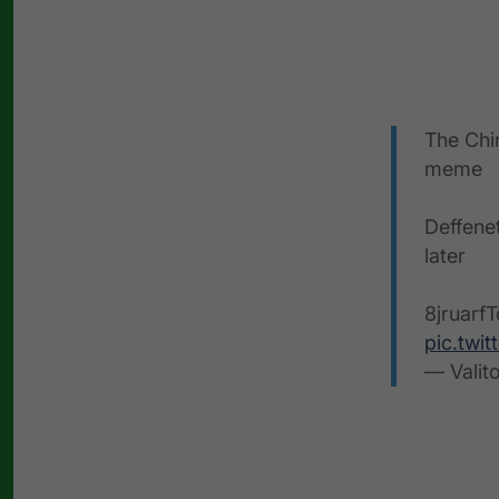
The Chin
meme
Deffenet
later
8jruar
pic.twi
— Valit