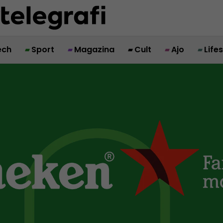
ech
Sport
Magazina
Cult
Ajo
Life