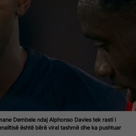
ane Dembele ndaj Alphonso Davies tek rasti i
enalltisë është bërë viral tashmë dhe ka pushtuar