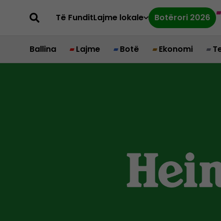
Të Fundit
Lajme lokale
Botërori 2026
Ballina
Lajme
Botë
Ekonomi
T