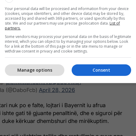
Your personal data will be processed and information from your device
ordua në fund të pjesës së parë kur Dembele në
(cookies, unique identifiers, and other device data) may be stored by,
accessed by and shared with 369 partners, or used specifically by this
krosuar në zonën e penalltisë, topi përfundoi në
site. We and our partners may use precise geolocation data.
List of
nse Davies.
partners.
Some vendors may process your personal data on the basis of legitimate
interest, which you can object to by managing your options below. Look
o Scharer nuk reagoi menjëherë, por pasi shikoi
for a link at the bottom of this page or in the site menu to manage or
goi një penallti për Bayernin. Davies u çmend dhe u
withdraw consent in privacy and cookie settings.
egonte se topi i kishte goditur dorën.
Manage options
Consent
Dieu, c'est quoi ce regard que Dembélé lance à
 😂
pic.twitter.com/vBQdC9VMq1
ila (@DaboFcb)
April 28, 2026
ri nuk po e falte, lojtari i Bayernit iu afrua
i ishte gati të gjuante penalltinë, dhe e siguroi për
ij, duke kërkuar dhembshuri dhe mirëkuptim.