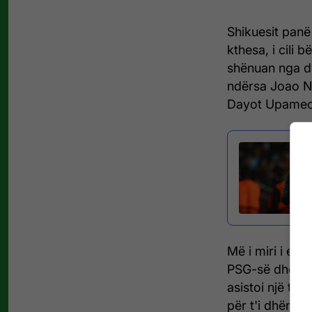
Shikuesit panë
kthesa, i cili 
shënuan nga d
ndërsa Joao Ne
Dayot Upameca
Më i miri i eki
PSG-së dhe fitu
asistoi një tj
për t'i dhënë 