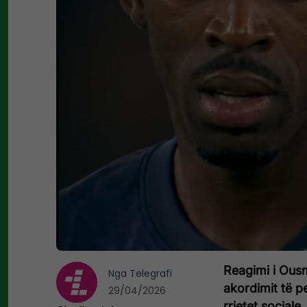
Reagimi i Ousm
Nga
Telegrafi
akordimit të p
29/04/2026
rrjetet sociale.