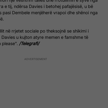
mori një vështrim tallës dhe rrotullimin e syve nga
 e tij, ndërsa Davies i betohej pafajësisë, u bë
os pasi Dembele menjëherë vrapoi dhe shënoi nga
së.
llit në rrjetet sociale po theksojnë se shikimi i
 Davies u kujton atyre memen e famshme të
h please".
/Telegrafi/