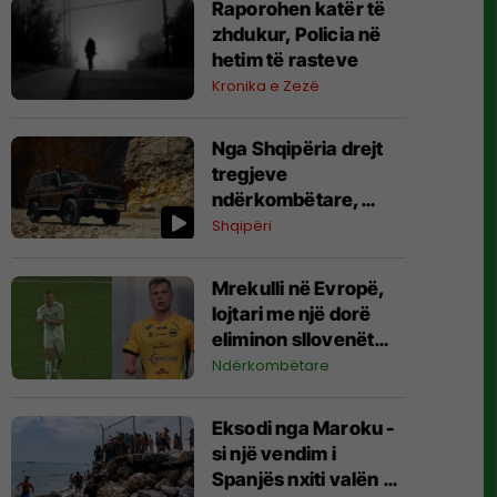
Raporohen katër të
zhdukur, Policia në
hetim të rasteve
Kronika e Zezë
​Nga Shqipëria drejt
tregjeve
ndërkombëtare,
automjetet
Shqipëri
ushtarake “Made in
Albania” do të
Mrekulli në Evropë,
eksportohen në 30
lojtari me një dorë
shtete
eliminon sllovenët
nga Liga e
Ndërkombëtare
Konferencës
Eksodi nga Maroku -
si një vendim i
Spanjës nxiti valën e