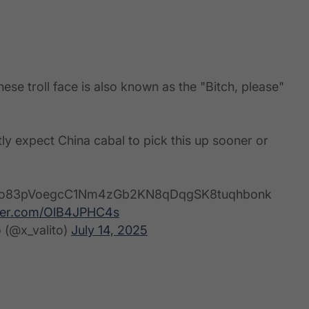
ese troll face is also known as the "Bitch, please"
ly expect China cabal to pick this up sooner or
fTo83pVoegcC1Nm4zGb2KN8qDqgSK8tuqhbonk
tter.com/OlB4JPHC4s
o (@x_valito)
July 14, 2025