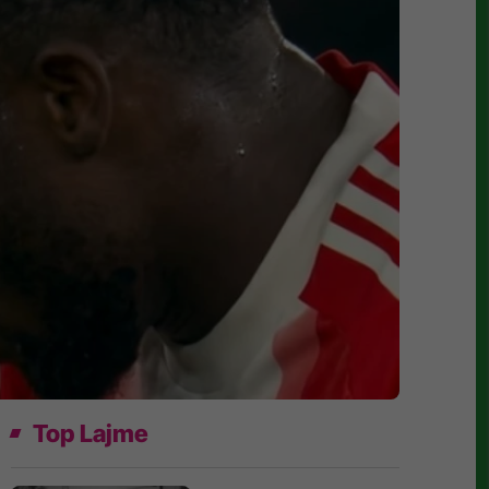
Top Lajme