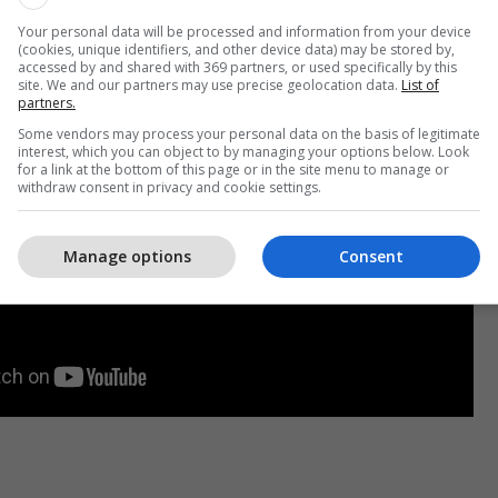
Your personal data will be processed and information from your device
(cookies, unique identifiers, and other device data) may be stored by,
accessed by and shared with 369 partners, or used specifically by this
site. We and our partners may use precise geolocation data.
List of
partners.
Some vendors may process your personal data on the basis of legitimate
interest, which you can object to by managing your options below. Look
for a link at the bottom of this page or in the site menu to manage or
withdraw consent in privacy and cookie settings.
Manage options
Consent