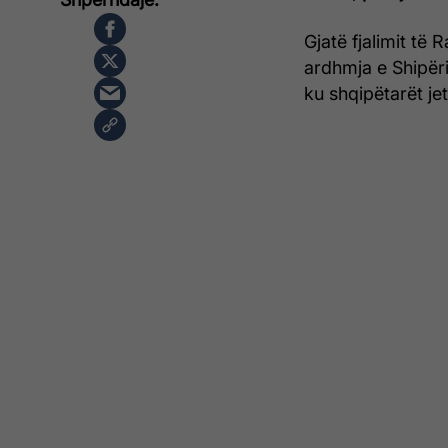
Gjatë fjalimit të 
ardhmja e Shipër
ku shqipëtarët je