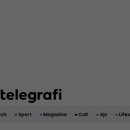
ech
Sport
Magazina
Cult
Ajo
Life