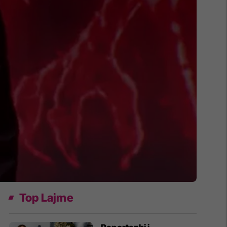
Top Lajme