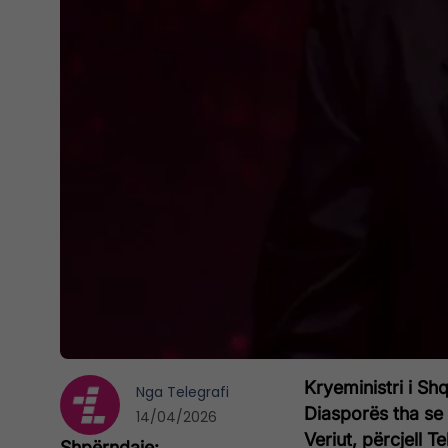
Kryeministri i Shq
Nga
Telegrafi
Diasporës tha se
14/04/2026
Veriut, përcjell T