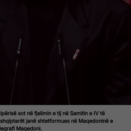
ipërisë sot në fjalimin e tij në Samitin e IV të
 shqiptarët janë shtetformues në Maqedoninë e
elegrafi Maqedoni.