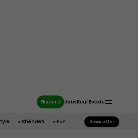
Eksperti
Jobs
Real Estate
style
Shëndeti
Fun
Newsletter