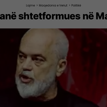
Lajme
>
Maqedonia e Veriut
>
Politikë
janë shtetformues në M