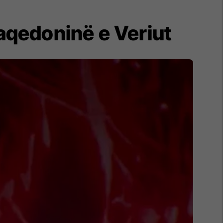
aqedoninë e Veriut