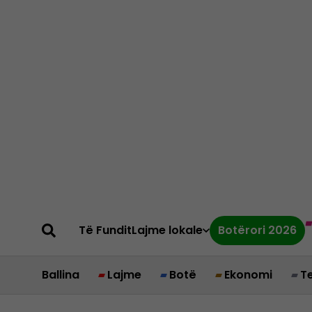
Të Fundit
Lajme lokale
Botërori 2026
Ballina
Lajme
Botë
Ekonomi
T