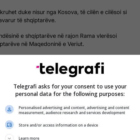
kruhet duke nisur nga Kosova, të cilën e cilësoi si
pavarur të shqiptarëve.
ëndësinë e shqiptarëve në rajon Rama vlerësoi
iptarëve në Maqedoninë e Veriut.
edonisë së Veriut, s'duhet të harrojë askush se
formues i republikës fqinje e mike", tha Rama.
thashtu edhe shqiptarët në Mali i Zi dhe në treva
Telegrafi asks for your consent to use your
eksuar se shqiptarët kudo që jetojnë janë pjesë e të
personal data for the following purposes:
dhe kontribuojnë në forcimin e lidhjeve
rafi/
Personalised advertising and content, advertising and content
measurement, audience research and services development
Store and/or access information on a device
Learn more