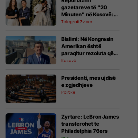
Reportazhi i
gazetareve të "20
Minuten" në Kosovë:
Nga mikpritja dhe jeta e
Telegrafi Zvicer
diasporës te mega-
dasma me mbi 400 të
Bislimi: Në Kongresin
ftuar
Amerikan është
paraqitur rezoluta që
kundërshton mbajtjen
Kosovë
e Asamblesë
Parlamentare të
Presidenti, mes ujdisë
OSBE-së në Beograd
e zgjedhjeve
Politikë
Zyrtare: LeBron James
transferohet te
Philadelphia 76ers