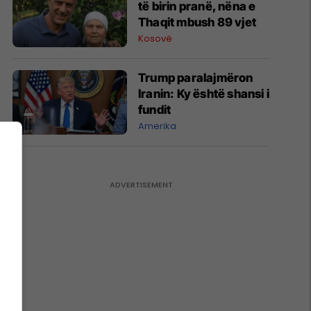
të birin pranë, nëna e
Thaqit mbush 89 vjet
Kosovë
Trump paralajmëron
Iranin: Ky është shansi i
fundit
Amerika