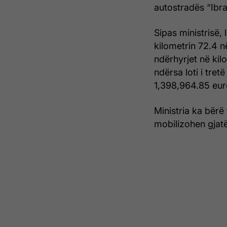
autostradës “Ibr
Sipas ministrisë, 
kilometrin 72.4 n
ndërhyrjet në kil
ndërsa loti i tret
1,398,964.85 eur
Ministria ka bërë
mobilizohen gjatë