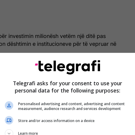
i për investimin milionësh vetëm një ditë pas
n dështimin e institucioneve për të vepruar në
ua me lajmin tragjik të humbjes së jetëve në
 zgjua me lajmin se heqja e atij dheu do t’u kushtojë
ilionë euro. Një tjetër ditë ku qytetarët paguajnë
Telegrafi asks for your consent to use your
personal data for the following purposes:
he me taksa, ndërsa pushteti vazhdon të jetojë në
agandës së vet”, ka shkruar Rama.
Personalised advertising and content, advertising and content
measurement, audience research and services development
ktin se, sipas tij, për vite me radhë nuk janë
e për largimin e dheut dhe sanimin e zonave
Store and/or access information on a device
gjatë autostradës, ndërsa tani po ndahen miliona
Learn more