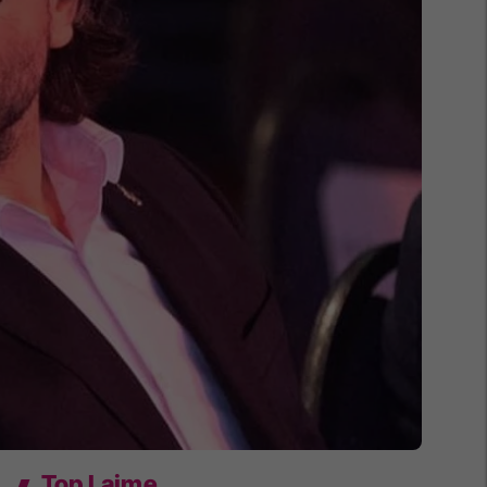
Top Lajme