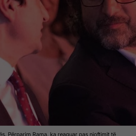
inës, Përparim Rama, ka reaguar pas njoftimit të