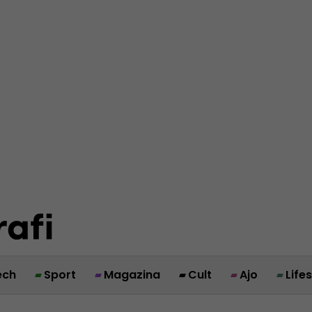
ech
Sport
Magazina
Cult
Ajo
Life