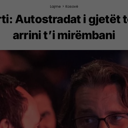
Lajme
>
Kosovë
i: Autostradat i gjetët 
arrini t’i mirëmbani