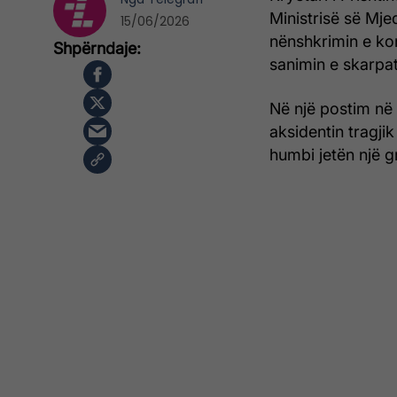
Ministrisë së Mjed
15/06/2026
nënshkrimin e kon
sanimin e skarpa
Në një postim në 
aksidentin tragji
humbi jetën një g