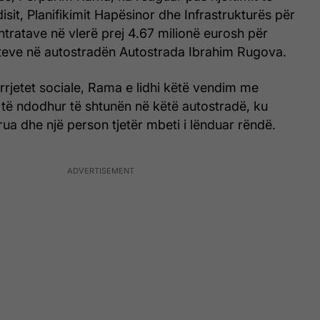
isit, Planifikimit Hapësinor dhe Infrastrukturës për
tratave në vlerë prej 4.67 milionë eurosh për
teve në autostradën Autostrada Ibrahim Rugova.
rrjetet sociale, Rama e lidhi këtë vendim me
k të ndodhur të shtunën në këtë autostradë, ku
rua dhe një person tjetër mbeti i lënduar rëndë.