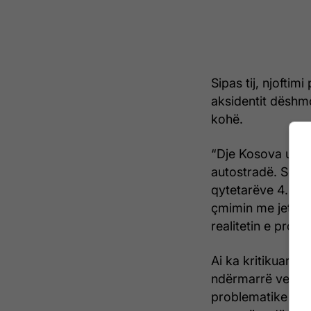
Sipas tij, njoftim
aksidentit dëshmo
kohë.
“Dje Kosova u zgj
autostradë. Sot u
qytetarëve 4.67 m
çmimin me jetë d
realitetin e prop
Ai ka kritikuar fa
ndërmarrë veprim
problematike për