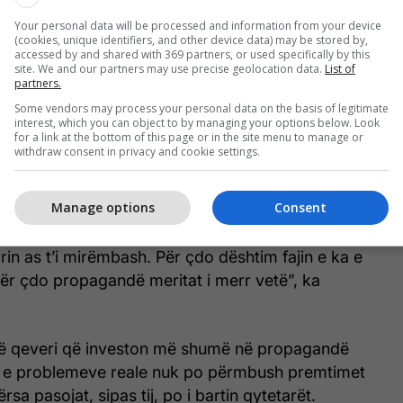
je emergjente.
Your personal data will be processed and information from your device
(cookies, unique identifiers, and other device data) may be stored by,
afia më e qartë e një qeverisjeje që reagon vetëm
accessed by and shared with 369 partners, or used specifically by this
site. We and our partners may use precise geolocation data.
List of
onë”, ka theksuar ai.
partners.
Some vendors may process your personal data on the basis of legitimate
kritika edhe ndaj kryeministrit në detyrë, Albin
interest, which you can object to by managing your options below. Look
for a link at the bottom of this page or in the site menu to manage or
 se qeveria aktuale ka trashëguar autostrada të
withdraw consent in privacy and cookie settings.
k po arrin t’i mirëmbajë ato.
Manage options
Consent
don të flasë për shtetin që e ka gjetur ‘në bodrum
jë’. Shtetin e gjete me autostrada të ndërtuara,
rin as t’i mirëmbash. Për çdo dështim fajin e ka e
për çdo propagandë meritat i merr vetë”, ka
një qeveri që investon më shumë në propagandë
n e problemeve reale nuk po përmbush premtimet
sa pasojat, sipas tij, po i bartin qytetarët.