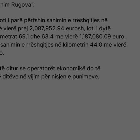
ahim Rugova”.
loti i parë përfshin sanimin e rrëshqitjes në
ë vlerë prej 2,087,952.94 eurosh, loti i dytë
ometrat 69.1 dhe 63.4 me vlerë 1,187,080.09 euro,
ë sanimin e rrëshqitjes në kilometrin 44.0 me vlerë
o.
 të ditur se operatorët ekonomikë do të
 ditëve në vijim për nisjen e punimeve.