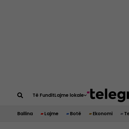
Të Fundit
Lajme lokale
Ballina
Lajme
Botë
Ekonomi
T