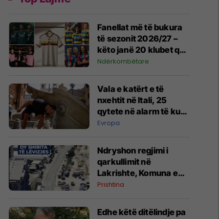
Fanellat më të bukura
të sezonit 2026/27 –
këto janë 20 klubet që
spikatën me dizajnin e
Ndërkombëtare
tyre
Vala e katërt e të
nxehtit në Itali, 25
qytete në alarm të kuq
- probleme me
Evropa
mungesën e ujit
Ndryshon regjimi i
qarkullimit në
Lakrishte, Komuna e
Prishtinës ofron
Prishtina
shpjegime
Edhe këtë ditëlindje pa