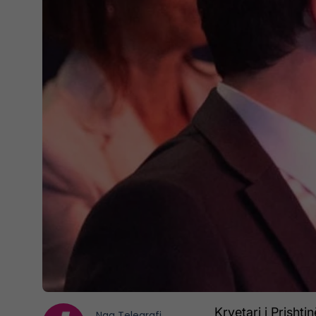
Kryetari i Prisht
Nga
Telegrafi