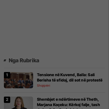
Nga Rubrika
Tensione në Kuvend, Balla: Sali
Berisha të sfidoj, dil sot në protestë
Shqipëri
Shembjet e ndërtimeve në Theth,
Marjana Koçeku: Kërkoj falje, tash