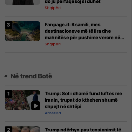
do ju përfaqësoj si duhet
Shqipëri
Fanpage.it: Ksamili, mes
destinacioneve më të lira dhe
mahnitëse për pushime verore në
Evropë
Shqipëri
Në trend Botë
Trump: Sot i dhamë fund luftës me
Iranin, trupat do kthehen shumë
shpejt në shtëpi
Amerika
Trump ndërhyn pas tensionimit të