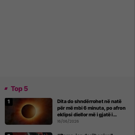
Top 5
Dita do shndërrohet në natë
për më mbi 6 minuta, po afron
eklipsi diellor më i gjatë i
shekullit të 21-të
16/06/2026