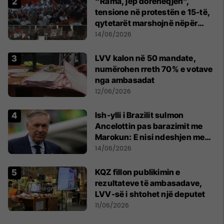
“Rama, jep dorëheqjen”,
tensione në protestën e 15-të,
qytetarët marshojnë nëpër
kryeqytet
14/06/2026
LVV kalon në 50 mandate,
numërohen rreth 70% e votave
nga ambasadat
12/06/2026
Ish-ylli i Brazilit sulmon
Ancelottin pas barazimit me
Marokun: E nisi ndeshjen me
formacionin e gabuar
14/06/2026
KQZ fillon publikimin e
rezultateve të ambasadave,
LVV-së i shtohet një deputet
11/06/2026