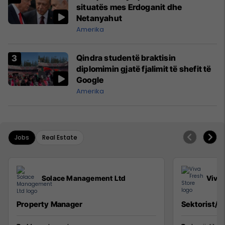
situatës mes Erdoganit dhe
Netanyahut
Amerika
Qindra studentë braktisin
diplomimin gjatë fjalimit të shefit të
Google
Amerika
Jobs
Real Estate
Solace Management Ltd
Viva 
Property Manager
Sektorist/e