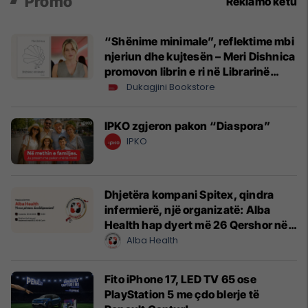
Promo
Reklamo këtu
“Shënime minimale”, reflektime mbi
njeriun dhe kujtesën – Meri Dishnica
promovon librin e ri në Librarinë
Dukagjini
Dukagjini Bookstore
IPKO zgjeron pakon “Diaspora”
IPKO
Dhjetëra kompani Spitex, qindra
infermierë, një organizatë: Alba
Health hap dyert më 26 Qershor në
Cyrih
Alba Health
Fito iPhone 17, LED TV 65 ose
PlayStation 5 me çdo blerje të