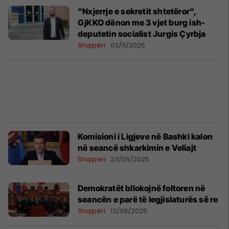
"Nxjerrje e sekretit shtetëror",
GjKKO dënon me 3 vjet burg ish-
deputetin socialist Jurgis Çyrbja
Shqipëri
03/11/2025
Komisioni i Ligjeve në Bashki kalon
në seancë shkarkimin e Veliajt
Shqipëri
23/09/2025
Demokratët bllokojnë foltoren në
seancën e parë të legjislaturës së re
Shqipëri
12/09/2025