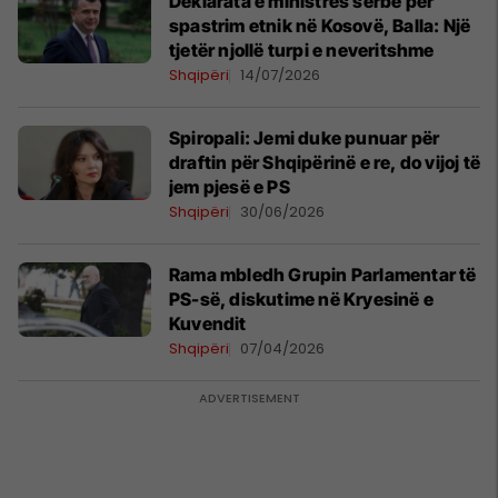
​Deklarata e ministres serbe për
spastrim etnik në Kosovë, Balla: Një
tjetër njollë turpi e neveritshme
Shqipëri
14/07/2026
Spiropali: Jemi duke punuar për
draftin për Shqipërinë e re, do vijoj të
jem pjesë e PS
Shqipëri
30/06/2026
Rama mbledh Grupin Parlamentar të
PS-së, diskutime në Kryesinë e
Kuvendit
Shqipëri
07/04/2026