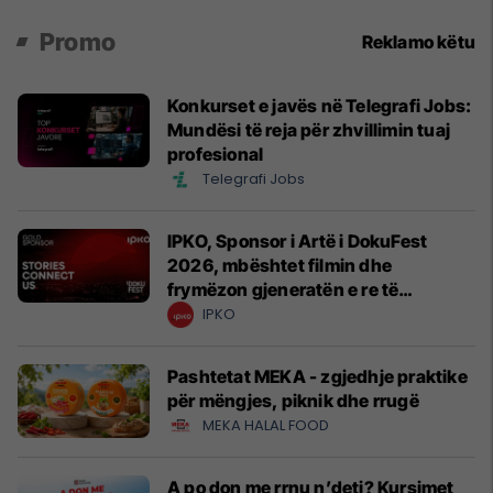
Promo
Reklamo këtu
Konkurset e javës në Telegrafi Jobs:
Mundësi të reja për zhvillimin tuaj
profesional
Telegrafi Jobs
IPKO, Sponsor i Artë i DokuFest
2026, mbështet filmin dhe
frymëzon gjeneratën e re të
krijuesve
IPKO
Pashtetat MEKA - zgjedhje praktike
për mëngjes, piknik dhe rrugë
MEKA HALAL FOOD
A po don me rrnu n’deti? Kursimet