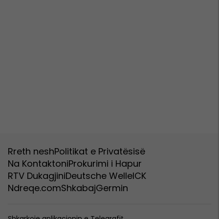
Rreth nesh
Politikat e Privatësisë
Na Kontaktoni
Prokurimi i Hapur
RTV Dukagjini
Deutsche Welle
ICK
Ndreqe.com
Shkabaj
Germin
Shkarkoje aplikacionin e Telegrafit