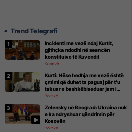
Trend Telegrafi
Incidenti me vezë ndaj Kurtit,
gjithçka ndodhi në seancën
konstituive të Kuvendit
Kosovë
Kurti: Nëse hedhja me vezë është
çmimi që duhet ta paguaj për t’u
takuar e bashkëbiseduar jam i
lumtur ta bëj këtë
Politikë
Zelensky në Beograd: Ukraina nuk
e ka ndryshuar qëndrimin për
Kosovën
Politikë