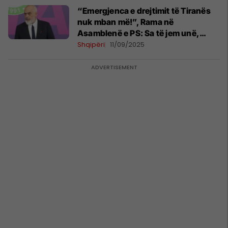
“Emergjenca e drejtimit të Tiranës
nuk mban më!”, Rama në
Asamblenë e PS: Sa të jem unë,
asnjë pendesë
Shqipëri
11/09/2025