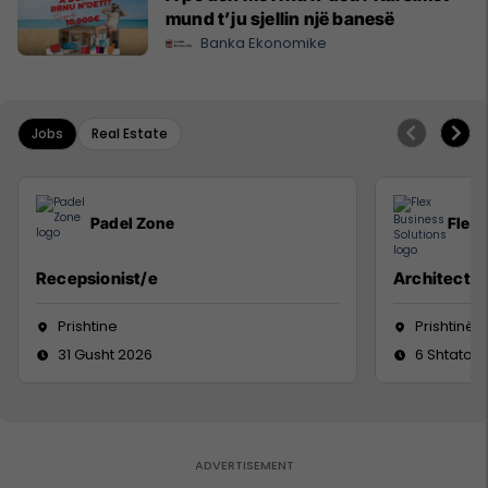
mund t’ju sjellin një banesë
Banka Ekonomike
Jobs
Real Estate
Padel Zone
Flex 
Recepsionist/e
Architect
Prishtine
Prishtinë
31 Gusht 2026
6 Shtator 