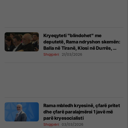
Kryeqyteti "blindohet" me
deputetë, Rama ndryshon skemën:
Balla në Tiranë, Klosi në Durrës,
Manja në Dibër
Shqipëri
21/03/2026
Rama mbledh kryesinë, çfarë pritet
dhe çfarë paralajmëroi 1 javë më
parë kryesocialisti
Shqipëri
03/03/2026