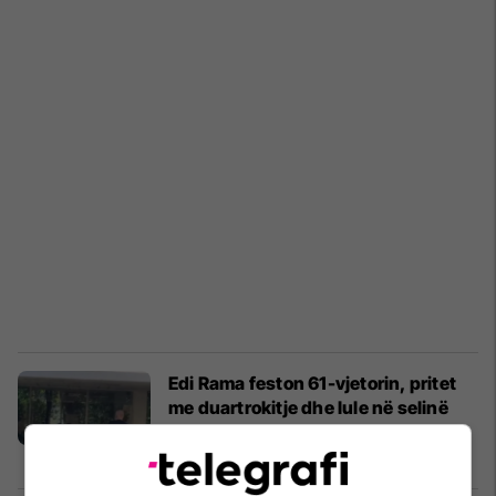
Edi Rama feston 61-vjetorin, pritet
me duartrokitje dhe lule në selinë
rozë
Shqipëri
04/07/2025