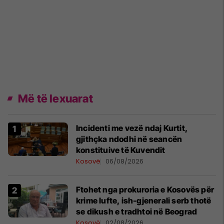
Më të lexuarat
Incidenti me vezë ndaj Kurtit,
gjithçka ndodhi në seancën
konstituive të Kuvendit
Kosovë
06/08/2026
Ftohet nga prokuroria e Kosovës për
krime lufte, ish-gjenerali serb thotë
se dikush e tradhtoi në Beograd
Kosovë
02/08/2026