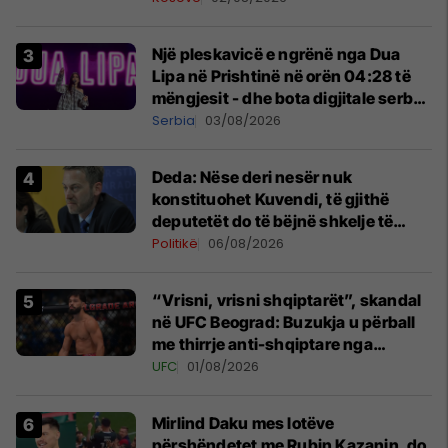
Një pleskavicë e ngrënë nga Dua
Lipa në Prishtinë në orën 04:28 të
mëngjesit - dhe bota digjitale serbe
shpall gjendjen e luftës
Serbia
03/08/2026
Deda: Nëse deri nesër nuk
konstituohet Kuvendi, të gjithë
deputetët do të bëjnë shkelje të
rëndë kushtetuese
Politikë
06/08/2026
“Vrisni, vrisni shqiptarët”, skandal
në UFC Beograd: Buzukja u përball
me thirrje anti-shqiptare nga
tribunat
UFC
01/08/2026
Mirlind Daku mes lotëve
përshëndetet me Rubin Kazanin, do