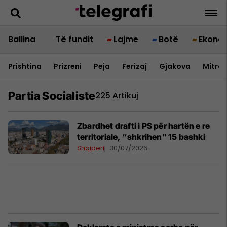
Ballina
Të fundit
Lajme
Botë
Ekono
Prishtina
Prizreni
Peja
Ferizaj
Gjakova
Mitrov
Partia Socialiste
225 Artikuj
Zbardhet drafti i PS për hartën e re
territoriale, “shkrihen” 15 bashki
Shqipëri
30/07/2026