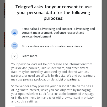
Debate në seancën e fundit
Telegrafi asks for your consent to use
parlamentare, PD dhe PS përplasen
your personal data for the following
për zjarrin në Elbasan
purposes:
Shqipëri
03/07/2025
Personalised advertising and content, advertising and
content measurement, audience research and
34 vjetori i themelimit të PS-së,
services development
Rama: Flamuri ynë u ngjit më lart se
asnjëherë, falë shqiptarëve që u
Store and/or access information on a device
bënë bashkë për Shqipërinë
Shqipëri
12/06/2025
Learn more
Your personal data will be processed and information from
1
your device (cookies, unique identifiers, and other device
data) may be stored by, accessed by and shared with 369
partners, or used specifically by this site. We and our partners
may use precise geolocation data.
List of partners.
Some vendors may process your personal data on the basis
of legitimate interest, which you can object to by managing
your options below. Look for a link at the bottom of this page
or in the site menu to manage or withdraw consent in privacy
and cookie settings.