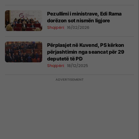
Pezullimi i ministrave, Edi Rama
dorëzon sot nismën ligjore
Shqipëri
16/02/2026
Përplasjet në Kuvend, PS kërkon
përjashtimin nga seancat për 29
deputetë të PD
Shqipëri
18/12/2025