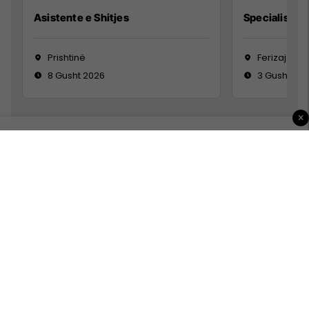
Asistente e Shitjes
Specialist Mi
Prishtinë
Ferizaj
8 Gusht 2026
3 Gusht 20
×