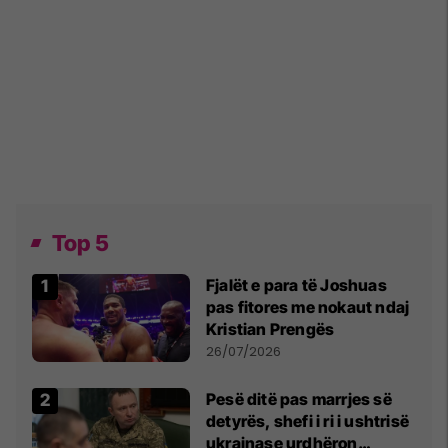
Top 5
Fjalët e para të Joshuas
pas fitores me nokaut ndaj
Kristian Prengës
26/07/2026
Pesë ditë pas marrjes së
detyrës, shefi i ri i ushtrisë
ukrainase urdhëron