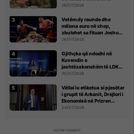
kontroll të madh
26/07/2026
Vetëm dy raunde dhe
miliona euro në xhep,
zbulohet sa fituan Joshua
e Prenga
26/07/2026
Gjithçka që ndodhi në
Kuvendin e
jashtëzakonshëm të LDK-
së
30/07/2026
Vëllai iu etiketua si pjesëtar
i grupit të Arkanit, Drejtori i
Ekonomisë në Prizren
mohon pretendimet
24/07/2026