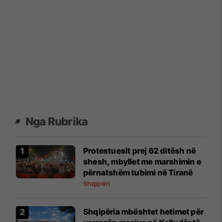
Nga Rubrika
Protestuesit prej 62 ditësh në
shesh, mbyllet me marshimin e
përnatshëm tubimi në Tiranë
Shqipëri
Shqipëria mbështet hetimet për