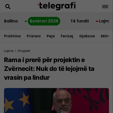
Ballina
Botërori 2026
Të fundit
Lajme
Prishtina
Prizreni
Peja
Ferizaj
Gjakova
Mitrov
Lajme
>
Shqipëri
Rama i prerë për projektin e
Zvërnecit: Nuk do të lejojmë ta
vrasin pa lindur