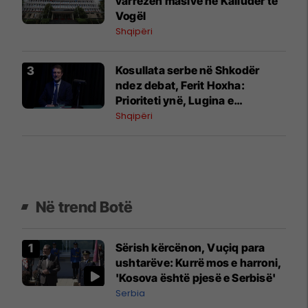
varrezën masive në Kalludër të
Vogël
Shqipëri
Kosullata serbe në Shkodër
ndez debat, Ferit Hoxha:
Prioriteti ynë, Lugina e
Preshevës
Shqipëri
Në trend Botë
Sërish kërcënon, Vuçiq para
ushtarëve: Kurrë mos e harroni,
'Kosova është pjesë e Serbisë'
Serbia