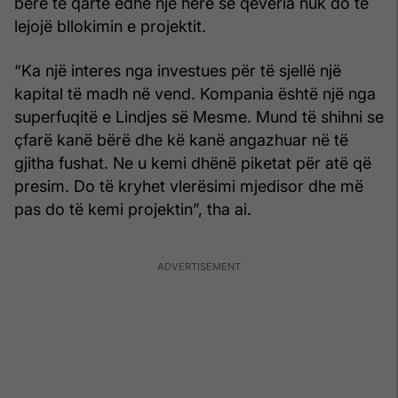
bërë të qartë edhe një herë se qeveria nuk do të
lejojë bllokimin e projektit.
“Ka një interes nga investues për të sjellë një
kapital të madh në vend. Kompania është një nga
superfuqitë e Lindjes së Mesme. Mund të shihni se
çfarë kanë bërë dhe kë kanë angazhuar në të
gjitha fushat. Ne u kemi dhënë piketat për atë që
presim. Do të kryhet vlerësimi mjedisor dhe më
pas do të kemi projektin”, tha ai.