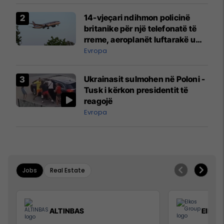
14-vjeçari ndihmon policinë
britanike për një telefonatë të
rreme, aeroplanët luftarakë u
ngritën në ajër për të
Evropa
interceptuar fluturaken e Qatar
Airways që po shkonte drejt
Ukrainasit sulmohen në Poloni -
Mançesterit
Tusk i kërkon presidentit të
reagojë
Evropa
Jobs
Real Estate
ALTINBAS
Elkos