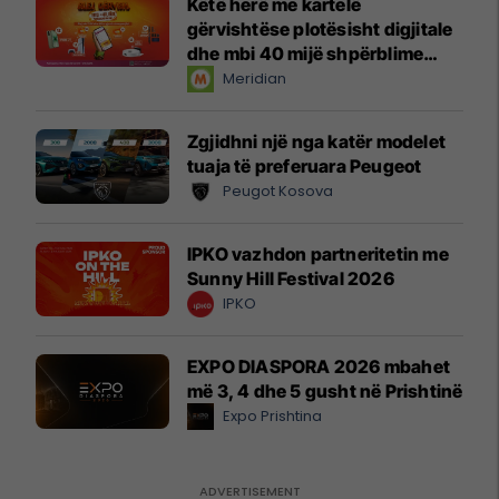
Këtë herë me kartelë
gërvishtëse plotësisht digjitale
dhe mbi 40 mijë shpërblime
instant!
Meridian
Zgjidhni një nga katër modelet
tuaja të preferuara Peugeot
Peugot Kosova
IPKO vazhdon partneritetin me
Sunny Hill Festival 2026
IPKO
EXPO DIASPORA 2026 mbahet
më 3, 4 dhe 5 gusht në Prishtinë
Expo Prishtina