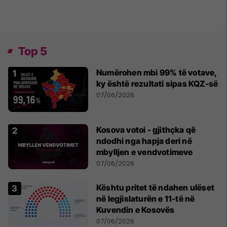
Top 5
Numërohen mbi 99% të votave,
ky është rezultati sipas KQZ-së
07/06/2026
Kosova votoi - gjithçka që
ndodhi nga hapja deri në
mbylljen e vendvotimeve
07/06/2026
Kështu pritet të ndahen ulëset
në legjislaturën e 11-të në
Kuvendin e Kosovës
07/06/2026