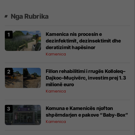
Nga Rubrika
Kamenica nis procesin e
dezinfektimit, dezinsektimit dhe
deratizimit hapësinor
Kamenica
Fillon rehabilitimi i rrugës Kolloleq–
Dajkoc–Muçivërc, investim prej 1.3
milionë euro
Kamenica
Komuna e Kamenicës njofton
shpërndarjen e pakove “Baby-Box”
Kamenica