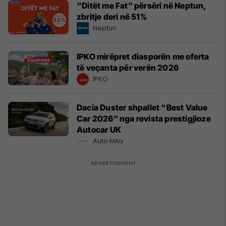
“Ditët me Fat” përsëri në Neptun,
zbritje deri në 51%
Neptun
IPKO mirëpret diasporën me oferta
të veçanta për verën 2026
IPKO
Dacia Duster shpallet “Best Value
Car 2026” nga revista prestigjioze
Autocar UK
Auto Mita