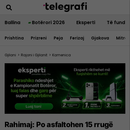
Ballina
Botërori 2026
Eksperti
Të fundit
Prishtina
Prizreni
Peja
Ferizaj
Gjakova
Mitrov
Gjilani
>
Rajoni i Gjilanit
>
Kamenica
Rahimaj: Po asfaltohen 15 rrugë