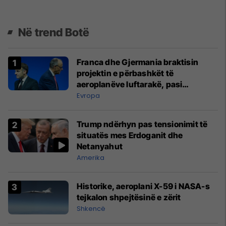
Në trend Botë
Franca dhe Gjermania braktisin
projektin e përbashkët të
aeroplanëve luftarakë, pasi
kompanitë nuk arrijnë marrëveshje
Evropa
Trump ndërhyn pas tensionimit të
situatës mes Erdoganit dhe
Netanyahut
Amerika
Historike, aeroplani X-59 i NASA-s
tejkalon shpejtësinë e zërit
Shkencë