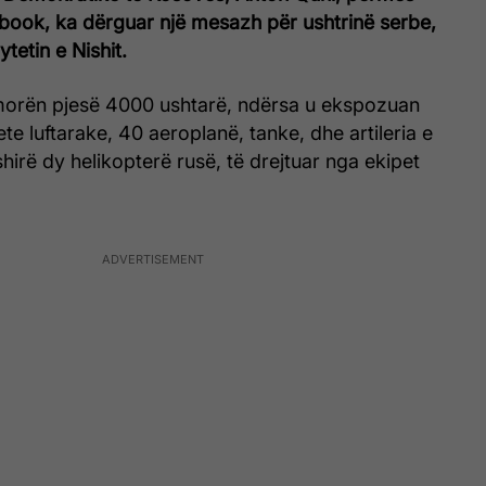
cebook, ka dërguar një mesazh për ushtrinë serbe,
tetin e Nishit.
orën pjesë 4000 ushtarë, ndërsa u ekspozuan
te luftarake, 40 aeroplanë, tanke, dhe artileria e
hirë dy helikopterë rusë, të drejtuar nga ekipet