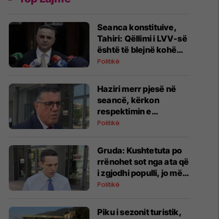
Seanca konstituive,
Tahiri: Qëllimi i LVV-së
është të blejnë kohë
dhe rastin ta dërgojmë
Politikë
në Kushtetuese
​Haziri merr pjesë në
seancë, kërkon
respektimin e
Kushtetutës
Politikë
Gruda: Kushtetuta po
rrënohet sot nga ata që
i zgjodhi populli, jo më
nga Millosheviqi
Politikë
Piku i sezonit turistik,