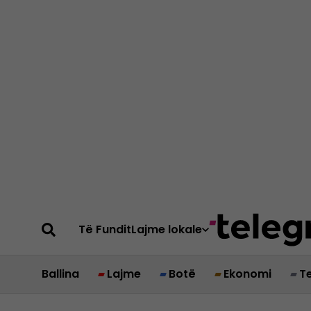
Të Fundit
Lajme lokale
Ballina
Lajme
Botë
Ekonomi
T