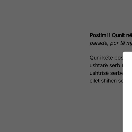
Postimi i Qunit n
paradë, por të mj
Quni këtë postim 
ushtarë serb të k
ushtrisë serbe t
cilët shihen se si