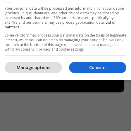
Your personal data will be processed and information from your device
(cookies, unique identifiers, and other device data) may be stored by,
accessed by and shared with 369 partners, or used specifically by this
site. We and our partners may use precise geolocation data.
List of
partners.
Some vendors may process your personal data on the basis of legitimate
interest, which you can object to by managing your options below. Look
for a link at the bottom of this page or in the site menu to manage or
withdraw consent in privacy and cookie settings.
Manage options
Consent