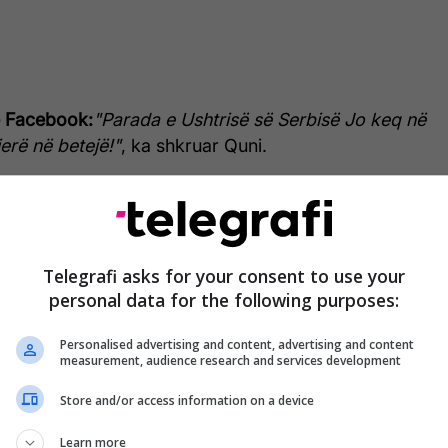
ë Facebook:
"Parada e Ushtrisë së Serbisë
Jo keq në
erë në betejë!"
, ka shkruar Quni.
e ka shoqëruar me disa fotografi ku shihen disa
apur peng, me sytë e lidhur me shirita, tanke të
ë shkatërruara nga UÇK-ja dhe ushtarë të UÇK-së të
 kishin shkatërruar artilerinë serbe. /Telegrafi/
Telegrafi asks for your consent to use your
personal data for the following purposes:
Personalised advertising and content, advertising and content
measurement, audience research and services development
Store and/or access information on a device
Learn more