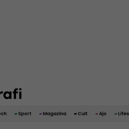
ech
Sport
Magazina
Cult
Ajo
Life