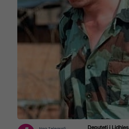
Deputeti i Lidhj
Nga
Telegrafi