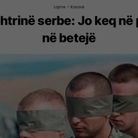
Lajme
>
Kosovë
htrinë serbe: Jo keq në 
në betejë