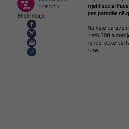
rrjetit social Fa
11/05/2019
pas paradës në qy
Në këtë paradë m
rreth 300 automje
rëndë, duke përfs
ruse.