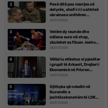
Pesë ditë pas marrjes së
detyrës, shefi i ri i ushtrisë
ukrainase urdhëron
kontroll të madh
26/07/2026
Vetëm dy raunde dhe
miliona euro në xhep,
zbulohet sa fituan Joshua
e Prenga
26/07/2026
Vëllai iu etiketua si pjesëtar
i grupit të Arkanit, Drejtori i
Ekonomisë në Prizren
mohon pretendimet
24/07/2026
Gjithçka që ndodhi në
Kuvendin e
jashtëzakonshëm të LDK-
së
30/07/2026