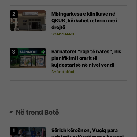
Mbingarkesa e klinikave në
QKUK, kërkohet referim më i
drejtë
Shëndetësi
Barnatoret “roje të natës”, nis
planifikimi i orarit të
kujdestarisë në nivel vendi
Shëndetësi
Në trend Botë
Sërish kërcënon, Vuçiq para
ushtarëve: Kurrë mos e harroni,