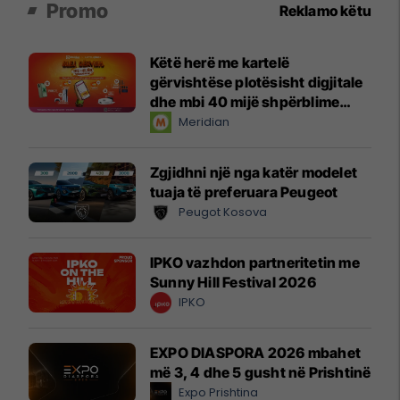
Promo
Reklamo këtu
Këtë herë me kartelë
gërvishtëse plotësisht digjitale
dhe mbi 40 mijë shpërblime
instant!
Meridian
Zgjidhni një nga katër modelet
tuaja të preferuara Peugeot
Peugot Kosova
IPKO vazhdon partneritetin me
Sunny Hill Festival 2026
IPKO
EXPO DIASPORA 2026 mbahet
më 3, 4 dhe 5 gusht në Prishtinë
Expo Prishtina