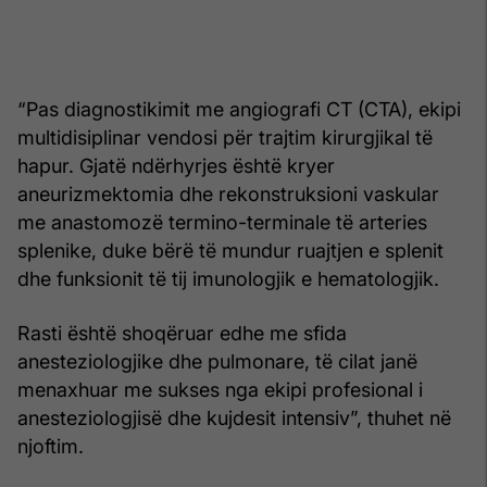
“Pas diagnostikimit me angiografi CT (CTA), ekipi
multidisiplinar vendosi për trajtim kirurgjikal të
hapur. Gjatë ndërhyrjes është kryer
aneurizmektomia dhe rekonstruksioni vaskular
me anastomozë termino-terminale të arteries
splenike, duke bërë të mundur ruajtjen e splenit
dhe funksionit të tij imunologjik e hematologjik.
Rasti është shoqëruar edhe me sfida
anesteziologjike dhe pulmonare, të cilat janë
menaxhuar me sukses nga ekipi profesional i
anesteziologjisë dhe kujdesit intensiv”, thuhet në
njoftim.