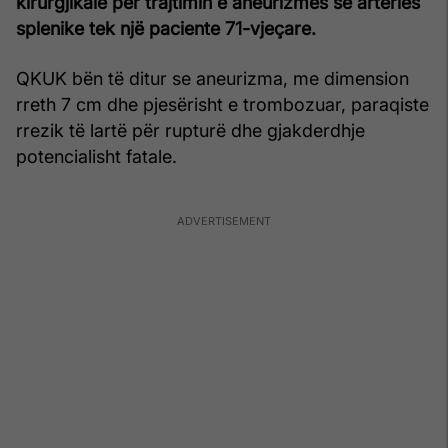
kirurgjikale për trajtimin e aneurizmës së arteries
splenike tek një paciente 71-vjeçare.
QKUK bën të ditur se aneurizma, me dimension
rreth 7 cm dhe pjesërisht e trombozuar, paraqiste
rrezik të lartë për rupturë dhe gjakderdhje
potencialisht fatale.