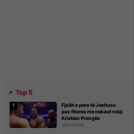
Top 5
Fjalët e para të Joshuas
pas fitores me nokaut ndaj
Kristian Prengës
26/07/2026