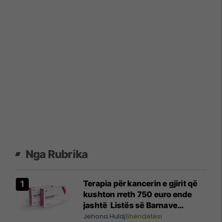
Nga Rubrika
Terapia për kancerin e gjirit që
kushton rreth 750 euro ende
jashtë Listës së Barnave
Esenciale, përgjigjet MSH-ja
Jehona Hulaj
Shëndetësi