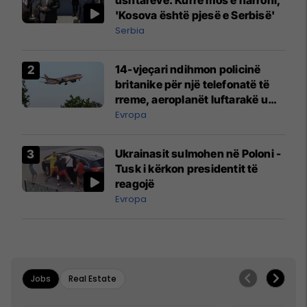
'Kosova është pjesë e Serbisë'
Serbia
14-vjeçari ndihmon policinë
britanike për një telefonatë të
rreme, aeroplanët luftarakë u
ngritën në ajër për të
Evropa
interceptuar fluturaken e Qatar
Airways që po shkonte drejt
Ukrainasit sulmohen në Poloni -
Mançesterit
Tusk i kërkon presidentit të
reagojë
Evropa
Jobs
Real Estate