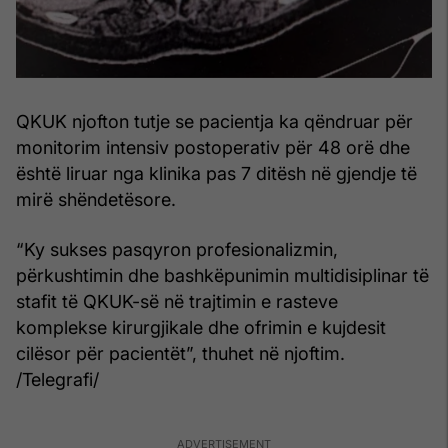
QKUK njofton tutje se pacientja ka qëndruar për
monitorim intensiv postoperativ për 48 orë dhe
është liruar nga klinika pas 7 ditësh në gjendje të
mirë shëndetësore.
“Ky sukses pasqyron profesionalizmin,
përkushtimin dhe bashkëpunimin multidisiplinar të
stafit të QKUK-së në trajtimin e rasteve
komplekse kirurgjikale dhe ofrimin e kujdesit
cilësor për pacientët”, thuhet në njoftim.
/Telegrafi/