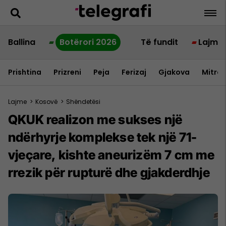
Ballina
Botërori 2026
Të fundit
Lajme
Prishtina
Prizreni
Peja
Ferizaj
Gjakova
Mitrov
Lajme
>
Kosovë
>
Shëndetësi
QKUK realizon me sukses një
ndërhyrje komplekse tek një 71-
vjeçare, kishte aneurizëm 7 cm me
rrezik për rupturë dhe gjakderdhje