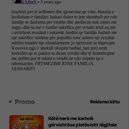
Promo
Reklamo këtu
Këtë herë me kartelë
gërvishtëse plotësisht digjitale