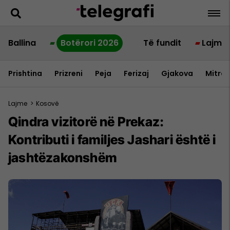
Ballina
Botërori 2026
Të fundit
Lajme
Prishtina
Prizreni
Peja
Ferizaj
Gjakova
Mitrov
Lajme
>
Kosovë
Qindra vizitorë në Prekaz:
Kontributi i familjes Jashari është i
jashtëzakonshëm