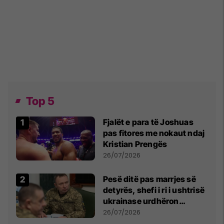
Top 5
Fjalët e para të Joshuas
pas fitores me nokaut ndaj
Kristian Prengës
26/07/2026
Pesë ditë pas marrjes së
detyrës, shefi i ri i ushtrisë
ukrainase urdhëron
kontroll të madh
26/07/2026