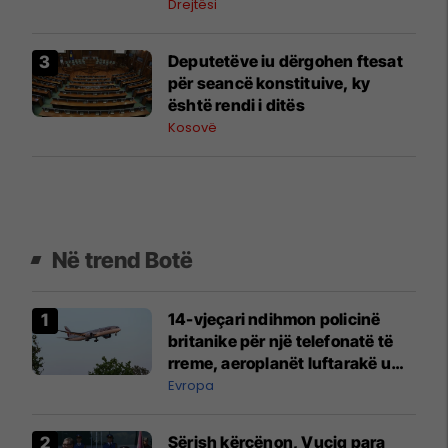
Drejtësi
​Deputetëve iu dërgohen ftesat
për seancë konstituive, ky
është rendi i ditës
Kosovë
Në trend Botë
14-vjeçari ndihmon policinë
britanike për një telefonatë të
rreme, aeroplanët luftarakë u
ngritën në ajër për të
Evropa
interceptuar fluturaken e Qatar
Airways që po shkonte drejt
Sërish kërcënon, Vuçiq para