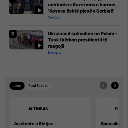
Mançesterit
ushtarëve: Kurrë mos e harroni,
'Kosova është pjesë e Serbisë'
Serbia
Ukrainasit sulmohen në Poloni -
Tusk i kërkon presidentit të
reagojë
Evropa
Jobs
Real Estate
ALTINBAS
Elkos
Asistente e Shitjes
Specialist Mi