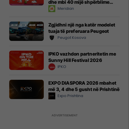
dhe mbi 40 mijë shpërblime
instant!
Meridian
Zgjidhni një nga katër modelet
tuaja të preferuara Peugeot
Peugot Kosova
IPKO vazhdon partneritetin me
Sunny Hill Festival 2026
IPKO
EXPO DIASPORA 2026 mbahet
më 3, 4 dhe 5 gusht në Prishtinë
Expo Prishtina