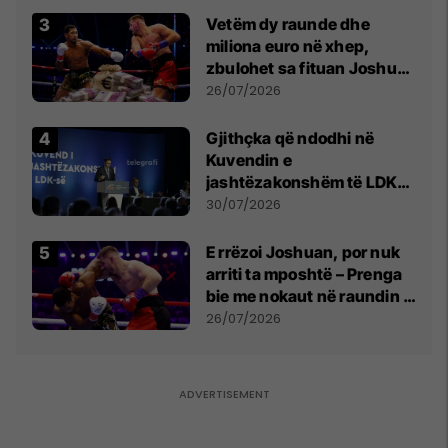
Vetëm dy raunde dhe
miliona euro në xhep,
zbulohet sa fituan Joshua
e Prenga
26/07/2026
Gjithçka që ndodhi në
Kuvendin e
jashtëzakonshëm të LDK-
së
30/07/2026
E rrëzoi Joshuan, por nuk
arriti ta mposhtë – Prenga
bie me nokaut në raundin e
dytë
26/07/2026