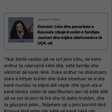
Osmani: Liria dhe pavarësia e
Kosovës mbajnë vulën e familjes
Jashari dhe mijëra dëshmorëve të
UÇK-së
"Nuk është rastësi që ne sot jemi këtu, ne kemi
ardhur ta nderojmë këtë ditë, këtë familje dhe
viktimat që kanë rënë. Duke ardhur ne diskutuam,
duke e kthyer kohën dhe duke biseduar se si ata
kanë mundur ta bëjnë atë vepër dhe qysh ata e
kanë bindur vetën të sakrifikohen deri në këtë ditë
që ne sot të jemi të lirë dhe të dalim lirshëm, dhe
ta gëzojmë jetën...Ndjehem që u jemi borxhli tërë
Kosova tërë jetën për këtë që kanë bërë për