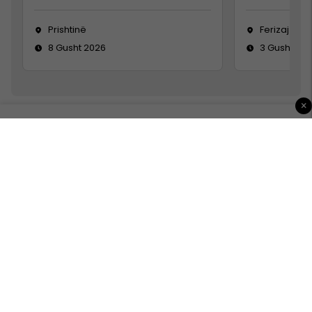
Prishtinë
Ferizaj
8 Gusht 2026
3 Gusht 20
×