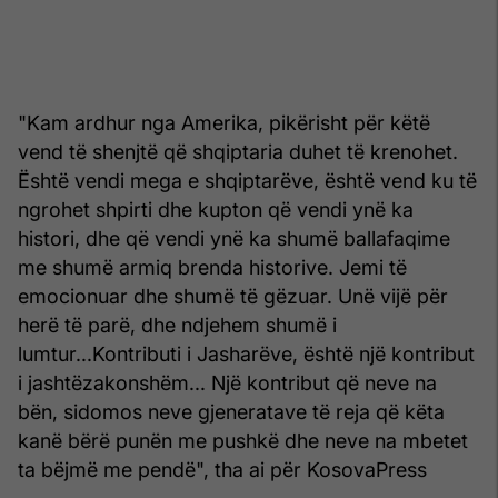
"Kam ardhur nga Amerika, pikërisht për këtë
vend të shenjtë që shqiptaria duhet të krenohet.
Është vendi mega e shqiptarëve, është vend ku të
ngrohet shpirti dhe kupton që vendi ynë ka
histori, dhe që vendi ynë ka shumë ballafaqime
me shumë armiq brenda historive. Jemi të
emocionuar dhe shumë të gëzuar. Unë vijë për
herë të parë, dhe ndjehem shumë i
lumtur...Kontributi i Jasharëve, është një kontribut
i jashtëzakonshëm... Një kontribut që neve na
bën, sidomos neve gjeneratave të reja që këta
kanë bërë punën me pushkë dhe neve na mbetet
ta bëjmë me pendë", tha ai për KosovaPress