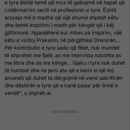
e tyre është temë që mos të gabojmë në hapat që
i ndërmarrim secili në profesionin e tyre. Është
arsyeja më e madhe që vijë shumë shpesh këtu
dhe është inspirimi i madh për këngët që i bëj
gjithmonë. Nganjëherë kur mbes pa inspirim, vijë
këtu e vizitoj Prekazin, në përgjithësi Drenicën...
Për kontributin e tyre sado që flitet, nuk mundet
të shprehet me fjalë, as me intervista ndoshta as
me libra dhe as me kënge... Gjaku i tyre nuk duhet
të humbet dhe ne jemi ata që e kemi si një lloj
amaneti që duhet ta dërgojmë në vend sakrificën
dhe dëshirën e tyre që e kanë pasur për lirinë e
vendit", u shpreh ai.