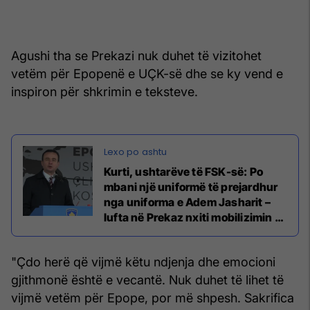
Agushi tha se Prekazi nuk duhet të vizitohet
vetëm për Epopenë e UÇK-së dhe se ky vend e
inspiron për shkrimin e teksteve.
Kurti, ushtarëve të FSK-së: Po
mbani një uniformë të prejardhur
nga uniforma e Adem Jasharit –
lufta në Prekaz nxiti mobilizimin e
UÇK-së dhe NATO-s
"Çdo herë që vijmë këtu ndjenja dhe emocioni
gjithmonë është e vecantë. Nuk duhet të lihet të
vijmë vetëm për Epope, por më shpesh. Sakrifica