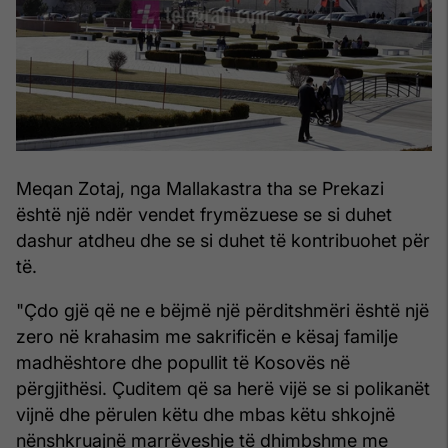
Meqan Zotaj, nga Mallakastra tha se Prekazi
është një ndër vendet frymëzuese se si duhet
dashur atdheu dhe se si duhet të kontribuohet për
të.
"Çdo gjë që ne e bëjmë një përditshmëri është një
zero në krahasim me sakrificën e kësaj familje
madhështore dhe popullit të Kosovës në
përgjithësi. Çuditem që sa herë vijë se si polikanët
vijnë dhe përulen këtu dhe mbas këtu shkojnë
nënshkruajnë marrëveshje të dhimbshme me