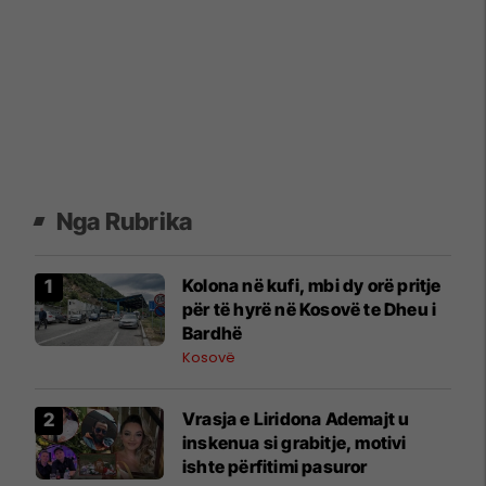
Nga Rubrika
Kolona në kufi, mbi dy orë pritje
për të hyrë në Kosovë te Dheu i
Bardhë
Kosovë
Vrasja e Liridona Ademajt u
inskenua si grabitje, motivi
ishte përfitimi pasuror