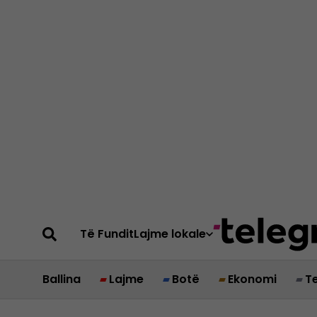
Të Fundit
Lajme lokale
Ballina
Lajme
Botë
Ekonomi
T