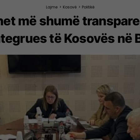
Lajme
>
Kosovë
>
Politikë
ohet më shumë transpar
ntegrues të Kosovës në 