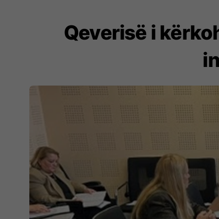
​Qeverisë i kërk
i