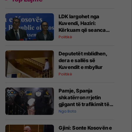
LDK largohet nga
Kuvendi, Haziri:
Kërkuam që seanca
konstituive të mbahet
Politikë
sonte
Deputetët mblidhen,
dera e sallës së
Kuvendit e mbyllur
Politikë
Pamje, Spanja
shkatërron rrjetin
gjigant të trafikimit të
emigrantëve dhe
Nga Bota
drogës në Mesdhe
Gjini: Sonte Kosovën e