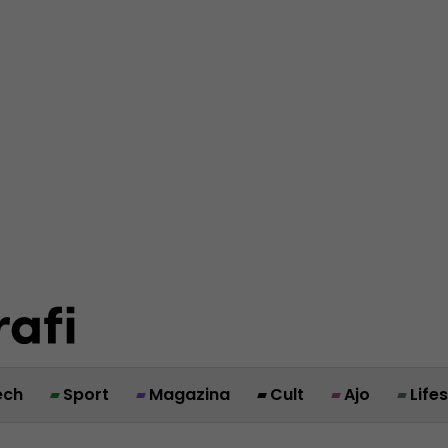
ech
Sport
Magazina
Cult
Ajo
Life