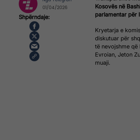
Kosovës në Bashk
01/04/2026
parlamentar për 
Kryetarja e komi
diskutuar për shq
të nevojshme që 
Evroian, Jeton Zul
muaji.