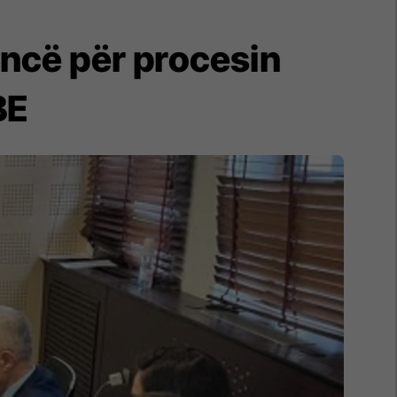
encë për procesin
BE