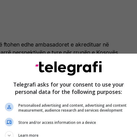
 të ftohen edhe ambasadoret e akredituar në
marrë perspektivën e tyre për rrugën e Kosovës
pian.
 në agjendë thirrja e ambasadorët duhet te ndodh
i të shihet si përmbyllet çështja e presidentit, pasi
Telegrafi asks for your consent to use your
personal data for the following purposes:
 edhe stabilitetin institucional në Kosovë.
Personalised advertising and content, advertising and content
hme adresoi edhe deputetja tjetër opozitare nga
measurement, audience research and services development
ijaj.
Store and/or access information on a device
 e komisionit nga radhët e LVV-së, Liza Gashi,
Learn more