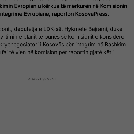
imin Evropian u kërkua të mërkurën në Komisionin
Integrime Evropiane, raporton KosovaPress.
sionit, deputetja e LDK-së, Hykmete Bajrami, duke
yrtimin e planit të punës së komisionit e konsideroi
kryenegociatori i Kosovës për integrim në Bashkim
faj të vjen në komision për raportin gjatë këtij