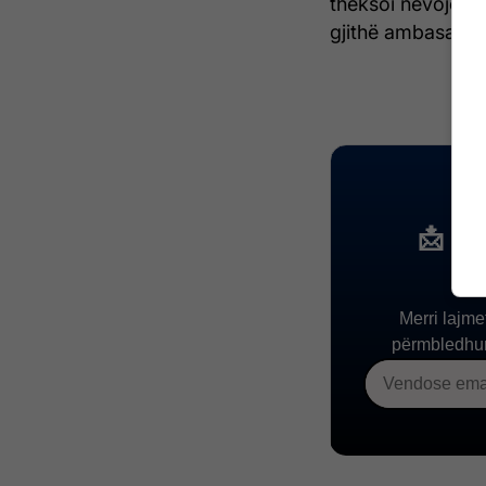
theksoi nevojën e
gjithë ambasadorë