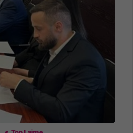
Top Lajme