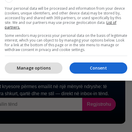
 organizimit edhe të një tryeze të përbashkët me të
t e huaj të BE-së.
Your personal data will be processed and information from your device
(cookies, unique identifiers, and other device data) may be stored by,
accessed by and shared with 369 partners, or used specifically by this
site. We and our partners may use precise geolocation data.
List of
partners.
Some vendors may process your personal data on the basis of legitimate
interest, which you can object to by managing your options below. Look
for a link at the bottom of this page or in the site menu to manage or
withdraw consent in privacy and cookie settings.
Manage options
Consent