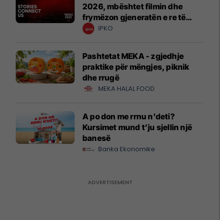
2026, mbështet filmin dhe
frymëzon gjeneratën e re të
krijuesve
IPKO
Pashtetat MEKA - zgjedhje
praktike për mëngjes, piknik
dhe rrugë
MEKA HALAL FOOD
A po don me rrnu n’deti?
Kursimet mund t’ju sjellin një
banesë
Banka Ekonomike