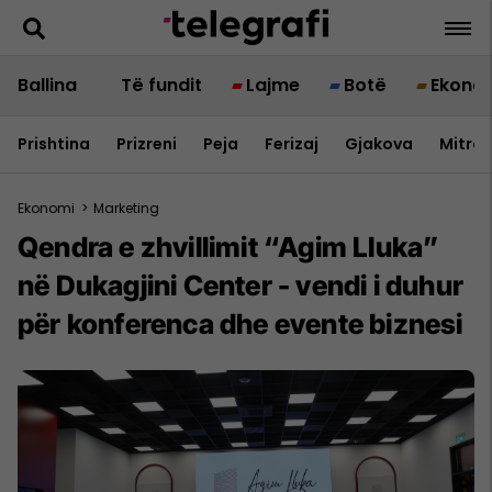
Ballina
Të fundit
Lajme
Botë
Ekono
Prishtina
Prizreni
Peja
Ferizaj
Gjakova
Mitrov
Ekonomi
>
Marketing
Qendra e zhvillimit “Agim Lluka”
në Dukagjini Center - vendi i duhur
për konferenca dhe evente biznesi