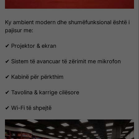
Ky ambient modern dhe shumëfunksional është i
pajisur me:
✔ Projektor & ekran
✔ Sistem të avancuar të zërimit me mikrofon
✔ Kabinë për përkthim
✔ Tavolina & karrige cilësore
✔ Wi-Fi të shpejtë