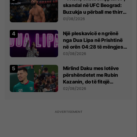
skandal në UFC Beograd:
Buzukja u përball me thirrje
anti-shqiptare nga
01/08/2026
tribunat
Një pleskavicë e ngrënë
nga Dua Lipa në Prishtinë
në orën 04:28 të mëngjesit
- dhe bota digjitale serbe
03/08/2026
shpall gjendjen e luftës
Mirlind Daku mes lotëve
përshëndetet me Rubin
Kazanin, do të fitojë
miliona te Spartak Moska
02/08/2026