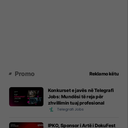
Promo
Reklamo këtu
Konkurset e javës në Telegrafi
Jobs: Mundësi të reja për
zhvillimin tuaj profesional
Telegrafi Jobs
IPKO, Sponsor i Artë i DokuFest