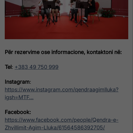
Për rezervime ose informacione, kontaktoni në:
Tel
:
+383 49 750 999
Instagram
:
https://www.instagram.com/qendraagimlluka?
igsh=MTF...
Facebook:
https://www.facebook.com/people/Qendra-e-
Zhvillimit-Agim-Lluka/61564586392705/