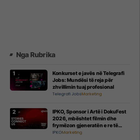
Nga Rubrika
Konkurset e javës në Telegrafi
Jobs: Mundësi të reja për
zhvillimin tuaj profesional
Telegrafi Jobs
Marketing
IPKO, Sponsor i Artë i DokuFest
2026, mbështet filmin dhe
frymëzon gjeneratën e re të
krijuesve
IPKO
Marketing