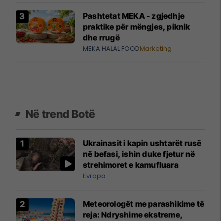
Pashtetat MEKA - zgjedhje
praktike për mëngjes, piknik
dhe rrugë
MEKA HALAL FOOD
Marketing
Në trend Botë
Ukrainasit i kapin ushtarët rusë
në befasi, ishin duke fjetur në
strehimoret e kamufluara
Evropa
Meteorologët me parashikime të
reja: Ndryshime ekstreme,