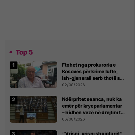
Top 5
Ftohet nga prokuroria e
Kosovës për krime lufte,
ish-gjenerali serb thotë se
dikush e tradhtoi në
02/08/2026
Beograd
Ndërpritet seanca, nuk ka
emër për kryeparlamentar
– hidhen vezë në drejtim të
Kurtit
06/08/2026
“Vrisni, vrisni shqiptarët”,