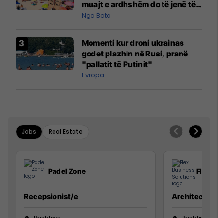
muajt e ardhshëm do të jenë të
pazakontë
Nga Bota
Momenti kur droni ukrainas
godet plazhin në Rusi, pranë
"pallatit të Putinit"
Evropa
Jobs
Real Estate
Padel Zone
Flex B
Recepsionist/e
Architect
Prishtine
Prishtinë