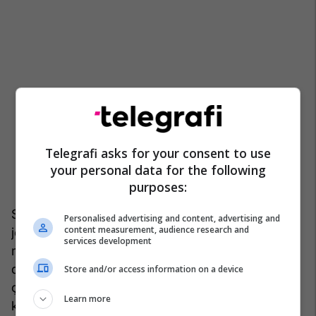
Telegrafi asks for your consent to use
your personal data for the following
purposes:
Siç e përmend edhe në librin tim të ri, nëse dua të
Personalised advertising and content, advertising and
content measurement, audience research and
jetoj deri në moshën 100-vjeçare, kam nevojë për
services development
më shumë sesa të numëroj kaloritë me përpikëri
dhe të postoj në
Instagram
duke ushtruar (për
Store and/or access information on a device
çka jam fajtore). Kam nevojë të jetoj në një botë
Learn more
ku shëndeti është përgjegjësi kolektive, jo