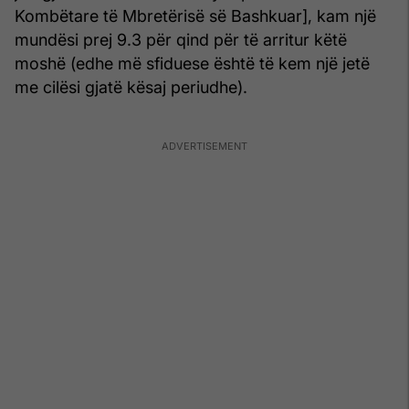
Kombëtare të Mbretërisë së Bashkuar], kam një
mundësi prej 9.3 për qind për të arritur këtë
moshë (edhe më sfiduese është të kem një jetë
me cilësi gjatë kësaj periudhe).