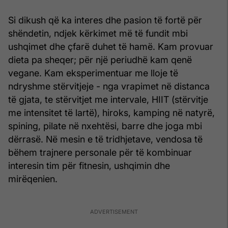
Si dikush që ka interes dhe pasion të fortë për
shëndetin, ndjek kërkimet më të fundit mbi
ushqimet dhe çfarë duhet të hamë. Kam provuar
dieta pa sheqer; për një periudhë kam qenë
vegane. Kam eksperimentuar me lloje të
ndryshme stërvitjeje - nga vrapimet në distanca
të gjata, te stërvitjet me intervale, HIIT (stërvitje
me intensitet të lartë), hiroks, kamping në natyrë,
spining, pilate në nxehtësi, barre dhe joga mbi
dërrasë. Në mesin e të tridhjetave, vendosa të
bëhem trajnere personale për të kombinuar
interesin tim për fitnesin, ushqimin dhe
mirëqenien.