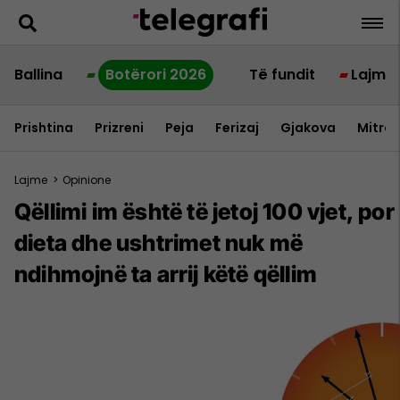
Ballina
Botërori 2026
Të fundit
Lajme
Prishtina
Prizreni
Peja
Ferizaj
Gjakova
Mitrov
Lajme
>
Opinione
Qëllimi im është të jetoj 100 vjet, por
dieta dhe ushtrimet nuk më
ndihmojnë ta arrij këtë qëllim