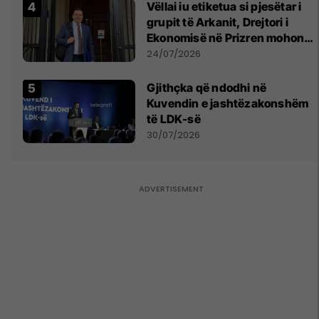
Vëllai iu etiketua si pjesëtar i
grupit të Arkanit, Drejtori i
Ekonomisë në Prizren mohon
pretendimet
24/07/2026
Gjithçka që ndodhi në
Kuvendin e jashtëzakonshëm
të LDK-së
30/07/2026