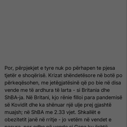
Por, përpjekjet e tyre nuk po përhapen te pjesa
tjetër e shoqërisë. Krizat shëndetësore në botë po
përkeqësohen, me jetëgjatësinë që po bie në disa
vende me të ardhura të larta - si Britania dhe
ShBA-ja. Në Britani, kjo rënie filloi para pandemisë
së Kovidit dhe ka shënuar një ulje prej gjashtë
muajsh; në ShBA me 2.33 vjet. Shkallët e
obezitetit janë në rritje - jo vetëm në vendet e
pasura, por edhe në vende si Gana ku është