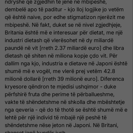
ndryshe që zgjedhin të jenë në mbipeshë,
dembelë apo të paditur - kjo lloj logjike jo vetëm
që është naive, por edhe stigmatizon njerëzit me
mbipeshë. Në fakt, duket se në nivel zgjedhjeje,
Britania është më e interesuar për dietat, me një
industri dietash që vlerësohet në dy miliardë
paundë në vit [rreth 2.37 miliardë euro] dhe libra
dietash që shiten në miliona kopje çdo vit. Për
dallim nga kjo, industria e dietave në Japoni është
shumë më e vogël, me vlerë prej vetëm 42.8
milionë dollarë [rreth 39 milionë euro]. Diferenca
kryesore qëndron te mjedisi ushqimor - duke
përfshirë fruta dhe perime të përballueshme,
vakte të shëndetshme në shkolla dhe mbështetje
nga qeveria - që do të thotë se është shumë më e
lehtë për një individ të mbajë një peshë të
shëndetshme nëse jeton në Japoni. Në Britani,
shanset janë kundër jush.