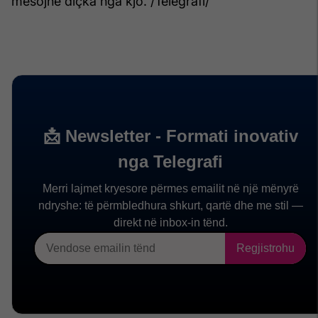
mësojnë diçka nga kjo. /Telegrafi/