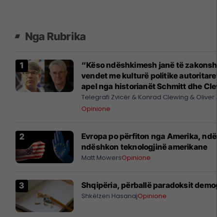
Nga Rubrika
“Këso ndëshkimesh janë të zakons
vendet me kulturë politike autoritare
apel nga historianët Schmitt dhe Cl
kundër sanksionimit të një arkeolog
Telegrafi Zvicër
Konrad Clewing
Oliver
Opinione
Evropa po përfiton nga Amerika, ndë
ndëshkon teknologjinë amerikane
Matt Mowers
Opinione
Shqipëria, përballë paradoksit demo
Shkëlzen Hasanaj
Opinione