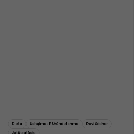
Dieta
Ushqimet E Shëndetshme
Devi Sridhar
Jetëgjatësia