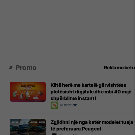
Promo
Reklamo këtu
Këtë herë me kartelë gërvishtëse
plotësisht digjitale dhe mbi 40 mijë
shpërblime instant!
Meridian
Zgjidhni një nga katër modelet tuaja
të preferuara Peugeot