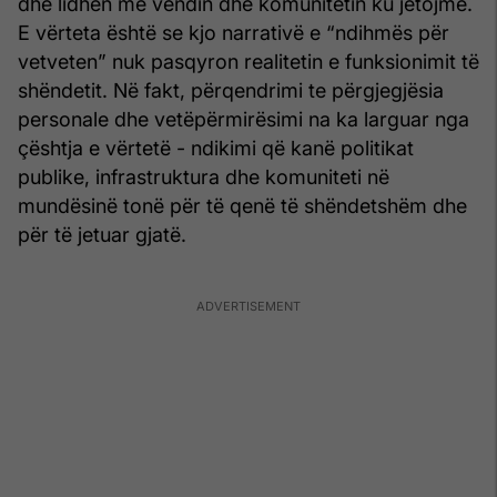
dhe lidhen me vendin dhe komunitetin ku jetojmë.
E vërteta është se kjo narrativë e “ndihmës për
vetveten” nuk pasqyron realitetin e funksionimit të
shëndetit. Në fakt, përqendrimi te përgjegjësia
personale dhe vetëpërmirësimi na ka larguar nga
çështja e vërtetë - ndikimi që kanë politikat
publike, infrastruktura dhe komuniteti në
mundësinë tonë për të qenë të shëndetshëm dhe
për të jetuar gjatë.