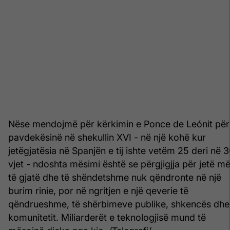
Nëse mendojmë për kërkimin e Ponce de Leónit për
pavdekësinë në shekullin XVI - në një kohë kur
jetëgjatësia në Spanjën e tij ishte vetëm 25 deri në 
vjet - ndoshta mësimi është se përgjigjja për jetë m
të gjatë dhe të shëndetshme nuk qëndronte në një
burim rinie, por në ngritjen e një qeverie të
qëndrueshme, të shërbimeve publike, shkencës dhe
komunitetit. Miliarderët e teknologjisë mund të