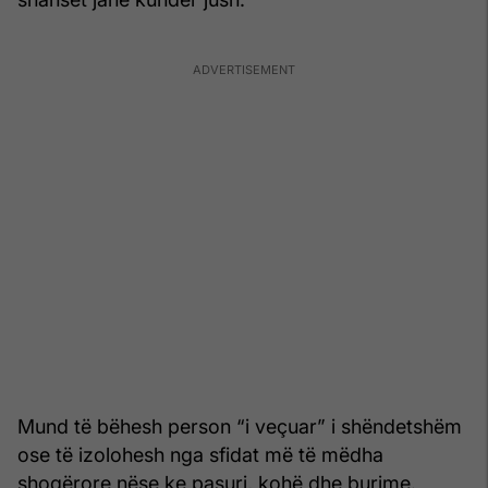
Mund të bëhesh person “i veçuar” i shëndetshëm
ose të izolohesh nga sfidat më të mëdha
shoqërore nëse ke pasuri, kohë dhe burime.