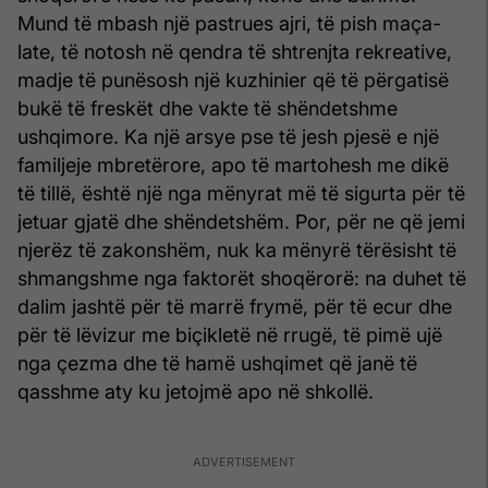
Mund të mbash një pastrues ajri, të pish maça-
late, të notosh në qendra të shtrenjta rekreative,
madje të punësosh një kuzhinier që të përgatisë
bukë të freskët dhe vakte të shëndetshme
ushqimore. Ka një arsye pse të jesh pjesë e një
familjeje mbretërore, apo të martohesh me dikë
të tillë, është një nga mënyrat më të sigurta për të
jetuar gjatë dhe shëndetshëm. Por, për ne që jemi
njerëz të zakonshëm, nuk ka mënyrë tërësisht të
shmangshme nga faktorët shoqërorë: na duhet të
dalim jashtë për të marrë frymë, për të ecur dhe
për të lëvizur me biçikletë në rrugë, të pimë ujë
nga çezma dhe të hamë ushqimet që janë të
qasshme aty ku jetojmë apo në shkollë.