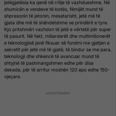
jetëgjatësia ka qenë në rritje të vazhdueshme. Në
shumicën e vendeve të botës, fëmijët mund të
shpresonin të jetonin, mesatarisht, jetë më të
gjata dhe më të shëndetshme se prindërit e tyre.
Kjo pritshmëri vazhdon të jetë e vërtetë për super
të pasurit. Në fakt, miliarderët dhe multimilionerët
e teknologjisë janë fiksuar së fundmi me gjetjen e
sekretit për jetë më të gjatë, të bindur se me para,
teknologji dhe shkencë të avancuar mund të
shtyjnë të pashmangshmen edhe për disa
dekada, për të arritur moshën 120 apo edhe 150-
vjeçare.