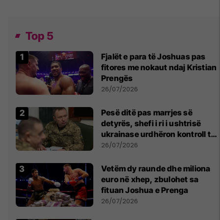
Top 5
Fjalët e para të Joshuas pas
fitores me nokaut ndaj Kristian
Prengës
26/07/2026
Pesë ditë pas marrjes së
detyrës, shefi i ri i ushtrisë
ukrainase urdhëron kontroll të
madh
26/07/2026
Vetëm dy raunde dhe miliona
euro në xhep, zbulohet sa
fituan Joshua e Prenga
26/07/2026