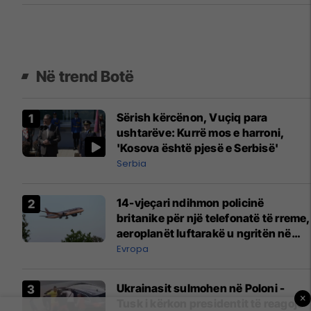
Në trend Botë
Sërish kërcënon, Vuçiq para
ushtarëve: Kurrë mos e harroni,
'Kosova është pjesë e Serbisë'
Serbia
14-vjeçari ndihmon policinë
britanike për një telefonatë të rreme,
aeroplanët luftarakë u ngritën në
ajër për të interceptuar fluturaken e
Evropa
Qatar Airways që po shkonte drejt
Mançesterit
Ukrainasit sulmohen në Poloni -
×
Tusk i kërkon presidentit të reagojë