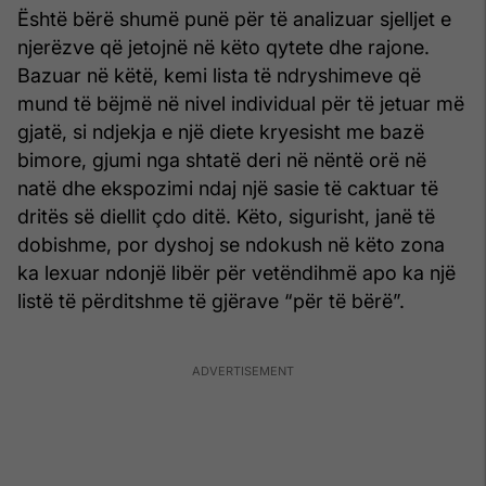
Është bërë shumë punë për të analizuar sjelljet e
njerëzve që jetojnë në këto qytete dhe rajone.
Bazuar në këtë, kemi lista të ndryshimeve që
mund të bëjmë në nivel individual për të jetuar më
gjatë, si ndjekja e një diete kryesisht me bazë
bimore, gjumi nga shtatë deri në nëntë orë në
natë dhe ekspozimi ndaj një sasie të caktuar të
dritës së diellit çdo ditë. Këto, sigurisht, janë të
dobishme, por dyshoj se ndokush në këto zona
ka lexuar ndonjë libër për vetëndihmë apo ka një
listë të përditshme të gjërave “për të bërë”.