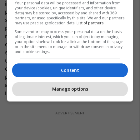
Your personal data will be processed and information from
individuale. Kjo do të thotë të mbështesim
your device (cookies, unique identifiers, and other device
politikat që na bëjnë të gjithëve më të
data) may be stored by, accessed by and shared with 369
partners, or used specifically by this site. We and our partners
shëndetshëm - dhe politikanë që e vendosin si
may use precise geolocation data.
List of partners.
prioritet krijimin e kushteve për një shëndet të
Some vendors may process your personal data on the basis
mirë, si ushqimi i duhur (sidomos për fëmijët),
of legitimate interest, which you can object to by managing
your options below. Look for a link at the bottom of this page
qytete aktive, politika për ajër të pastër, kujdes
or in the site menu to manage or withdraw consent in privacy
and cookie settings.
shëndetësor parandalues dhe furnizim publik me
ujë, të cilat duhet të jenë në qendër të asaj që një
qeveri u ofron qytetarëve të saj. Ka këshilla për
Consent
përmirësimin e jetës në të gjitha këto fusha
anembanë botës - vende ku shëndeti i mirë është
Manage options
i ndërthurur me jetën e përditshme.