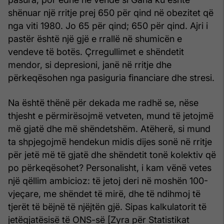
shënuar një rritje prej 650 për qind në obezitet që
nga viti 1980. Jo 65 për qind; 650 për qind. Ajri i
pastër është një gjë e rrallë në shumicën e
vendeve të botës. Çrregullimet e shëndetit
mendor, si depresioni, janë në rritje dhe
përkeqësohen nga pasiguria financiare dhe stresi.
Na është thënë për dekada me radhë se, nëse
thjesht e përmirësojmë vetveten, mund të jetojmë
më gjatë dhe më shëndetshëm. Atëherë, si mund
ta shpjegojmë hendekun midis dijes sonë në rritje
për jetë më të gjatë dhe shëndetit tonë kolektiv që
po përkeqësohet? Personalisht, i kam vënë vetes
një qëllim ambicioz: të jetoj deri në moshën 100-
vjeçare, me shëndet të mirë, dhe të ndihmoj të
tjerët të bëjnë të njëjtën gjë. Sipas kalkulatorit të
jetëgjatësisë të ONS-së [Zyra për Statistikat