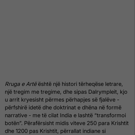
Rruga e Artë
është një histori tërheqëse letrare,
një tregim me tregime, dhe sipas Dalrympleit, kjo
u arrit kryesisht përmes përhapjes së fjalëve -
përfshirë idetë dhe doktrinat e dhëna në formë
narrative - me të cilat India e lashtë “transformoi
botën”. Përafërsisht midis viteve 250 para Krishtit
dhe 1200 pas Krishtit, përrallat indiane si