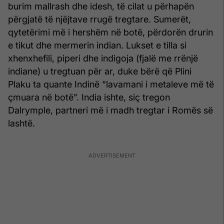
burim mallrash dhe idesh, të cilat u përhapën
përgjatë të njëjtave rrugë tregtare. Sumerët,
qytetërimi më i hershëm në botë, përdorën drurin
e tikut dhe mermerin indian. Lukset e tilla si
xhenxhefili, piperi dhe indigoja (fjalë me rrënjë
indiane) u tregtuan për ar, duke bërë që Plini
Plaku ta quante Indinë “lavamani i metaleve më të
çmuara në botë”. India ishte, siç tregon
Dalrymple, partneri më i madh tregtar i Romës së
lashtë.