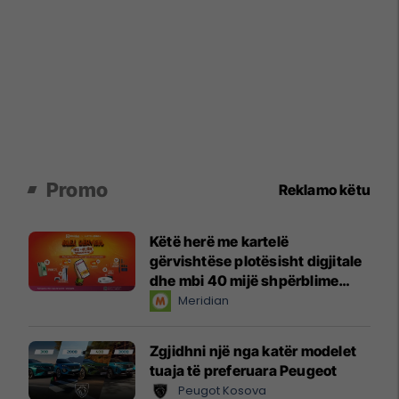
Promo
Reklamo këtu
Këtë herë me kartelë
gërvishtëse plotësisht digjitale
dhe mbi 40 mijë shpërblime
instant!
Meridian
Zgjidhni një nga katër modelet
tuaja të preferuara Peugeot
Peugot Kosova