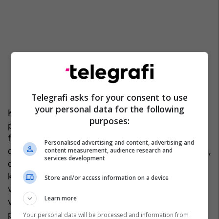
Telegrafi asks for your consent to use
your personal data for the following
Kina e Xi Jinpingut sot është shumë më e aftë në
purposes:
promovimin e vetvetes si zemra e Azisë. Por, në
fund të fundit, nuk mund të krahasohet me
Personalised advertising and content, advertising and
dhuratën fillestare të Indisë për mitin dhe tregimin,
content measurement, audience research and
services development
dhe kjo është ajo që Dalrymple ka kanalizuar me
kaq sukses në
Rrugën e Artë
. Përmbajtja,
Store and/or access information on a device
veçanërisht për aziatikët e Jugut, mund të jetë e
Learn more
vjetër, por ky është ritregimi më bindës që kemi
pasur ndër breza. /Telegrafi/
Your personal data will be processed and information from