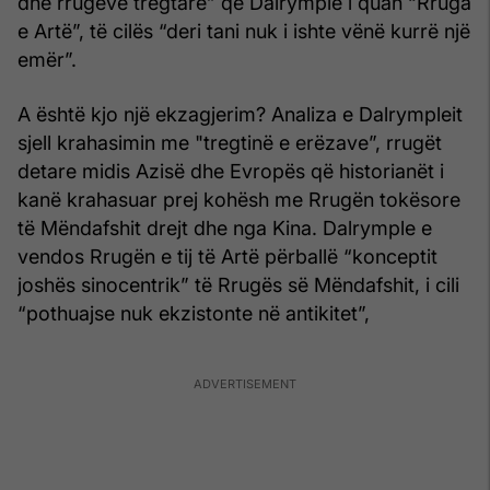
dhe rrugëve tregtare” që Dalrymple i quan “Rruga
e Artë”, të cilës “deri tani nuk i ishte vënë kurrë një
emër”.
A është kjo një ekzagjerim? Analiza e Dalrympleit
sjell krahasimin me "tregtinë e erëzave”, rrugët
detare midis Azisë dhe Evropës që historianët i
kanë krahasuar prej kohësh me Rrugën tokësore
të Mëndafshit drejt dhe nga Kina. Dalrymple e
vendos Rrugën e tij të Artë përballë “konceptit
joshës sinocentrik” të Rrugës së Mëndafshit, i cili
“pothuajse nuk ekzistonte në antikitet”,