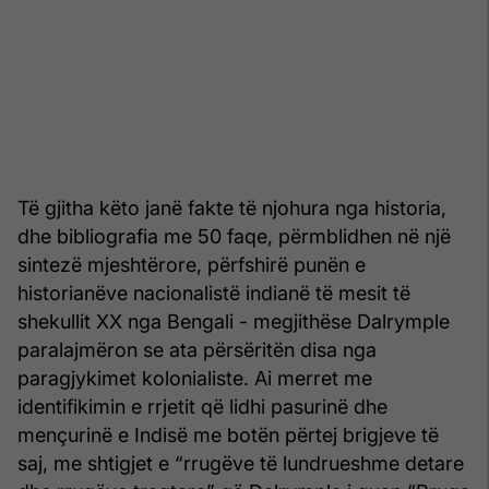
Të gjitha këto janë fakte të njohura nga historia,
dhe bibliografia me 50 faqe, përmblidhen në një
sintezë mjeshtërore, përfshirë punën e
historianëve nacionalistë indianë të mesit të
shekullit XX nga Bengali - megjithëse Dalrymple
paralajmëron se ata përsëritën disa nga
paragjykimet kolonialiste. Ai merret me
identifikimin e rrjetit që lidhi pasurinë dhe
mençurinë e Indisë me botën përtej brigjeve të
saj, me shtigjet e “rrugëve të lundrueshme detare