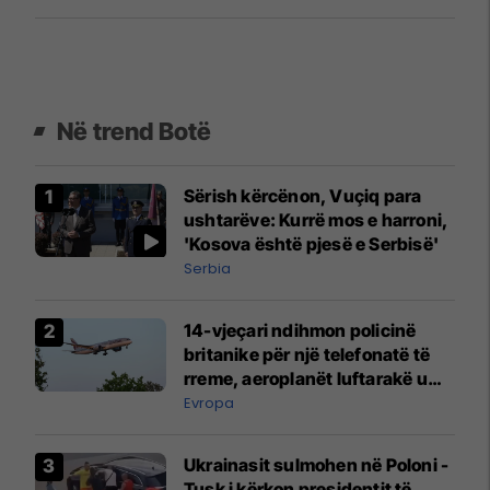
Prizrenit
Në trend Botë
Sërish kërcënon, Vuçiq para
ushtarëve: Kurrë mos e harroni,
'Kosova është pjesë e Serbisë'
Serbia
14-vjeçari ndihmon policinë
britanike për një telefonatë të
rreme, aeroplanët luftarakë u
ngritën në ajër për të
Evropa
interceptuar fluturaken e Qatar
Airways që po shkonte drejt
Ukrainasit sulmohen në Poloni -
Mançesterit
Tusk i kërkon presidentit të