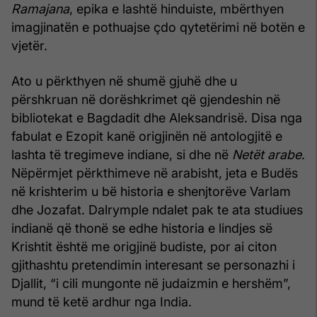
Ramajana
, epika e lashtë hinduiste, mbërthyen
imagjinatën e pothuajse çdo qytetërimi në botën e
vjetër.
Ato u përkthyen në shumë gjuhë dhe u
përshkruan në dorëshkrimet që gjendeshin në
bibliotekat e Bagdadit dhe Aleksandrisë. Disa nga
fabulat e Ezopit kanë origjinën në antologjitë e
lashta të tregimeve indiane, si dhe në
Netët arabe
.
Nëpërmjet përkthimeve në arabisht, jeta e Budës
në krishterim u bë historia e shenjtorëve Varlam
dhe Jozafat. Dalrymple ndalet pak te ata studiues
indianë që thonë se edhe historia e lindjes së
Krishtit është me origjinë budiste, por ai citon
gjithashtu pretendimin interesant se personazhi i
Djallit, “i cili mungonte në judaizmin e hershëm”,
mund të ketë ardhur nga India.