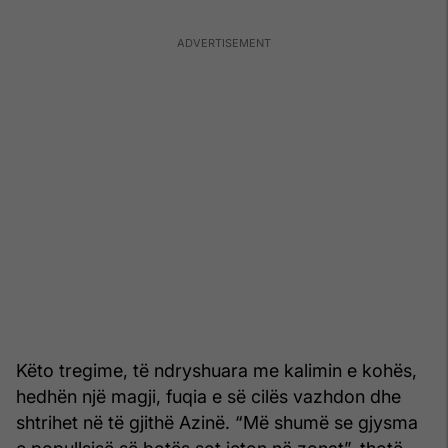
Këto tregime, të ndryshuara me kalimin e kohës,
hedhën një magji, fuqia e së cilës vazhdon dhe
shtrihet në të gjithë Azinë. “Më shumë se gjysma