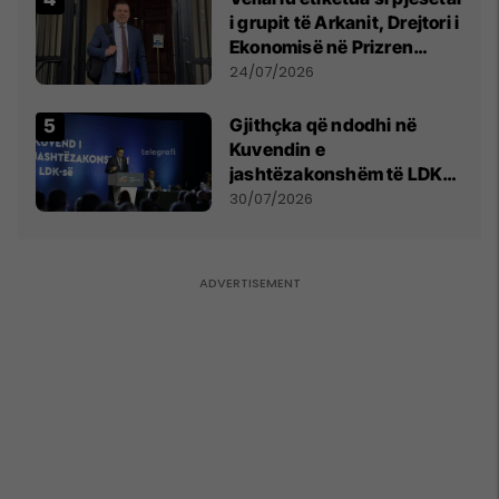
i grupit të Arkanit, Drejtori i
Ekonomisë në Prizren
mohon pretendimet
24/07/2026
Gjithçka që ndodhi në
Kuvendin e
jashtëzakonshëm të LDK-
së
30/07/2026