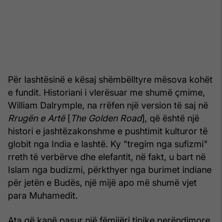
Për lashtësinë e kësaj shëmbëlltyre mësova kohët
e fundit. Historiani i vlerësuar me shumë çmime,
William Dalrymple, na rrëfen një version të saj në
Rrugën e Artë
[
The Golden Road
], që është një
histori e jashtëzakonshme e pushtimit kulturor të
globit nga India e lashtë. Ky "tregim nga sufizmi"
rreth të verbërve dhe elefantit, në fakt, u bart në
Islam nga budizmi, përkthyer nga burimet indiane
për jetën e Budës, një mijë apo më shumë vjet
para Muhamedit.
Ata që kanë pasur një fëmijëri tipike perëndimore