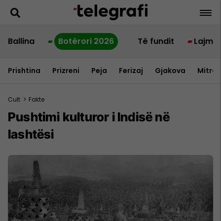
Ballina
Botërori 2026
Të fundit
Lajme
Prishtina
Prizreni
Peja
Ferizaj
Gjakova
Mitrov
Cult
>
Fakte
Pushtimi kulturor i Indisë në
lashtësi