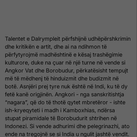
Talentet e Dalrympleit përfshijnë udhëpërshkrimin
dhe kritikën e artit, dhe ai na ndihmon të
përfytyrojmë madhështinë e kësaj trashëgimie
kulturore, duke na çuar në një turne në vende si
Angkor Vat dhe Borobudur, përkatësisht tempujt
më të mëdhenj të hinduizmit dhe budizmit në
botë. Asnjëri prej tyre nuk është në Indi, ku të dy
fetë kanë origjinën. Angkori - nga sanskritishtja
“nagara”, që do të thotë qytet mbretëror - ishte
ish-kryeqyteti i madh i Kamboxhias, ndërsa
stupat piramidale të Borobudurit shtrihen në
Indonezi. Si vende adhurimi dhe pelegrinazhi, ato
ende na tregojnë se si India u ngulit jashtë vendit.