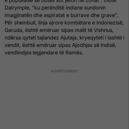
e popullsisë së botës sot jeton në zonat”, thotë
Dalrymple, “ku perënditë indiane sundonin
imagjinatën dhe aspiratat e burrave dhe grave”.
Për shembull, linja ajrore kombëtare e Indonezisë,
Garuda, është emëruar sipas malit të Vishnus,
ndërsa qyteti tajlandez Ajutaja, kryeqyteti i lashtë i
vendit, është emëruar sipas Ajodhjas së Indisë,
vendlindjes legjendare të Ramës.