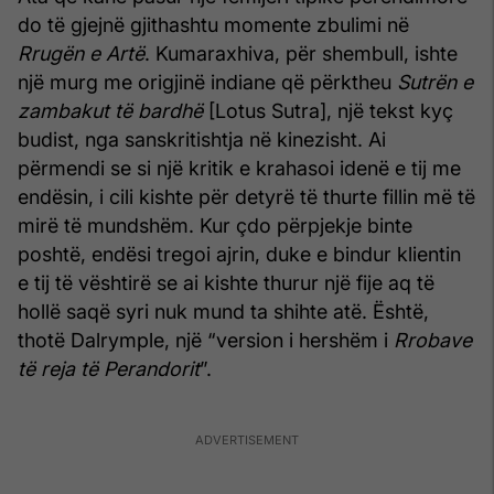
do të gjejnë gjithashtu momente zbulimi në
Rrugën e Artë
. Kumaraxhiva, për shembull, ishte
një murg me origjinë indiane që përktheu
Sutrën e
zambakut të bardhë
[Lotus Sutra], një tekst kyç
budist, nga sanskritishtja në kinezisht. Ai
përmendi se si një kritik e krahasoi idenë e tij me
endësin, i cili kishte për detyrë të thurte fillin më të
mirë të mundshëm. Kur çdo përpjekje binte
poshtë, endësi tregoi ajrin, duke e bindur klientin
e tij të vështirë se ai kishte thurur një fije aq të
hollë saqë syri nuk mund ta shihte atë. Është,
thotë Dalrymple, një “version i hershëm i
Rrobave
të reja të Perandorit
”.