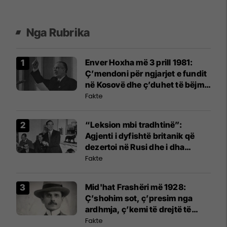
Nga Rubrika
Enver Hoxha më 3 prill 1981:
Ç’mendoni për ngjarjet e fundit
në Kosovë dhe ç’duhet të bëjmë
ne?
Fakte
“Leksion mbi tradhtinë”:
Agjenti i dyfishtë britanik që
dezertoi në Rusi dhe i dha
mësim armikut
Fakte
Mid'hat Frashëri më 1928:
Ç’shohim sot, ç’presim nga
ardhmja, ç’kemi të drejtë të
kërkojmë buron nga Lidhja e
Fakte