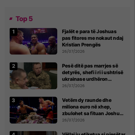
Top 5
Fjalët e para të Joshuas
pas fitores me nokaut ndaj
Kristian Prengës
26/07/2026
Pesë ditë pas marrjes së
detyrës, shefi i ri i ushtrisë
ukrainase urdhëron
kontroll të madh
26/07/2026
Vetëm dy raunde dhe
miliona euro në xhep,
zbulohet sa fituan Joshua
e Prenga
26/07/2026
Vëllai iu etiketua si pjesëtar