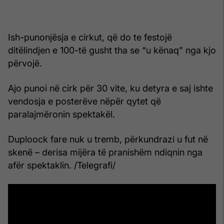
Ish-punonjësja e cirkut, që do te festojë
ditëlindjen e 100-të gusht tha se “u kënaq” nga kjo
përvojë.
Ajo punoi në cirk për 30 vite, ku detyra e saj ishte
vendosja e posterëve nëpër qytet që
paralajmëronin spektakël.
Duploock fare nuk u tremb, përkundrazi u fut në
skenë – derisa mijëra të pranishëm ndiqnin nga
afër spektaklin. /Telegrafi/