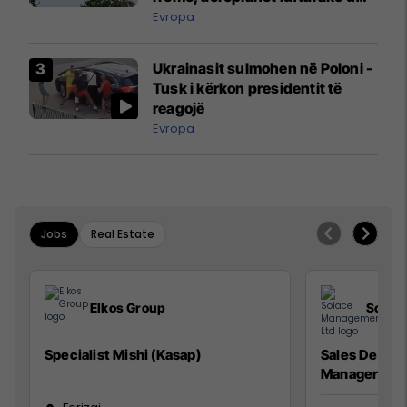
ngritën në ajër për të
Evropa
interceptuar fluturaken e Qatar
Airways që po shkonte drejt
Ukrainasit sulmohen në Poloni -
Mançesterit
Tusk i kërkon presidentit të
reagojë
Evropa
Jobs
Real Estate
Elkos Group
Solac
Specialist Mishi (Kasap)
Sales Devel
Manager