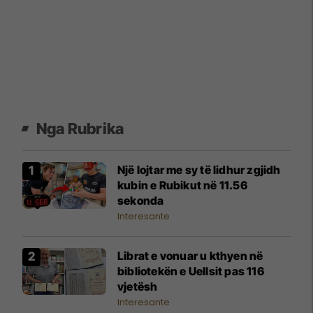
Nga Rubrika
Një lojtar me sy të lidhur zgjidh
kubin e Rubikut në 11.56
sekonda
Interesante
Librat e vonuar u kthyen në
bibliotekën e Uellsit pas 116
vjetësh
Interesante