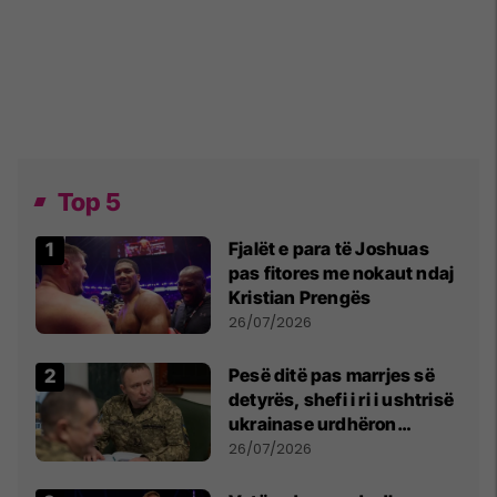
Top 5
Fjalët e para të Joshuas
pas fitores me nokaut ndaj
Kristian Prengës
26/07/2026
Pesë ditë pas marrjes së
detyrës, shefi i ri i ushtrisë
ukrainase urdhëron
kontroll të madh
26/07/2026