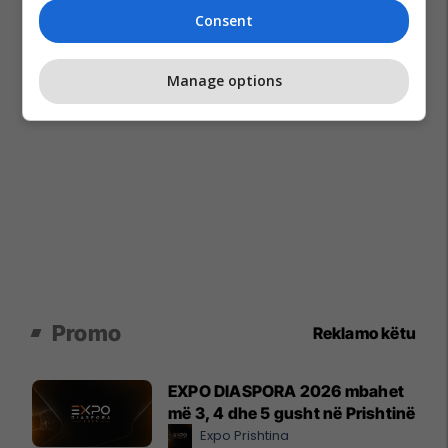
Consent
Manage options
Promo
Reklamo këtu
EXPO DIASPORA 2026 mbahet
më 3, 4 dhe 5 gusht në Prishtinë
Expo Prishtina