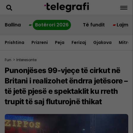
Ballina
Botërori 2026
Të fundit
Lajme
Prishtina
Prizreni
Peja
Ferizaj
Gjakova
Mitrov
Fun
>
Interesante
Punonjëses 99-vjeçe të cirkut në
Britani i realizohet ëndrra jetësore –
të jetë pjesë e spektaklit ku rreth
trupit të saj fluturojnë thikat