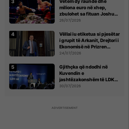
Vetëm dy raunde dhe
miliona euro në xhep,
zbulohet sa fituan Joshua
e Prenga
26/07/2026
Vëllai iu etiketua si pjesëtar
i grupit të Arkanit, Drejtori i
Ekonomisë në Prizren
mohon pretendimet
24/07/2026
Gjithçka që ndodhi në
Kuvendin e
jashtëzakonshëm të LDK-
së
30/07/2026