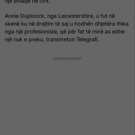
një shfaqe në cirk.
Annie Duploock, nga Leicestershire, u fut në
skenë ku në drejtim të saj u hodhën dhjetëra thika
nga një profesioniste, që për fat të mirë as edhe
një nuk e preku, transmeton Telegrafi.