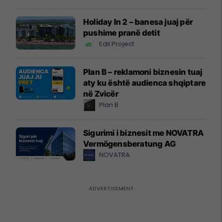
Holiday In 2 – banesa juaj për
pushime pranë detit
Edil Project
Plan B – reklamoni biznesin tuaj
aty ku është audienca shqiptare
në Zvicër
Plan B
Sigurimi i biznesit me NOVATRA
Vermögensberatung AG
NOVATRA