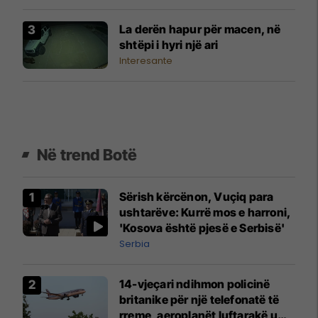
La derën hapur për macen, në
shtëpi i hyri një ari
Interesante
Në trend Botë
Sërish kërcënon, Vuçiq para
ushtarëve: Kurrë mos e harroni,
'Kosova është pjesë e Serbisë'
Serbia
14-vjeçari ndihmon policinë
britanike për një telefonatë të
rreme, aeroplanët luftarakë u