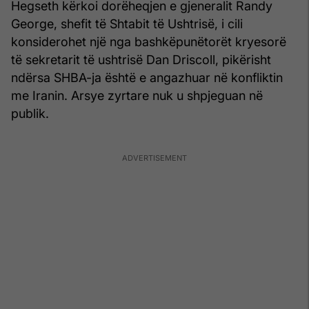
Hegseth kërkoi dorëheqjen e gjeneralit Randy
George, shefit të Shtabit të Ushtrisë, i cili
konsiderohet një nga bashkëpunëtorët kryesorë
të sekretarit të ushtrisë Dan Driscoll, pikërisht
ndërsa SHBA-ja është e angazhuar në konfliktin
me Iranin. Arsye zyrtare nuk u shpjeguan në
publik.