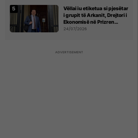
Vëllai iu etiketua si pjesëtar
i grupit të Arkanit, Drejtori i
Ekonomisë në Prizren
mohon pretendimet
24/07/2026