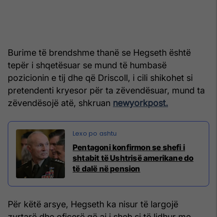
Burime të brendshme thanë se Hegseth është
tepër i shqetësuar se mund të humbasë
pozicionin e tij dhe që Driscoll, i cili shikohet si
pretendenti kryesor për ta zëvendësuar, mund ta
zëvendësojë atë, shkruan
newyorkpost.
Pentagoni konfirmon se shefi i
shtabit të Ushtrisë amerikane do
të dalë në pension
Për këtë arsye, Hegseth ka nisur të largojë
zyrtarë dhe oficerë që ai i sheh si të lidhur me