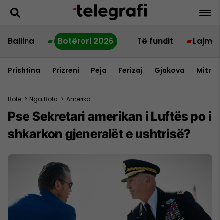
Ballina
Botërori 2026
Të fundit
Lajme
Prishtina
Prizreni
Peja
Ferizaj
Gjakova
Mitrov
Botë
>
Nga Bota
>
Amerika
Pse Sekretari amerikan i Luftës po i
shkarkon gjeneralët e ushtrisë?