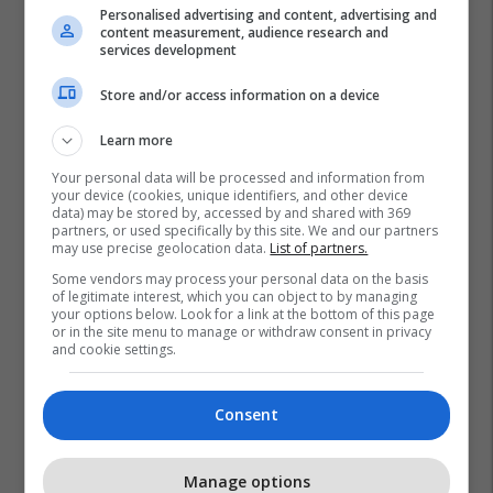
Personalised advertising and content, advertising and
content measurement, audience research and
services development
Store and/or access information on a device
Learn more
Your personal data will be processed and information from
your device (cookies, unique identifiers, and other device
data) may be stored by, accessed by and shared with 369
partners, or used specifically by this site. We and our partners
may use precise geolocation data.
List of partners.
Some vendors may process your personal data on the basis
of legitimate interest, which you can object to by managing
your options below. Look for a link at the bottom of this page
or in the site menu to manage or withdraw consent in privacy
Pete Hegseth
Randy George
Dan Driscoll
and cookie settings.
Pentagoni
Shba
Consent
Manage options