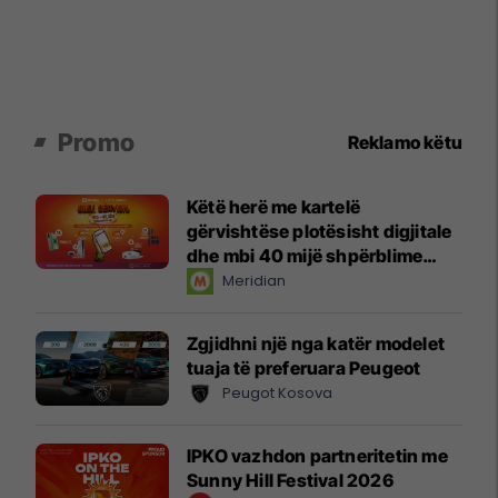
Promo
Reklamo këtu
Këtë herë me kartelë
gërvishtëse plotësisht digjitale
dhe mbi 40 mijë shpërblime
instant!
Meridian
Zgjidhni një nga katër modelet
tuaja të preferuara Peugeot
Peugot Kosova
IPKO vazhdon partneritetin me
Sunny Hill Festival 2026