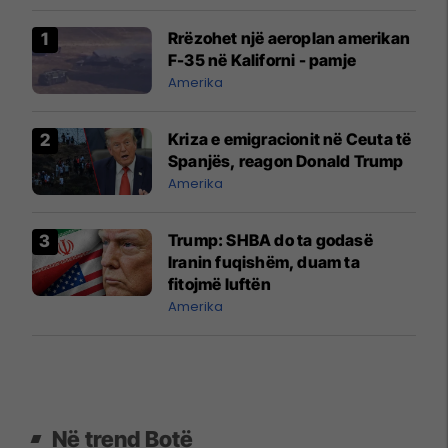
Rrëzohet një aeroplan amerikan
F-35 në Kaliforni - pamje
Amerika
Kriza e emigracionit në Ceuta të
Spanjës, reagon Donald Trump
Amerika
Trump: SHBA do ta godasë
Iranin fuqishëm, duam ta
fitojmë luftën
Amerika
Në trend Botë