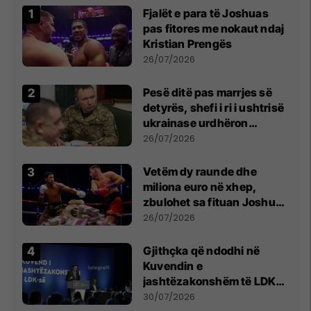
Fjalët e para të Joshuas
pas fitores me nokaut ndaj
Kristian Prengës
26/07/2026
Pesë ditë pas marrjes së
detyrës, shefi i ri i ushtrisë
ukrainase urdhëron
kontroll të madh
26/07/2026
Vetëm dy raunde dhe
miliona euro në xhep,
zbulohet sa fituan Joshua
e Prenga
26/07/2026
Gjithçka që ndodhi në
Kuvendin e
jashtëzakonshëm të LDK-
së
30/07/2026