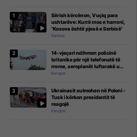
Sërish kërcënon, Vuçiq para
ushtarëve: Kurrë mos e harroni,
'Kosova është pjesë e Serbisë'
Serbia
14-vjeçari ndihmon policinë
britanike për një telefonatë të
rreme, aeroplanët luftarakë u
ngritën në ajër për të
Evropa
interceptuar fluturaken e Qatar
Airways që po shkonte drejt
Ukrainasit sulmohen në Poloni -
Mançesterit
Tusk i kërkon presidentit të
reagojë
Evropa