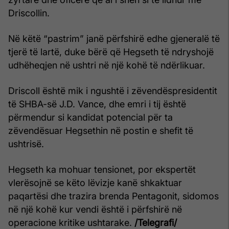
Driscollin.
Në këtë “pastrim” janë përfshirë edhe gjeneralë të
tjerë të lartë, duke bërë që Hegseth të ndryshojë
udhëheqjen në ushtri në një kohë të ndërlikuar.
Driscoll është mik i ngushtë i zëvendëspresidentit
të SHBA-së J.D. Vance, dhe emri i tij është
përmendur si kandidat potencial për ta
zëvendësuar Hegsethin në postin e shefit të
ushtrisë.
Hegseth ka mohuar tensionet, por ekspertët
vlerësojnë se këto lëvizje kanë shkaktuar
paqartësi dhe trazira brenda Pentagonit, sidomos
në një kohë kur vendi është i përfshirë në
operacione kritike ushtarake.
/Telegrafi/