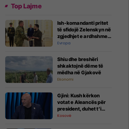
Top Lajme
Ish-komandanti pritet
të sfidojë Zelenskyn në
zgjedhjet e ardhshme
presidenciale në
Evropa
Ukrainë
Shiu dhe breshëri
shkaktojnë dëme të
mëdha në Gjakovë
Ekonomi
Gjini: Kush kërkon
votat e Aleancës për
president, duhet t’i
pranojë gjashtë
Kosovë
kërkesa