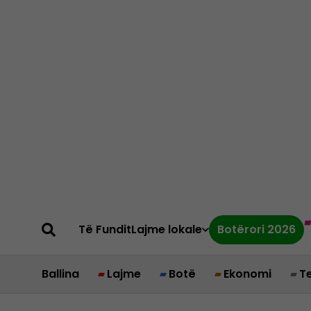
Të Fundit
Lajme lokale
Botërori 2026
Ballina
Lajme
Botë
Ekonomi
T