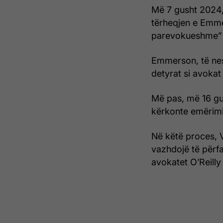
Më 7 gusht 2024, 
tërheqjen e Emme
parevokueshme” 
Emmerson, të nes
detyrat si avokat 
Më pas, më 16 gus
kërkonte emërimin
Në këtë proces, 
vazhdojë të përfa
avokatet O’Reill