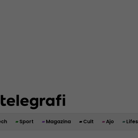
ech
Sport
Magazina
Cult
Ajo
Life