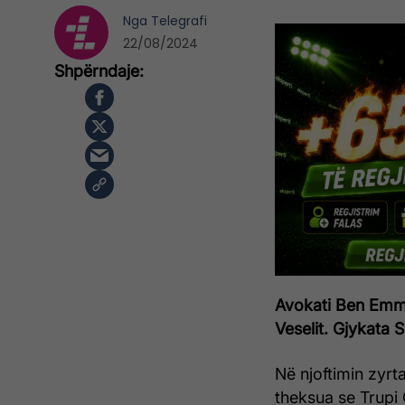
Nga
Telegrafi
22/08/2024
Avokati Ben Emme
Veselit. Gjykata 
Në njoftimin zyrt
theksua se Trupi 