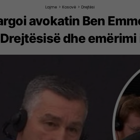
Lajme
>
Kosovë
>
Drejtësi
largoi avokatin Ben Emm
 Drejtësisë dhe emërimi i 