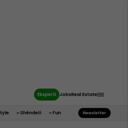
Eksperti
Jobs
Real Estate
style
Shëndeti
Fun
Newsletter