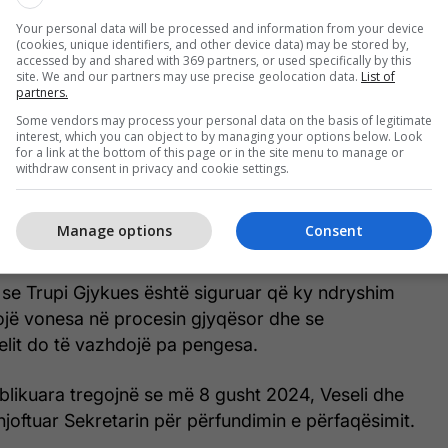
Your personal data will be processed and information from your device
e bindur se ndryshimi në ekipin mbrojtës nuk do të
(cookies, unique identifiers, and other device data) may be stored by,
accessed by and shared with 369 partners, or used specifically by this
 vonesë në procesin gjyqësor.
site. We and our partners may use precise geolocation data.
List of
partners.
syeja pse Veseli e largoi avokatin Ben Emmerson
Some vendors may process your personal data on the basis of legitimate
interest, which you can object to by managing your options below. Look
for a link at the bottom of this page or in the site menu to manage or
ë Dhomave të Specializuara vendimi për largimin e
withdraw consent in privacy and cookie settings.
 marrë me pajtimin e të dy palëve, duke u
ye të vlefshme nga Trupi Gjykues dhe pas kërkesës
Manage options
Consent
lit.
 se Trupi Gjykues është siguruar që ky ndryshim
ojë vonesa në procesin gjyqësor dhe se
elit do të vazhdojë pa pengesa.
likuara tregojnë se më 8 gusht 2024, Veseli dhe
oftuar Sekretarin për përfundimin e përfaqësimit.