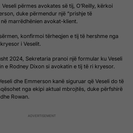
Veseli përmes avokates së tij, O’Reilly, kërkoi
rson, duke përmendur një “prishje të
në marrëdhënien avokat-klient.
ërmen, konfirmoi tërheqjen e tij të hershme nga
kryesor i Veselit.
ht 2024, Sekretaria pranoi një formular ku Veseli
 e Rodney Dixon si avokatin e tij të ri kryesor.
Veseli dhe Emmerson kanë siguruar që Veseli do të
qësohet nga ekipi aktual mbrojtës, duke përfshirë
y dhe Rowan.