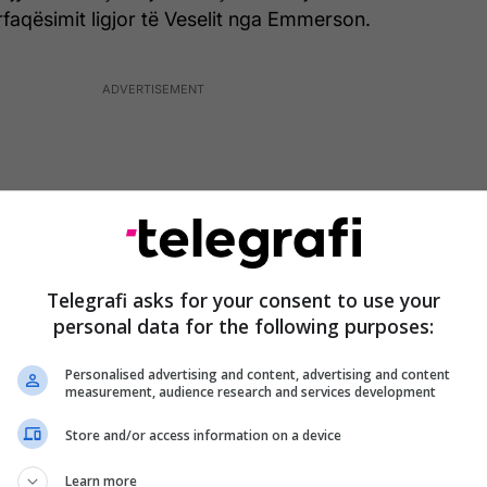
faqësimit ligjor të Veselit nga Emmerson.
Telegrafi asks for your consent to use your
personal data for the following purposes:
Personalised advertising and content, advertising and content
measurement, audience research and services development
Store and/or access information on a device
asi të dy, Veseli dhe Emmerson, arritën një
ërbashkët për tërheqjen.
Learn more