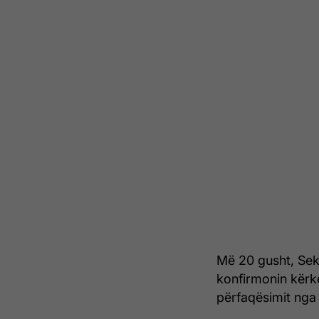
Më 20 gusht, Sekr
konfirmonin kërk
përfaqësimit ng