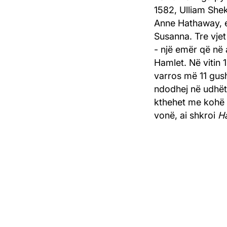
1582, Ulliam Shek
Anne Hathaway, e 
Susanna. Tre vjet
- një emër që në
Hamlet. Në vitin 
varros më 11 gusht
ndodhej në udhëti
kthehet me kohë n
vonë, ai shkroi
H