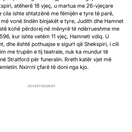
spiri, atëherë 18 vjeç, u martua me 26-vjeçare
cila ishte shtatzënë me fëmijën e tyre të parë,
 më vonë lindën binjakët e tyre, Judith dhe Hamnet
 atë kohë përdorej në mënyrë të ndërrueshme me
1596, kur ishte vetëm 11 vjeç, Hamneti vdiq. U
, dhe është pothuajse e sigurt që Shekspiri, i cili
m me trupën e tij teatrale, nuk ka mundur të
ë Stratford për funeralin. Rreth katër vjet më
amletin
. Nxirrni çfarë të doni nga kjo.