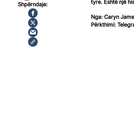
tyre. Është një 
Nga: Caryn Jame
Përkthimi: Telegr