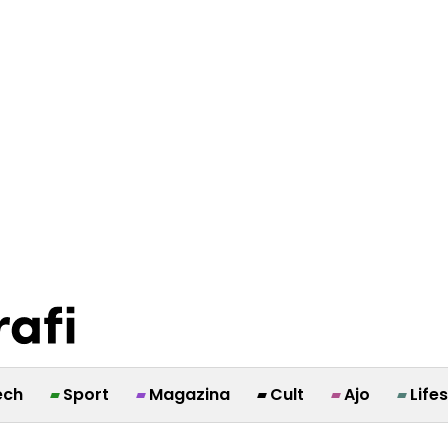
ech
Sport
Magazina
Cult
Ajo
Life