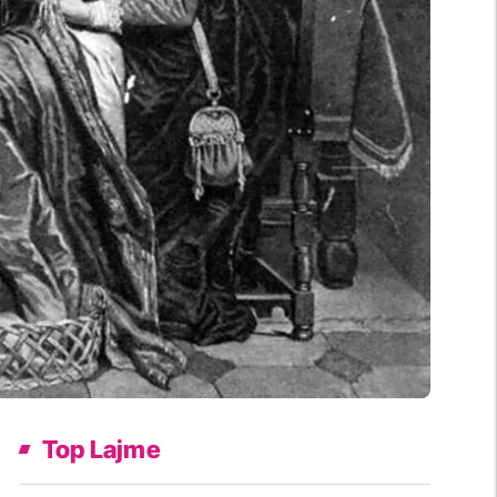
Top Lajme