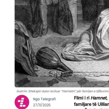
Ilustrim: Shekspiri duke recituar “Hamletin” për familjen e tij
(Burimi
Filmi i ri
Hamnet
,
Nga
Telegrafi
familjare të Uill
27/11/2025