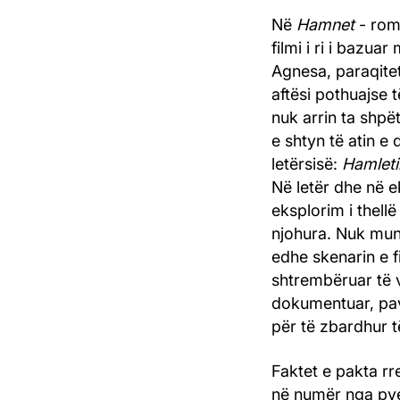
Në
Hamnet
- roma
filmi i ri i bazua
Agnesa, paraqitet
aftësi pothuajse 
nuk arrin ta shpët
e shtyn të atin e
letërsisë:
Hamleti
Në letër dhe në 
eksplorim i thell
njohura. Nuk mund
edhe skenarin e f
shtrembëruar të v
dokumentuar, pav
për të zbardhur t
Faktet e pakta rr
në numër nga pyet