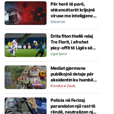
Për herë të parë,
shkencëtarët krijojnë
viruse me inteligjencë
artificiale
Shkencë
Drita fiton thellë ndaj
Tre Fiorit, i afrohet
play-offit të Ligës së
Konferencës
Ligat tjera
Mediat gjermane
publikojnë detaje për
aksidentin ku humbën
jetën tre mërgimtarë
Kronika e Zezë
nga Komogllava e
Ferizajt
Policia në Ferizaj
parandalon një rast të
rëndë, neutralizon një