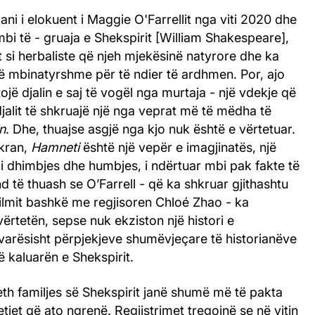
ni i elokuent i Maggie O'Farrellit nga viti 2020 dhe
r mbi të - gruaja e Shekspirit [William Shakespeare],
 si herbaliste që njeh mjekësinë natyrore dhe ka
të mbinatyrshme për të ndier të ardhmen. Por, ajo
ojë djalin e saj të vogël nga murtaja - një vdekje që
 djalit të shkruajë një nga veprat më të mëdha të
n
. Dhe, thuajse asgjë nga kjo nuk është e vërtetuar.
ekran,
Hamneti
është një vepër e imagjinatës, një
ë i dhimbjes dhe humbjes, i ndërtuar mbi pak fakte të
 të thuash se O’Farrell - që ka shkruar gjithashtu
ilmit bashkë me regjisoren Chloé Zhao - ka
ërtetën, sepse nuk ekziston një histori e
arësisht përpjekjeve shumëvjeçare të historianëve
ë kaluarën e Shekspirit.
eth familjes së Shekspirit janë shumë më të pakta
jet që ato ngrenë. Regjistrimet tregojnë se në vitin