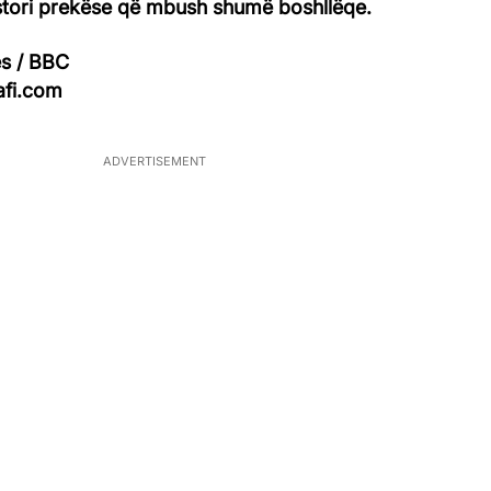
histori prekëse që mbush shumë boshllëqe.
s / BBC
afi.com