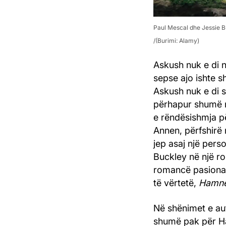
Paul Mescal dhe Jessie B
(Burimi: Alamy)
Askush nuk e di 
sepse ajo ishte s
Askush nuk e di s
përhapur shumë 
e rëndësishmja pë
Annen, përfshirë 
jep asaj një perso
Buckley në një ro
romancë pasionan
të vërtetë,
Hamne
Në shënimet e aut
shumë pak për Ham