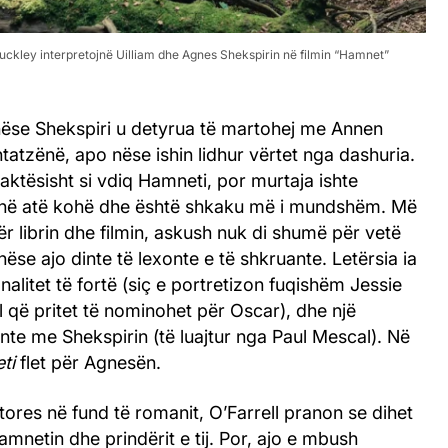
uckley interpretojnë Uilliam dhe Agnes Shekspirin në filmin “Hamnet”
nëse Shekspiri u detyrua të martohej me Annen
htatzënë, apo nëse ishin lidhur vërtet nga dashuria.
aktësisht si vdiq Hamneti, por murtaja ishte
në atë kohë dhe është shkaku më i mundshëm. Më
r librin dhe filmin, askush nuk di shumë për vetë
nëse ajo dinte të lexonte e të shkruante. Letërsia ia
nalitet të fortë (siç e portretizon fuqishëm Jessie
l që pritet të nominohet për Oscar), dhe një
te me Shekspirin (të luajtur nga Paul Mescal). Në
ti
flet për Agnesën.
ores në fund të romanit, O’Farrell pranon se dihet
netin dhe prindërit e tij. Por, ajo e mbush