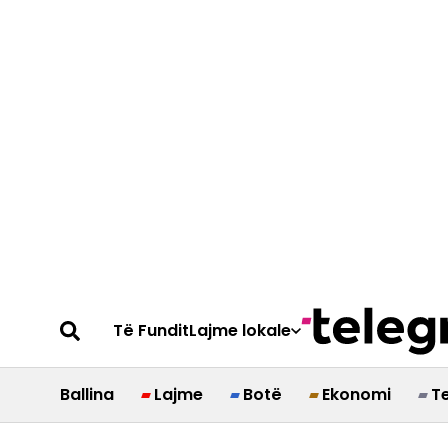
Të Fundit
Lajme lokale
Ballina
Lajme
Botë
Ekonomi
T