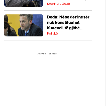
31-vjeçar me armë
Kronika e Zezë
zjarri në Parkun e Lirisë
Deda: Nëse deri nesër
nuk konstituohet
Kuvendi, të gjithë
deputetët do të bëjnë
Politikë
shkelje të rëndë
kushtetuese