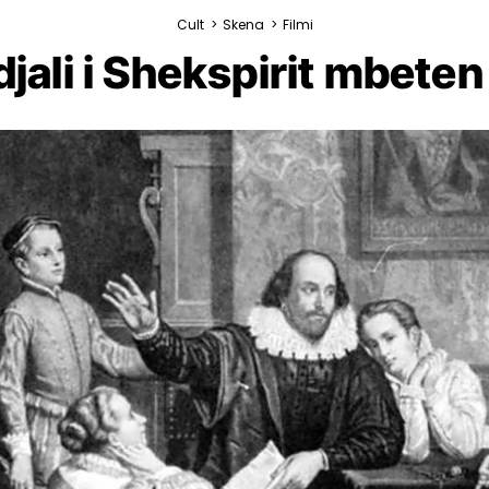
Cult
>
Skena
>
Filmi
djali i Shekspirit mbeten