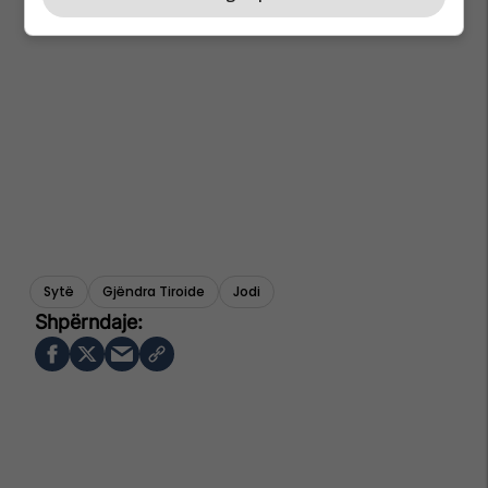
Sytë
Gjëndra Tiroide
Jodi