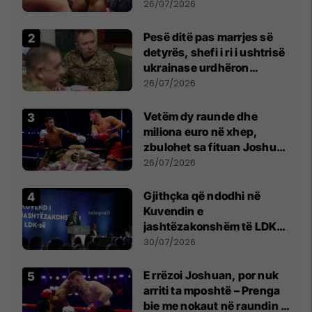
26/07/2026
Pesë ditë pas marrjes së
detyrës, shefi i ri i ushtrisë
ukrainase urdhëron
kontroll të madh
26/07/2026
Vetëm dy raunde dhe
miliona euro në xhep,
zbulohet sa fituan Joshua
e Prenga
26/07/2026
Gjithçka që ndodhi në
Kuvendin e
jashtëzakonshëm të LDK-
së
30/07/2026
E rrëzoi Joshuan, por nuk
arriti ta mposhtë – Prenga
bie me nokaut në raundin e