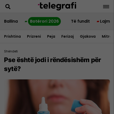
Ballina
Botërori 2026
Të fundit
Lajme
Prishtina
Prizreni
Peja
Ferizaj
Gjakova
Mitrov
Shëndeti
Pse është jodi i rëndësishëm për
sytë?