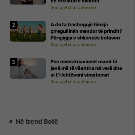
në rrezikun e diabetit
Gjendjet shëndetësore
A do ta trashëgojë fëmija
çrregullimin mendor të prindit?
Përgjigjja e shkencës befason
Gjendjet shëndetësore
Pse menstruacionet mund të
jenë më të vështira në verë dhe
si t’i lehtësoni simptomat
Gjendjet shëndetësore
Në trend Botë