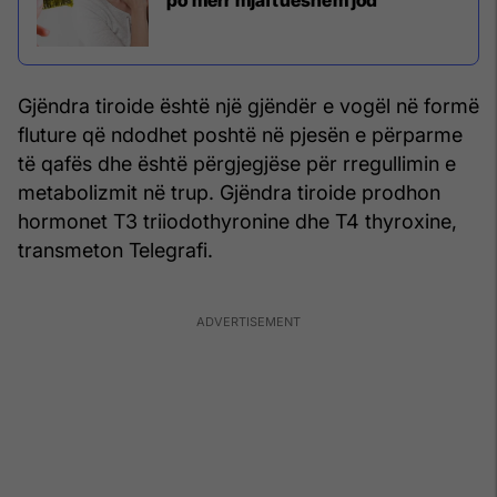
Gjëndra tiroide është një gjëndër e vogël në formë
fluture që ndodhet poshtë në pjesën e përparme
të qafës dhe është përgjegjëse për rregullimin e
metabolizmit në trup. Gjëndra tiroide prodhon
hormonet T3 triiodothyronine dhe T4 thyroxine,
transmeton Telegrafi.