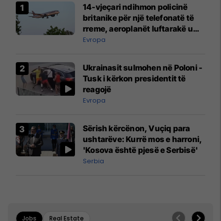
14-vjeçari ndihmon policinë
britanike për një telefonatë të
rreme, aeroplanët luftarakë u
ngritën në ajër për të
Evropa
interceptuar fluturaken e Qatar
Airways që po shkonte drejt
Ukrainasit sulmohen në Poloni -
Mançesterit
Tusk i kërkon presidentit të
reagojë
Evropa
Sërish kërcënon, Vuçiq para
ushtarëve: Kurrë mos e harroni,
'Kosova është pjesë e Serbisë'
Serbia
Jobs
Real Estate