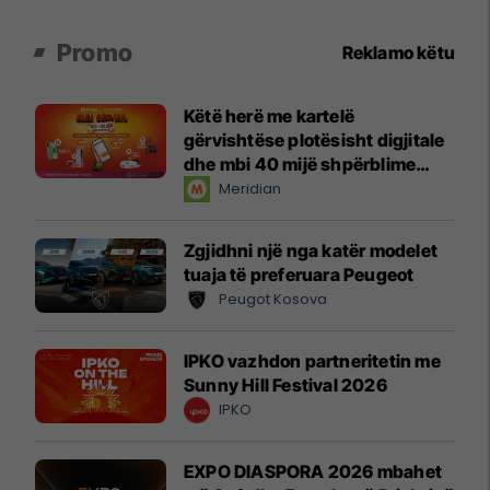
Promo
Reklamo këtu
Këtë herë me kartelë
gërvishtëse plotësisht digjitale
dhe mbi 40 mijë shpërblime
instant!
Meridian
Zgjidhni një nga katër modelet
tuaja të preferuara Peugeot
Peugot Kosova
IPKO vazhdon partneritetin me
Sunny Hill Festival 2026
IPKO
EXPO DIASPORA 2026 mbahet