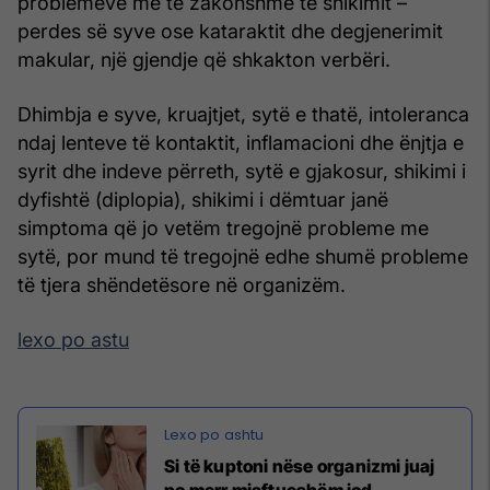
problemeve më të zakonshme të shikimit –
perdes së syve ose kataraktit dhe degjenerimit
makular, një gjendje që shkakton verbëri.
Dhimbja e syve, kruajtjet, sytë e thatë, intoleranca
ndaj lenteve të kontaktit, inflamacioni dhe ënjtja e
syrit dhe indeve përreth, sytë e gjakosur, shikimi i
dyfishtë (diplopia), shikimi i dëmtuar janë
simptoma që jo vetëm tregojnë probleme me
sytë, por mund të tregojnë edhe shumë probleme
të tjera shëndetësore në organizëm.
lexo po astu
Si të kuptoni nëse organizmi juaj
po merr mjaftueshëm jod