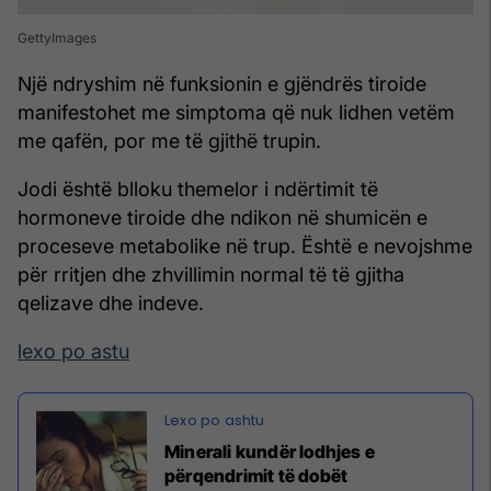
GettyImages
Një ndryshim në funksionin e gjëndrës tiroide
manifestohet me simptoma që nuk lidhen vetëm
me qafën, por me të gjithë trupin.
Jodi është blloku themelor i ndërtimit të
hormoneve tiroide dhe ndikon në shumicën e
proceseve metabolike në trup. Është e nevojshme
për rritjen dhe zhvillimin normal të të gjitha
qelizave dhe indeve.
lexo po astu
Minerali kundër lodhjes e
përqendrimit të dobët