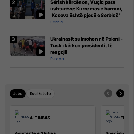
Sërish kërcënon, Vuçiq para
Mançesterit
ushtarëve: Kurrë mos e harroni,
'Kosova është pjesë e Serbisë'
Serbia
Ukrainasit sulmohen në Poloni -
Tusk i kërkon presidentit të
reagojë
Evropa
Jobs
Real Estate
ALTINBAS
Elkos
Asistente e Shitjes
Specialist Mi