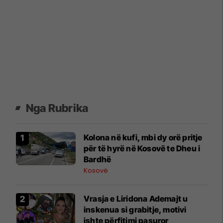
Nga Rubrika
Kolona në kufi, mbi dy orë pritje
për të hyrë në Kosovë te Dheu i
Bardhë
Kosovë
Vrasja e Liridona Ademajt u
inskenua si grabitje, motivi
ishte përfitimi pasuror