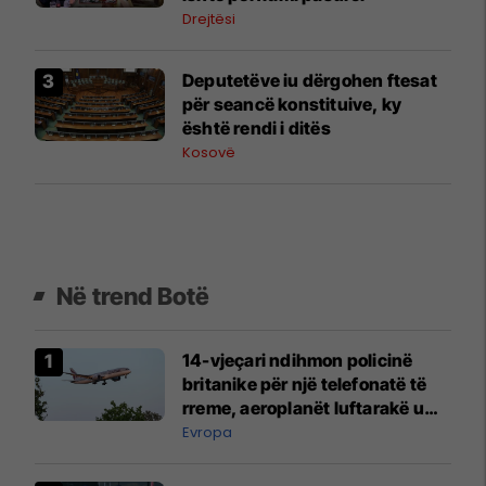
Drejtësi
​Deputetëve iu dërgohen ftesat
për seancë konstituive, ky
është rendi i ditës
Kosovë
Në trend Botë
14-vjeçari ndihmon policinë
britanike për një telefonatë të
rreme, aeroplanët luftarakë u
ngritën në ajër për të
Evropa
interceptuar fluturaken e Qatar
Airways që po shkonte drejt