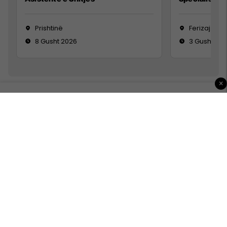
Prishtinë
Ferizaj
8 Gusht 2026
3 Gusht 20
×