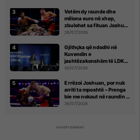
Vetëm dy raunde dhe
miliona euro në xhep,
zbulohet sa fituan Joshua
e Prenga
26/07/2026
Gjithçka që ndodhi në
Kuvendin e
jashtëzakonshëm të LDK-
së
30/07/2026
E rrëzoi Joshuan, por nuk
arriti ta mposhtë – Prenga
bie me nokaut në raundin e
dytë
26/07/2026