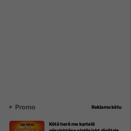
Promo
Reklamo këtu
Këtë herë me kartelë
gërvishtëse plotësisht digjitale