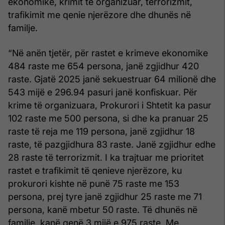
ekonomike, krimit të organizuar, terrorizmit,
trafikimit me qenie njerëzore dhe dhunës në
familje.
“Në anën tjetër, për rastet e krimeve ekonomike
484 raste me 654 persona, janë zgjidhur 420
raste. Gjatë 2025 janë sekuestruar 64 milionë dhe
543 mijë e 296.94 pasuri janë konfiskuar. Për
krime të organizuara, Prokurori i Shtetit ka pasur
102 raste me 500 persona, si dhe ka pranuar 25
raste të reja me 119 persona, janë zgjidhur 18
raste, të pazgjidhura 83 raste. Janë zgjidhur edhe
28 raste të terrorizmit. I ka trajtuar me prioritet
rastet e trafikimit të qenieve njerëzore, ku
prokurori kishte në punë 75 raste me 153
persona, prej tyre janë zgjidhur 25 raste me 71
persona, kanë mbetur 50 raste. Të dhunës në
familje, kanë qenë 3 mijë e 975 raste. Me