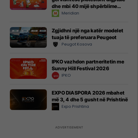
dhe mbi 40 mijë shpërblime
instant!
Meridian
Zgjidhni një nga katër modelet
tuaja të preferuara Peugeot
Peugot Kosova
IPKO vazhdon partneritetin me
Sunny Hill Festival 2026
IPKO
EXPO DIASPORA 2026 mbahet
më 3, 4 dhe 5 gusht në Prishtinë
Expo Prishtina