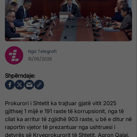
Nga
Telegrafi
15/06/2026
Prokurori i Shtetit ka trajtuar gjatë vitit 2025
gjithsej 1 mijë e 191 raste të korrupsionit, nga të
cilat ka arritur të zgjidhë 903 raste, u bë e ditur në
raportin vjetor të prezantuar nga ushtruesi i
detyrës së Kryeprokurorit të Shtetit, Agron Qalaj.