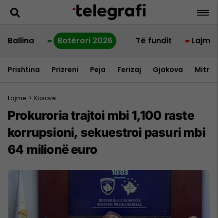
Ballina
Botërori 2026
Të fundit
Lajme
Prishtina
Prizreni
Peja
Ferizaj
Gjakova
Mitrov
Lajme
>
Kosovë
​Prokuroria trajtoi mbi 1,100 raste
korrupsioni, sekuestroi pasuri mbi
64 milionë euro