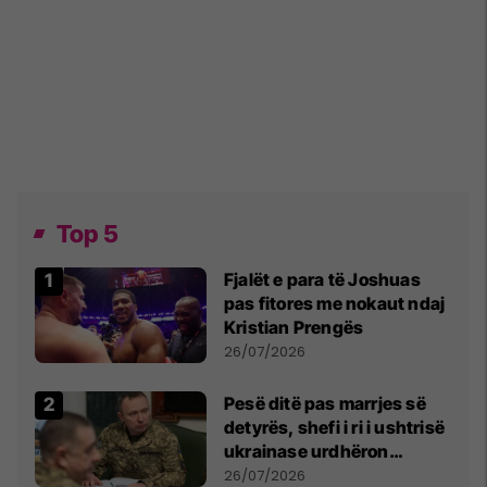
Top 5
Fjalët e para të Joshuas
pas fitores me nokaut ndaj
Kristian Prengës
26/07/2026
Pesë ditë pas marrjes së
detyrës, shefi i ri i ushtrisë
ukrainase urdhëron
kontroll të madh
26/07/2026