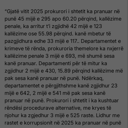
“Gjatë vitit 2025 prokurori i shtetit ka pranuar në
punë 45 mijë e 295 apo 60.20 përqind, kallëzime
penale, ka arritur t’i zgjidhë 42 mijë e 123
kallëzime ose 55.98 përqind. kanë mbetur të
pazgjidhura edhe 33 mijë e 117.. Departamentet e
krimeve të rënda, prokuroria themelore ka nxjerrë
kallëzime penale 3 mijë e 693, më shumë sesa
kanë pranuar. Departamenti për të mitur ka
zgjidhur 2 mijë e 430, 15.89 përqind kallëzime më
pak sesa kanë pranuar në punë. Ndërkaq,
departamentet e përgjithshme kanë zgjidhur 23
mijë e 642, 2 mijë e 541 më pak sesa kanë
pranuar në punë. Prokurori i shtetit i ka kushtuar
rëndësi procedurave alternative, me kryes të
njohur ka zgjedhur 3 mijë e 525 raste. Lidhur me
rastet e korrupsionit në 2025 ka pranuar në punë