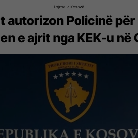
Lajme
>
Kosovë
it autorizon Policinë pë
en e ajrit nga KEK-u në 