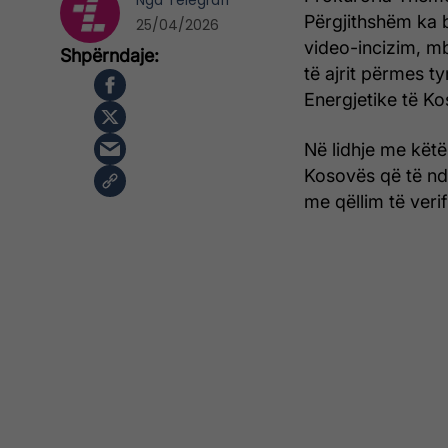
Nga
Telegrafi
Përgjithshëm ka b
25/04/2026
video-incizim, mb
të ajrit përmes 
Energjetike të Ko
Në lidhje me këtë 
Kosovës që të nd
me qëllim të veri