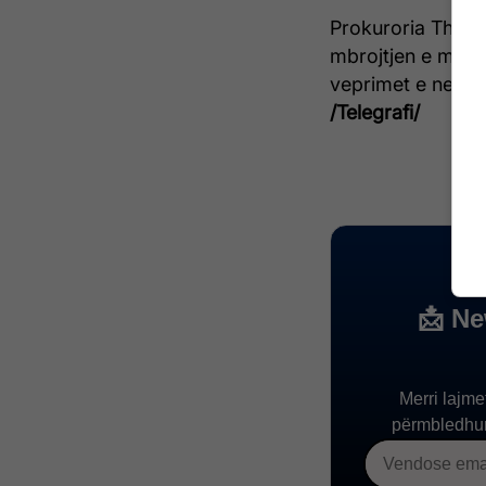
Prokuroria Theme
mbrojtjen e mjedi
veprimet e nevojs
/Telegrafi/