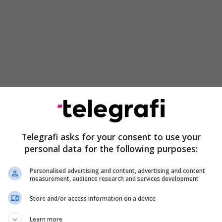
“Ndërprerje në funksionimin e
elektrofiltrave”, KEK me njoftim për defekt
Telegrafi asks for your consent to use your
në sistem dhe ndërhyrjet urgjente
personal data for the following purposes:
Personalised advertising and content, advertising and content
measurement, audience research and services development
u trajtuar në drejtim të veprës penale ‘’Ndotja,
tërrimi i mjedisit’’, sipas nenit 338 të Kodit Penal
Store and/or access information on a device
 Kosovës.
Learn more