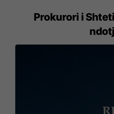
Prokurori i Shtet
ndotj