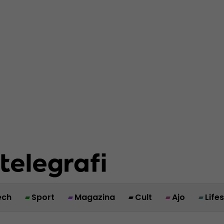
ech
Sport
Magazina
Cult
Ajo
Life