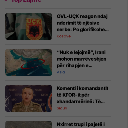
OVL-UÇK reagon ndaj
nderimit të njësive
serbe: Po glorifikohen
mohuesit e krimeve të
Kosovë
luftës
“Nuk e lejojmë”, Irani
mohon marrëveshjen
për rihapjen e
Ngushticës së
Azia
Hormuzit
Komenti i komandantit
të KFOR-it për
xhandarmërinë: Të
shmanget dyfishimi i
Siguri
përpjekjeve
Nxirret trupi i pajetë i