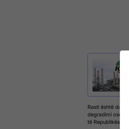
Rasti është duke 
degradimi ose shka
të Republikës së