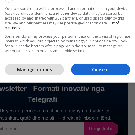
lore në Prishtinë, mbetet e përkushtuar në
Your personal data will be processed and information from your device
(cookies, unique identifiers, and other device data) may be stored by,
sit dhe garanton se do të ndërmarrë të gjitha
accessed by and shared with 369 partners, or used specifically by this
hme ligjore për zbardhjen e plotë të kësaj çështje.
site. We and our partners may use precise geolocation data.
List of
partners.
Some vendors may process your personal data on the basis of legitimate
interest, which you can object to by managing your options below. Look
for a link at the bottom of this page or in the site menu to manage or
withdraw consent in privacy and cookie settings.
Manage options
Consent