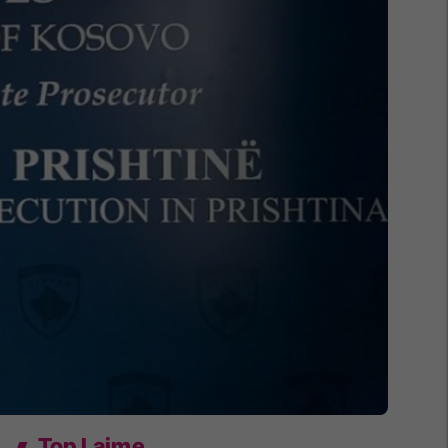
Top Lajme