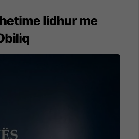
r hetime lidhur me
Obiliq