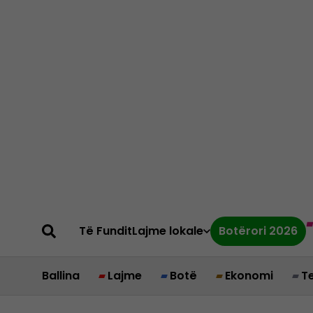
Të Fundit
Lajme lokale
Botërori 2026
Ballina
Lajme
Botë
Ekonomi
T