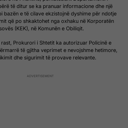
ërë të ditur se ka pranuar informacione dhe një
i bazën e të cilave ekzistojnë dyshime për ndotje
tymit që po shkaktohet nga oxhaku në Korporatën
sovës (KEK), në Komunën e Obiliqit.
rast, Prokurori i Shtetit ka autorizuar Policinë e
ërmarrë të gjitha veprimet e nevojshme hetimore,
fikimit dhe sigurimit të provave relevante.