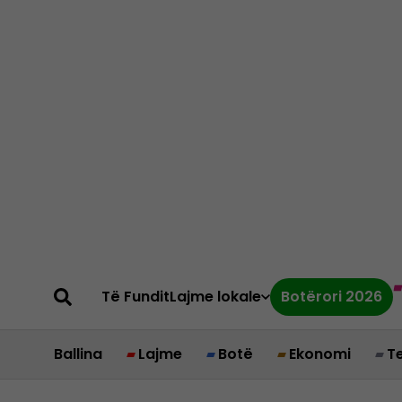
Të Fundit
Lajme lokale
Botërori 2026
Ballina
Lajme
Botë
Ekonomi
T