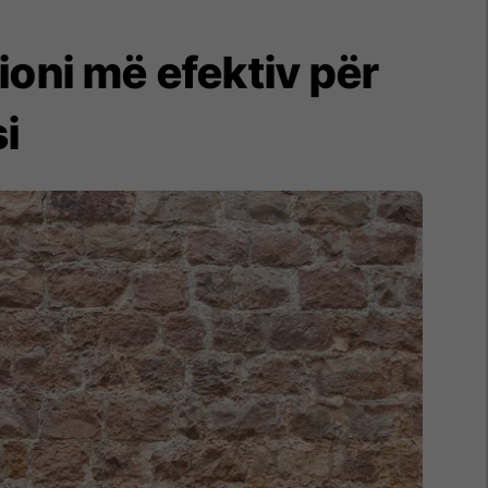
ioni më efektiv për
i