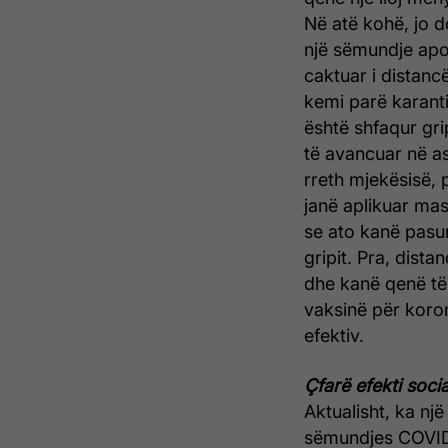
Në atë kohë, jo 
një sëmundje apo 
caktuar i distanc
kemi parë karanti
është shfaqur gri
të avancuar në a
rreth mjekësisë,
janë aplikuar mas
se ato kanë pasu
gripit. Pra, dist
dhe kanë qenë të
vaksinë për koron
efektiv.
Çfarë efekti soc
Aktualisht, ka nj
sëmundjes COVID-1