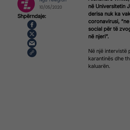
Nga
Telegrafi
në Universitetin
10/05/2020
derisa nuk ka va
coronavirusi, “ne
social për të zvo
në njeri”.
Në një intervistë 
karantinës dhe th
kaluarën.