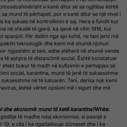
domosdoshmërisht e kanë ditur se sa ngjitëse është
sa mund të përhapet, por e kanë ditur se një nivel i
ës ka sukses në kontrollimin e saj. Hera e fundit kur
na në shkallë të gjerë, ka qenë në vitin 1918, kur
pi spanjoll. Për dallim nga ajo kohë, ne tani jemi më
spektin teknologjik dhe kemi më shumë njohuri
 por ngjashëm si tani, edhe atëherë në shumë vende
a të ashpra të distancimit social. Është konstatuar
r efekt bukur të madh në kufizimin e përhapjes së
ancimi social, karantina, mund të jenë të suksesshme
 suksesshme në të kaluarën. Tani, derisa nuk kemi
avirus, është vërtet opsioni më i sigurt dhe më
ial dhe ekonomik mund të ketë karantina?
White:
ë goditje të madhe ndaj ekonomisë, si pasojë e
9, e cila i ka ngadalësuar bizneset dhe i ka