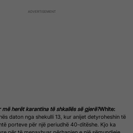
 më herët karantina të shkallës së gjerë?
White:
nës daton nga shekulli 13, kur anijet detyroheshin të
htë porteve për një periudhë 40-ditëshe. Kjo ka
nyre për të menaxhuar përhapjen e një sëmundjeje.