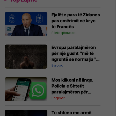
Fjalët e para të Zidanes
pas emërimit në krye
të Francës
Përfaqësueset
Evropa paralajmëron
për një gusht “më të
ngrohtë se normalja”,
çfarë po shkakton
Evropa
temperatura të larta?
Mos klikoni në linqe,
Policia e Shtetit
paralajmëron për
sulme ndaj llogarive në
Shqipëri
WhatsApp
Të shtëna me armë