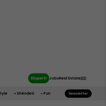
Eksperti
Jobs
Real Estate
style
Shëndeti
Fun
Newsletter