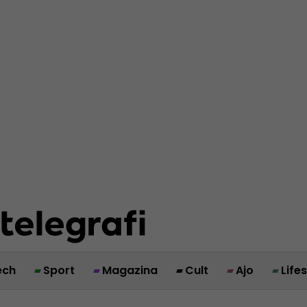
ech
Sport
Magazina
Cult
Ajo
Life