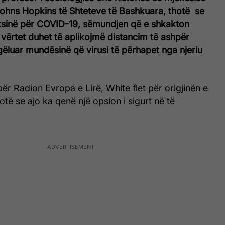
 Johns Hopkins të Shteteve të Bashkuara, thotë se
ksinë për COVID-19, sëmundjen që e shkakton
 vërtet duhet të aplikojmë distancim të ashpër
gëluar mundësinë që virusi të përhapet nga njeriu
për Radion Evropa e Lirë, White flet për origjinën e
otë se ajo ka qenë një opsion i sigurt në të