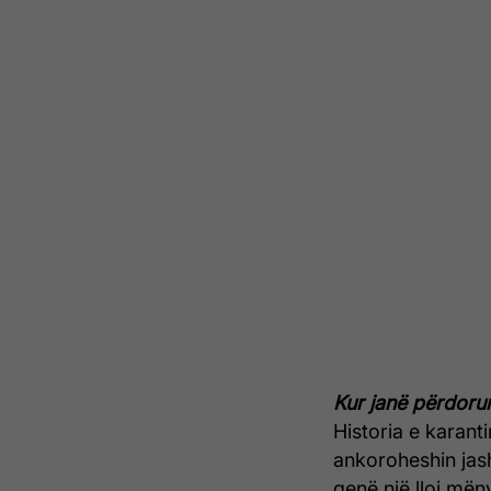
Kur janë përdorur
Historia e karanti
ankoroheshin jas
qenë një lloj më