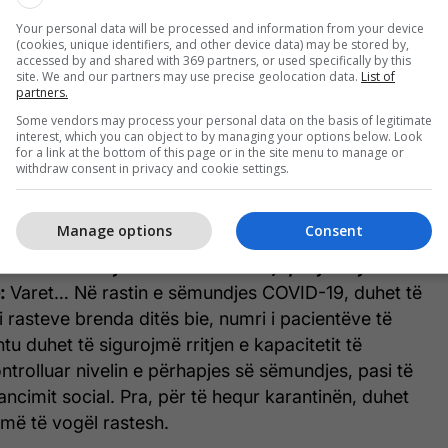
an më mirë masat e marra nga njerëzit që janë
Your personal data will be processed and information from your device
irusit dhe që përpiqen të menaxhojnë rrezikun e
(cookies, unique identifiers, and other device data) may be stored by,
tpërdrejtë me sëmundjen. Këta janë njerëz që
accessed by and shared with 369 partners, or used specifically by this
site. We and our partners may use precise geolocation data.
List of
ivisht brenda dhe larg të tjerëve. Historikisht,
partners.
enë një zgjidhje efektive, sidomos kur nuk ka pasur
Some vendors may process your personal data on the basis of legitimate
interest, which you can object to by managing your options below. Look
tik. Tani me sëmundjen COVID-19, për të cilën nuk
for a link at the bottom of this page or in the site menu to manage or
, ne vërtet duhet të aplikojmë distancim të ashpër
withdraw consent in privacy and cookie settings.
gëluar mundësinë që virusi të përhapet nga njeriu
të mëdha.
Manage options
Consent
 të mbahen njerëzit në karantinë, që ajo të jetë e
:
Varet… Në rastin e sëmundjes COVID-19, duhet të
 rasteve brenda ditës bie, numri i pacientëve të
htu duhet të sigurojmë rritjen e kapacitetit të
ontrolluar nivelin e përhapjes së sëmundjes, pasi të
ancimit social. Pra, për të hequr karantinën, duhet
më të vogël rastesh.