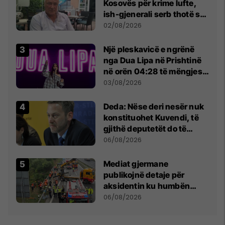
Kosovës për krime lufte,
ish-gjenerali serb thotë se
dikush e tradhtoi në
02/08/2026
Beograd
Një pleskavicë e ngrënë
nga Dua Lipa në Prishtinë
në orën 04:28 të mëngjesit
- dhe bota digjitale serbe
03/08/2026
shpall gjendjen e luftës
Deda: Nëse deri nesër nuk
konstituohet Kuvendi, të
gjithë deputetët do të
bëjnë shkelje të rëndë
06/08/2026
kushtetuese
Mediat gjermane
publikojnë detaje për
aksidentin ku humbën
jetën tre mërgimtarë nga
06/08/2026
Komogllava e Ferizajt