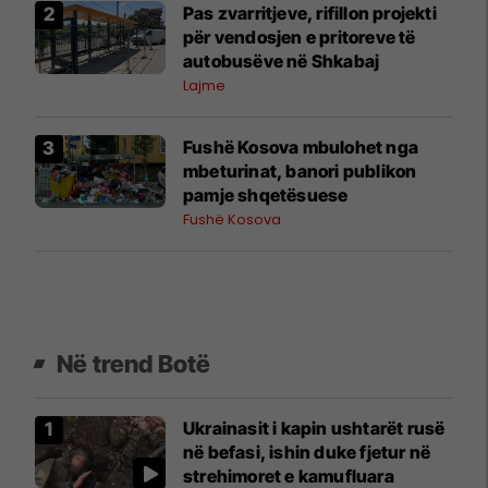
Pas zvarritjeve, rifillon projekti
për vendosjen e pritoreve të
autobusëve në Shkabaj
Lajme
Fushë Kosova mbulohet nga
mbeturinat, banori publikon
pamje shqetësuese
Fushë Kosova
Në trend Botë
Ukrainasit i kapin ushtarët rusë
në befasi, ishin duke fjetur në
strehimoret e kamufluara