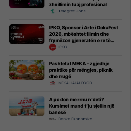
zhvillimin tuaj profesional
Telegrafi Jobs
IPKO, Sponsor i Artë i DokuFest
2026, mbështet filmin dhe
frymëzon gjeneratën e re të
krijuesve
IPKO
Pashtetat MEKA - zgjedhje
praktike për mëngjes, piknik
dhe rrugë
MEKA HALAL FOOD
A po don me rrnu n’deti?
Kursimet mund t’ju sjellin një
banesë
Banka Ekonomike