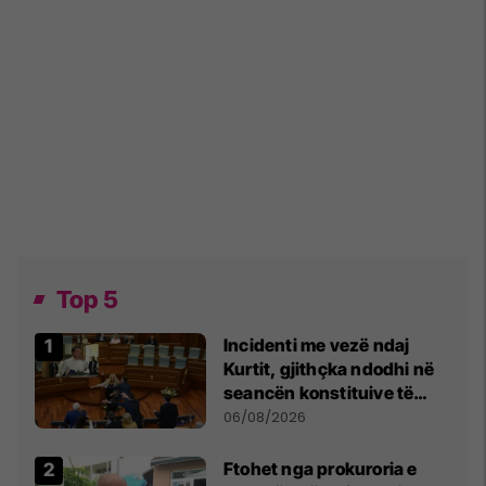
Top 5
Incidenti me vezë ndaj
Kurtit, gjithçka ndodhi në
seancën konstituive të
Kuvendit
06/08/2026
Ftohet nga prokuroria e