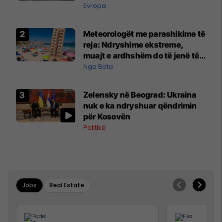
Evropa
Meteorologët me parashikime të
reja: Ndryshime ekstreme,
muajt e ardhshëm do të jenë të
pazakontë
Nga Bota
Zelensky në Beograd: Ukraina
nuk e ka ndryshuar qëndrimin
për Kosovën
Politikë
Jobs
Real Estate