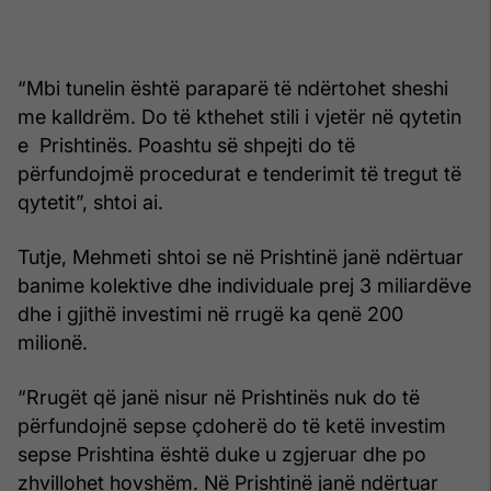
“Mbi tunelin është paraparë të ndërtohet sheshi
me kalldrëm. Do të kthehet stili i vjetër në qytetin
e Prishtinës. Poashtu së shpejti do të
përfundojmë procedurat e tenderimit të tregut të
qytetit”, shtoi ai.
Tutje, Mehmeti shtoi se në Prishtinë janë ndërtuar
banime kolektive dhe individuale prej 3 miliardëve
dhe i gjithë investimi në rrugë ka qenë 200
milionë.
“Rrugët që janë nisur në Prishtinës nuk do të
përfundojnë sepse çdoherë do të ketë investim
sepse Prishtina është duke u zgjeruar dhe po
zhvillohet hovshëm. Në Prishtinë janë ndërtuar