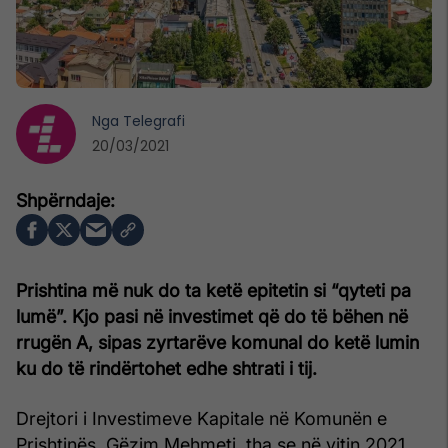
Nga
Telegrafi
20/03/2021
Prishtina më nuk do ta ketë epitetin si “qyteti pa
lumë”. Kjo pasi në investimet që do të bëhen në
rrugën A, sipas zyrtarëve komunal do ketë lumin
ku do të rindërtohet edhe shtrati i tij.
Drejtori i Investimeve Kapitale në Komunën e
Prishtinës, Gëzim Mehmeti, tha se në vitin 2021