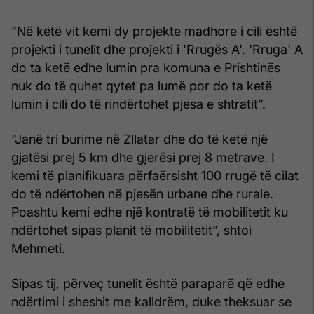
“Në këtë vit kemi dy projekte madhore i cili është
projekti i tunelit dhe projekti i 'Rrugës A'. 'Rruga' A
do ta ketë edhe lumin pra komuna e Prishtinës
nuk do të quhet qytet pa lumë por do ta ketë
lumin i cili do të rindërtohet pjesa e shtratit”.
“Janë tri burime në Zllatar dhe do të ketë një
gjatësi prej 5 km dhe gjerësi prej 8 metrave. I
kemi të planifikuara përfaërsisht 100 rrugë të cilat
do të ndërtohen në pjesën urbane dhe rurale.
Poashtu kemi edhe një kontratë të mobilitetit ku
ndërtohet sipas planit të mobilitetit”, shtoi
Mehmeti.
Sipas tij, përveç tunelit është paraparë që edhe
ndërtimi i sheshit me kalldrëm, duke theksuar se