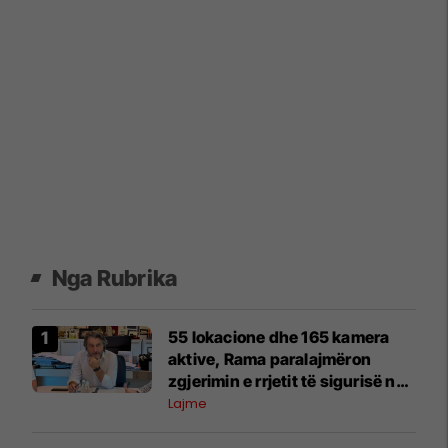
Nga Rubrika
55 lokacione dhe 165 kamera
aktive, Rama paralajmëron
zgjerimin e rrjetit të sigurisë në
Kryeqytet
Lajme