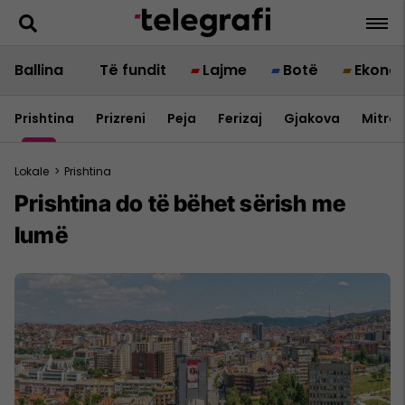
Ballina
Të fundit
Lajme
Botë
Ekono
Prishtina
Prizreni
Peja
Ferizaj
Gjakova
Mitrov
Lokale
>
Prishtina
Prishtina do të bëhet sërish me
lumë