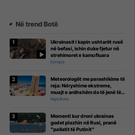
Në trend Botë
Ukrainasit i kapin ushtarët rusë
në befasi, ishin duke fjetur në
strehimoret e kamufluara
Evropa
Meteorologët me parashikime të
reja: Ndryshime ekstreme,
muajt e ardhshëm do të jenë të
pazakontë
Nga Bota
Momenti kur droni ukrainas
godet plazhin në Rusi, pranë
"pallatit të Putinit"