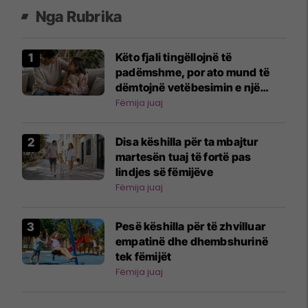
Nga Rubrika
Këto fjali tingëllojnë të
padëmshme, por ato mund të
dëmtojnë vetëbesimin e një
fëmije
Fëmija juaj
Disa këshilla për ta mbajtur
martesën tuaj të fortë pas
lindjes së fëmijëve
Fëmija juaj
Pesë këshilla për të zhvilluar
empatinë dhe dhembshurinë
tek fëmijët
Fëmija juaj