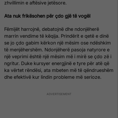
zhvillimin e aftësive jetësore.
Ata nuk frikësohen për çdo gjë të vogël
Fëmijët harrojnë, debatojnë dhe ndonjëherë
marrin vendime të këqija. Prindërit e qetë e dinë
se jo çdo gabim kërkon një mësim ose ndëshkim
të menjëhershëm. Ndonjëherë pasoja natyrore e
një veprimi është një mësim më i mirë se çdo zë i
ngritur. Duke kursyer energjinë e tyre për atë që
ka vërtet rëndësi, ata mbeten më të qëndrueshëm
dhe efektivë kur lindin probleme më serioze.