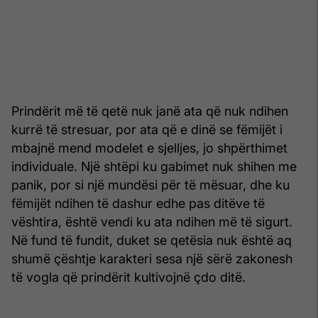
Prindërit më të qetë nuk janë ata që nuk ndihen
kurrë të stresuar, por ata që e dinë se fëmijët i
mbajnë mend modelet e sjelljes, jo shpërthimet
individuale. Një shtëpi ku gabimet nuk shihen me
panik, por si një mundësi për të mësuar, dhe ku
fëmijët ndihen të dashur edhe pas ditëve të
vështira, është vendi ku ata ndihen më të sigurt.
Në fund të fundit, duket se qetësia nuk është aq
shumë çështje karakteri sesa një sërë zakonesh
të vogla që prindërit kultivojnë çdo ditë.