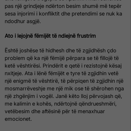
pas një grindjeje ndërton besim shumë më tepër
sesa injorimi i konfliktit dhe pretendimi se nuk ka
ndodhur asgjë.
Ato i lejojnë fëmijët të ndiejnë frustrim
Është joshëse të hidhesh dhe të zgjidhësh çdo
problem që ka një fëmijë përpara se të fillojë të
ketë vështirësi. Prindërit e qetë i rezistojnë kësaj
nxitjeje. Ata i lënë fëmijët e tyre të zgjidhin vetë
një enigmë të vështirë, të përpiqen të zgjidhin një
mosmarrëveshje me një mik ose të shërohen nga
një zhgënjim i vogël. Janë këto lloj përvojash që,
me kalimin e kohës, ndërtojnë qëndrueshmëri,
vetëbesim dhe aftësinë për të menaxhuar
emocionet.