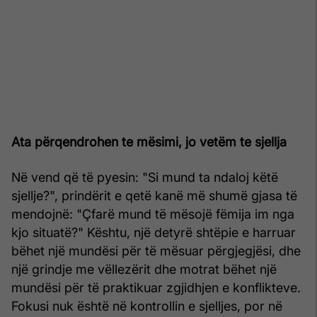
Ata përqendrohen te mësimi, jo vetëm te sjellja
Në vend që të pyesin: "Si mund ta ndaloj këtë
sjellje?", prindërit e qetë kanë më shumë gjasa të
mendojnë: "Çfarë mund të mësojë fëmija im nga
kjo situatë?" Kështu, një detyrë shtëpie e harruar
bëhet një mundësi për të mësuar përgjegjësi, dhe
një grindje me vëllezërit dhe motrat bëhet një
mundësi për të praktikuar zgjidhjen e konflikteve.
Fokusi nuk është në kontrollin e sjelljes, por në