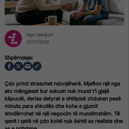
Nga
Telegrafi
01/07/2026
Çdo prind stresohet ndonjëherë. Mjafton një nga
ato mëngjeset kur askush nuk mund t’i gjejë
këpucët, derisa detyrat e shtëpisë zhduken pesë
minuta para shkollës dhe koha e gjumit
shndërrohet në një negocim të mundimshëm. Të
qenit i qetë në çdo kohë nuk është as realiste dhe
as e pritshme.