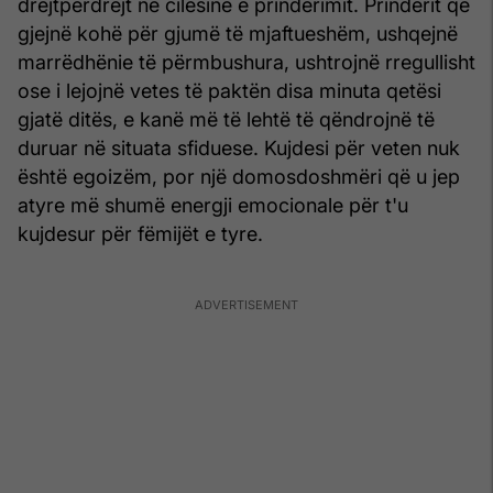
drejtpërdrejt në cilësinë e prindërimit. Prindërit që
gjejnë kohë për gjumë të mjaftueshëm, ushqejnë
marrëdhënie të përmbushura, ushtrojnë rregullisht
ose i lejojnë vetes të paktën disa minuta qetësi
gjatë ditës, e kanë më të lehtë të qëndrojnë të
duruar në situata sfiduese. Kujdesi për veten nuk
është egoizëm, por një domosdoshmëri që u jep
atyre më shumë energji emocionale për t'u
kujdesur për fëmijët e tyre.