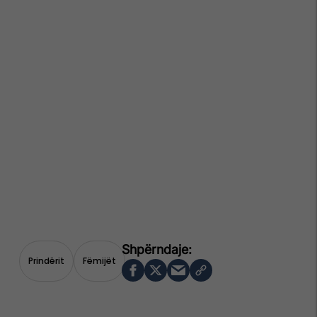
Prindërit
Fëmijët