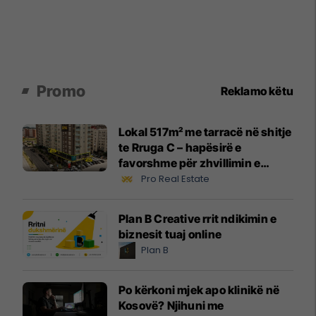
Promo
Reklamo këtu
Lokal 517m² me tarracë në shitje
te Rruga C – hapësirë e
favorshme për zhvillimin e
biznesit #15796
Pro Real Estate
Plan B Creative rrit ndikimin e
biznesit tuaj online
Plan B
Po kërkoni mjek apo klinikë në
Kosovë? Njihuni me