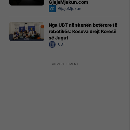
GjejeMjekun.com
GjejeMjekun
Nga UBT në skenën botërore të
robotikës: Kosova drejt Koresë
së Jugut
UBT