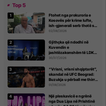
Top 5
Ftohet nga prokuroria e
Kosovës për krime lufte,
ish-gjenerali serb thotë se
dikush e tradhtoi në
02/08/2026
Beograd
Gjithçka që ndodhi në
Kuvendin e
jashtëzakonshëm të LDK-
së
30/07/2026
“Vrisni, vrisni shqiptarët”,
skandal në UFC Beograd:
Buzukja u përball me thirrje
anti-shqiptare nga
01/08/2026
tribunat
Një pleskavicë e ngrënë
nga Dua Lipa në Prishtinë