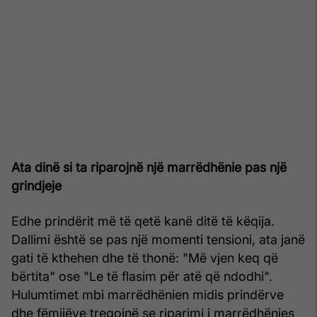
Ata dinë si ta riparojnë një marrëdhënie pas një
grindjeje
Edhe prindërit më të qetë kanë ditë të këqija.
Dallimi është se pas një momenti tensioni, ata janë
gati të kthehen dhe të thonë: "Më vjen keq që
bërtita" ose "Le të flasim për atë që ndodhi".
Hulumtimet mbi marrëdhënien midis prindërve
dhe fëmijëve tregojnë se riparimi i marrëdhënies