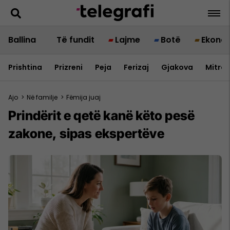
Ballina
Të fundit
Lajme
Botë
Ekono
Prishtina
Prizreni
Peja
Ferizaj
Gjakova
Mitrov
Ajo
>
Në familje
>
Fëmija juaj
Prindërit e qetë kanë këto pesë
zakone, sipas ekspertëve