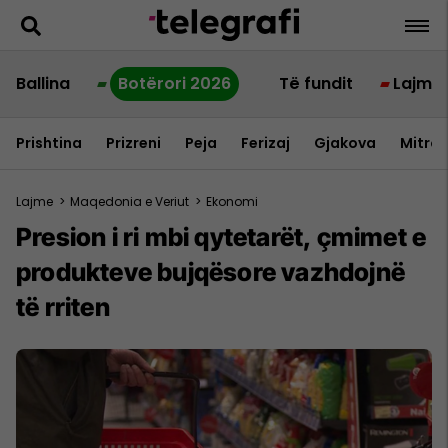
Ballina
Botërori 2026
Të fundit
Lajme
Prishtina
Prizreni
Peja
Ferizaj
Gjakova
Mitrov
Lajme
>
Maqedonia e Veriut
>
Ekonomi
Presion i ri mbi qytetarët, çmimet e
produkteve bujqësore vazhdojnë
të rriten