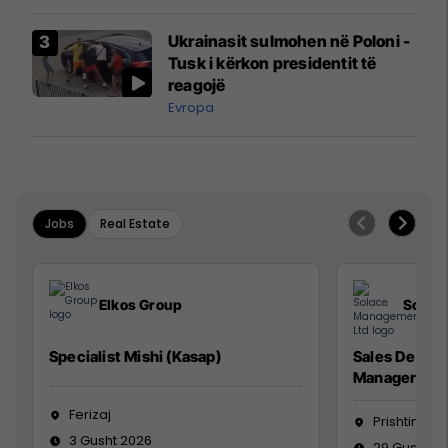
interceptuar fluturaken e Qatar
Airways që po shkonte drejt
Ukrainasit sulmohen në Poloni -
Mançesterit
Tusk i kërkon presidentit të
reagojë
Evropa
Jobs
Real Estate
Elkos Group
Solac
Specialist Mishi (Kasap)
Sales Devel
Manager
Ferizaj
Prishtinë
3 Gusht 2026
29 Gusht 2