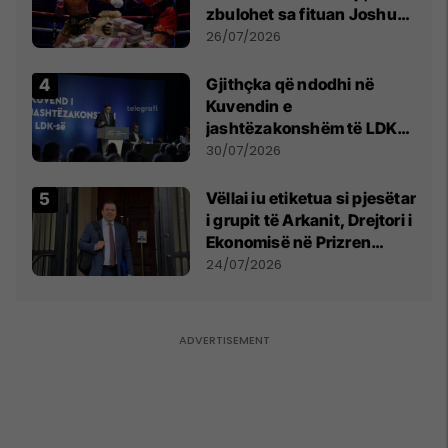
zbulohet sa fituan Joshua
e Prenga
26/07/2026
Gjithçka që ndodhi në
Kuvendin e
jashtëzakonshëm të LDK-
së
30/07/2026
Vëllai iu etiketua si pjesëtar
i grupit të Arkanit, Drejtori i
Ekonomisë në Prizren
mohon pretendimet
24/07/2026