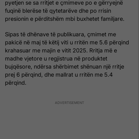
pyetjen se sa rritjet e çmimeve po e gërryejnë
fuqinë blerëse të qytetarëve dhe po rrisin
presionin e përditshëm mbi buxhetet familjare.
Sipas të dhënave të publikuara, çmimet me
pakicë në maj të këtij viti u rritën me 5.6 përqind
krahasuar me majin e vitit 2025. Rritja më e
madhe vjetore u regjistrua në produktet
bujqësore, ndërsa shërbimet shënuan një rritje
prej 6 përqind, dhe mallrat u rritën me 5.4
përqind.