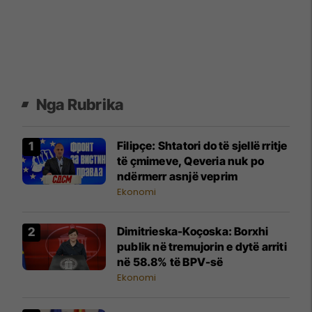
Nga Rubrika
Filipçe: Shtatori do të sjellë rritje
të çmimeve, Qeveria nuk po
ndërmerr asnjë veprim
Ekonomi
Dimitrieska-Koçoska: Borxhi
publik në tremujorin e dytë arriti
në 58.8% të BPV-së
Ekonomi