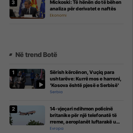
Mickoski: Të hënën do të bëhen
analiza për derivatet e naftës
Ekonomi
Në trend Botë
Sërish kërcënon, Vuçiq para
ushtarëve: Kurrë mos e harroni,
'Kosova është pjesë e Serbisë'
Serbia
14-vjeçari ndihmon policinë
britanike për një telefonatë të
rreme, aeroplanët luftarakë u
ngritën në ajër për të
Evropa