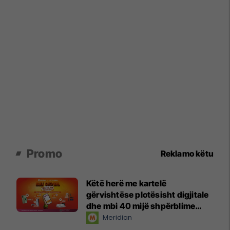
Promo
Reklamo këtu
Këtë herë me kartelë
gërvishtëse plotësisht digjitale
dhe mbi 40 mijë shpërblime
instant!
Meridian