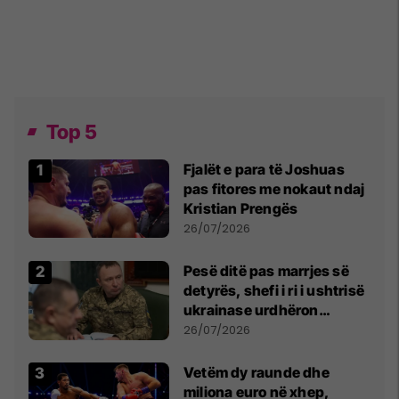
Top 5
Fjalët e para të Joshuas
pas fitores me nokaut ndaj
Kristian Prengës
26/07/2026
Pesë ditë pas marrjes së
detyrës, shefi i ri i ushtrisë
ukrainase urdhëron
kontroll të madh
26/07/2026
Vetëm dy raunde dhe
miliona euro në xhep,