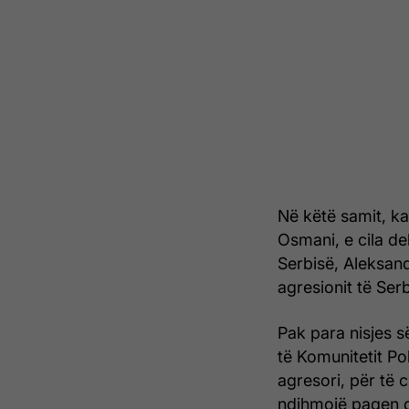
Në këtë samit, k
Osmani, e cila de
Serbisë, Aleksan
agresionit të Ser
Pak para nisjes s
të Komunitetit Po
agresori, për të c
ndihmojë paqen dh