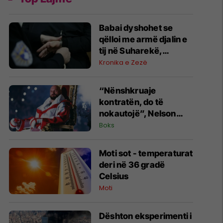
Babai dyshohet se
qëlloi me armë djalin e
tij në Suharekë,
arrestohet i dyshuari
Kronika e Zezë
“Nënshkruaje
kontratën, do të
nokautojë”, Nelson
Hysa mesazh Tyson
Boks
Furyt
Moti sot - temperaturat
deri në 36 gradë
Celsius
Moti
Dështon eksperimenti i