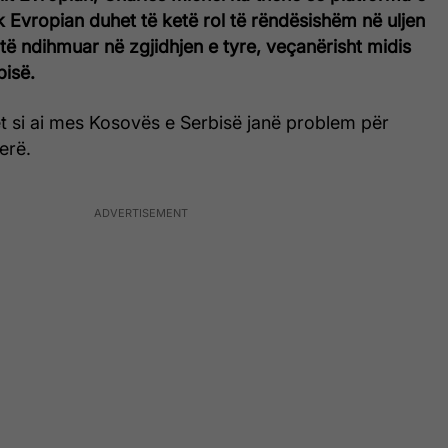
ik Evropian duhet të ketë rol të rëndësishëm në uljen
 të ndihmuar në zgjidhjen e tyre, veçanërisht midis
isë.
ktet si ai mes Kosovës e Serbisë janë problem për
erë.