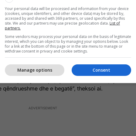
më besim, më shumë besim mes nesh, më shumë
Your personal data will be processed and information from your device
tabilitet, më shumë parashikueshmëri. Bota po
(cookies, unique identifiers, and other device data) may be stored by,
n tonë evropian dhe disa shpresojnë që do të
accessed by and shared with 369 partners, or used specifically by this
site. We and our partners may use precise geolocation data.
List of
umë të tjerë shpresojnë se do të kenë sukses.
partners.
uan që ne të udhëheqim dhe të jemi një forcë
Some vendors may process your personal data on the basis of legitimate
irësimin e jetës së përditshme. Dhe kjo është
interest, which you can object to by managing your options below. Look
for a link at the bottom of this page or in the site menu to manage or
 si udhëheqës për të treguar se ne mund të
withdraw consent in privacy and cookie settings.
u për të garantuar paqen, sigurinë dhe për të
enien, dhe për t'i afruar të katër anët e kontinentit
Manage options
Consent
doj se ky komunitet i veçantë është një vizion për
vizioni për një Evropë, që është e bashkuar, që
e qëndrueshme dhe e begatë”, theksoi ai.