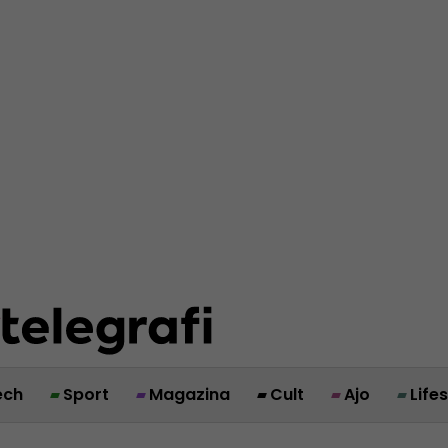
ech
Sport
Magazina
Cult
Ajo
Life