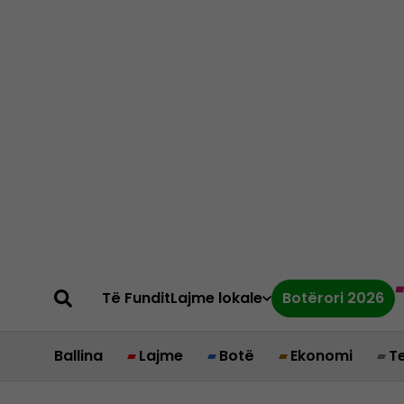
Të Fundit
Lajme lokale
Botërori 2026
Ballina
Lajme
Botë
Ekonomi
T