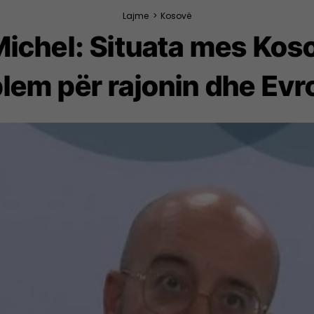
Lajme
>
Kosovë
 Michel: Situata mes Kos
lem për rajonin dhe Ev