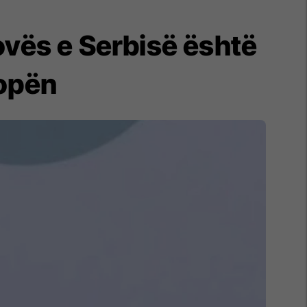
ovës e Serbisë është
ropën