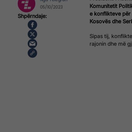
Komunitetit Polit
05/10/2023
e konflikteve për
Kosovës dhe Serb
Sipas tij, konfli
rajonin dhe më gj