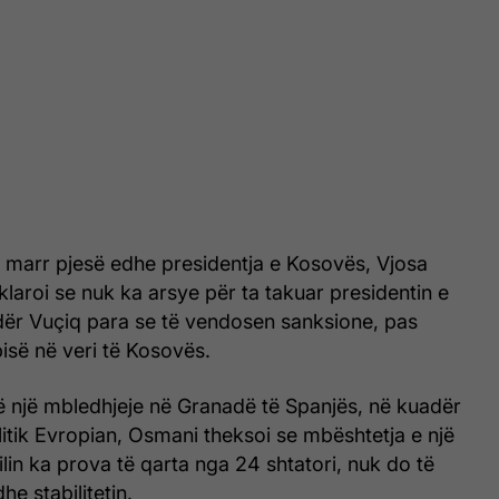
a marr pjesë edhe presidentja e Kosovës, Vjosa
klaroi se nuk ka arsye për ta takuar presidentin e
dër Vuçiq para se të vendosen sanksione, pas
bisë në veri të Kosovës.
ë një mbledhjeje në Granadë të Spanjës, në kuadër
litik Evropian, Osmani theksoi se mbështetja e një
ilin ka prova të qarta nga 24 shtatori, nuk do të
e stabilitetin.