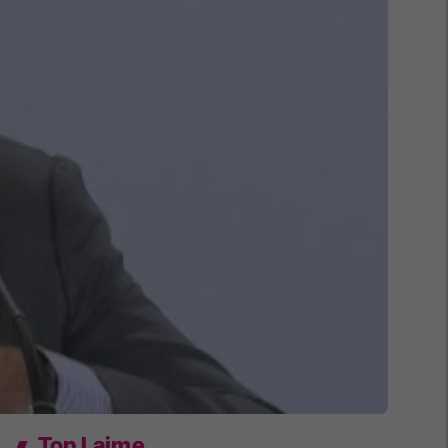
Top Lajme