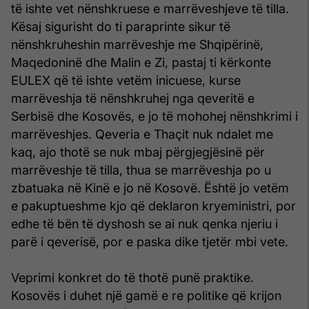
të ishte vet nënshkruese e marrëveshjeve të tilla.
Kësaj sigurisht do ti paraprinte sikur të
nënshkruheshin marrëveshje me Shqipërinë,
Maqedoninë dhe Malin e Zi, pastaj ti kërkonte
EULEX që të ishte vetëm inicuese, kurse
marrëveshja të nënshkruhej nga qeveritë e
Serbisë dhe Kosovës, e jo të mohohej nënshkrimi i
marrëveshjes. Qeveria e Thaçit nuk ndalet me
kaq, ajo thotë se nuk mbaj përgjegjësinë për
marrëveshje të tilla, thua se marrëveshja po u
zbatuaka në Kinë e jo në Kosovë. Është jo vetëm
e pakuptueshme kjo që deklaron kryeministri, por
edhe të bën të dyshosh se ai nuk qenka njeriu i
parë i qeverisë, por e paska dike tjetër mbi vete.
Veprimi konkret do të thotë punë praktike.
Kosovës i duhet një gamë e re politike që krijon