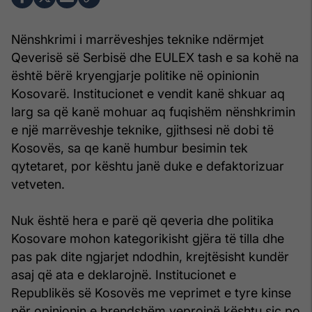
Nënshkrimi i marrëveshjes teknike ndërmjet
Qeverisë së Serbisë dhe EULEX tash e sa kohë na
është bërë kryengjarje politike në opinionin
Kosovarë. Institucionet e vendit kanë shkuar aq
larg sa që kanë mohuar aq fuqishëm nënshkrimin
e një marrëveshje teknike, gjithsesi në dobi të
Kosovës, sa qe kanë humbur besimin tek
qytetaret, por kështu janë duke e defaktorizuar
vetveten.
Nuk është hera e parë që qeveria dhe politika
Kosovare mohon kategorikisht gjëra të tilla dhe
pas pak dite ngjarjet ndodhin, krejtësisht kundër
asaj që ata e deklarojnë. Institucionet e
Republikës së Kosovës me veprimet e tyre kinse
për opinionin e brendshëm veprojnë kështu siç po