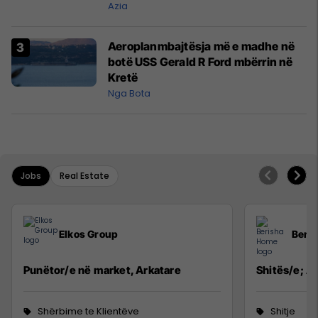
Azia
Aeroplanmbajtësja më e madhe në
botë USS Gerald R Ford mbërrin në
Kretë
Nga Bota
Jobs
Real Estate
Elkos Group
Beri
Punëtor/e në market, Arkatare
Shitës/e; Ag
Shërbime te Klientëve
Shitje