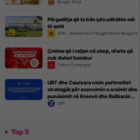
Burger King
Përgaditja që ta bën çdo udhëtim më
të qetë
APR - Asistencë E Përgjithshme Rrugore
Çmime që i ndjen në xhep, oferta që
nuk duhet humbur
Petrol Company
UBT dhe Coursera nisin partneritet
strategjik për avancimin e arsimit dhe
punësimit në Kosovë dhe Ballkanin
Perëndimor
UBT
Top 5