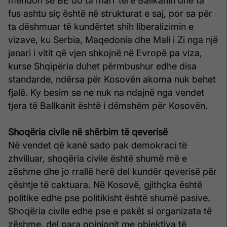
mendon se BE do ta marr terë Ballkanin dhe ta
fus ashtu siç është në strukturat e saj, por sa për
ta dëshmuar të kundërtet shih liberalizimin e
vizave, ku Serbia, Maqedonia dhe Mali i Zi nga një
janari i vitit që vjen shkojnë në Evropë pa viza,
kurse Shqipëria duhet përmbushur edhe disa
standarde, ndërsa për Kosovën akoma nuk behet
fjalë. Ky besim se ne nuk na ndajnë nga vendet
tjera të Ballkanit është i dëmshëm për Kosovën.
Shoqëria civile në shërbim të qeverisë
Në vendet që kanë sado pak demokraci të
zhvilluar, shoqëria civile është shumë më e
zëshme dhe jo rrallë herë del kundër qeverisë për
çështje të caktuara. Në Kosovë, gjithçka është
politike edhe pse politikisht është shumë pasive.
Shoqëria civile edhe pse e pakët si organizata të
zëshme, del para opinionit me objektiva të