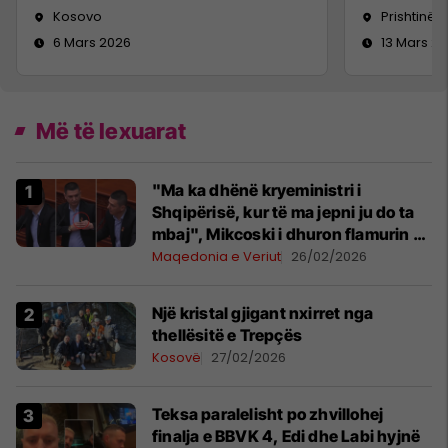
Kosovo
Prishtinë
6 Mars 2026
13 Mars 2
Më të lexuarat
"Ma ka dhënë kryeministri i
Shqipërisë, kur të ma jepni ju do ta
mbaj", Mikcoski i dhuron flamurin e
Maqedonisë deputetit Riad Shaqiri
Maqedonia e Veriut
26/02/2026
Një kristal gjigant nxirret nga
thellësitë e Trepçës
Kosovë
27/02/2026
Teksa paralelisht po zhvillohej
finalja e BBVK 4, Edi dhe Labi hyjnë