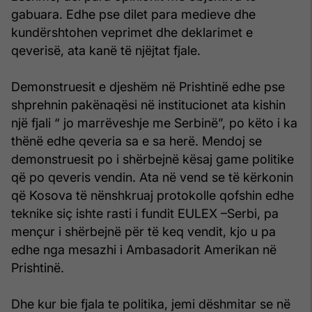
gabuara. Edhe pse dilet para medieve dhe
kundërshtohen veprimet dhe deklarimet e
qeverisë, ata kanë të njëjtat fjale.
Demonstruesit e djeshëm në Prishtinë edhe pse
shprehnin pakënaqësi në institucionet ata kishin
një fjali “ jo marrëveshje me Serbinë”, po këto i ka
thënë edhe qeveria sa e sa herë. Mendoj se
demonstruesit po i shërbejnë kësaj game politike
që po qeveris vendin. Ata në vend se të kërkonin
që Kosova të nënshkruaj protokolle qofshin edhe
teknike siç ishte rasti i fundit EULEX –Serbi, pa
mençur i shërbejnë për të keq vendit, kjo u pa
edhe nga mesazhi i Ambasadorit Amerikan në
Prishtinë.
Dhe kur bie fjala te politika, jemi dëshmitar se në