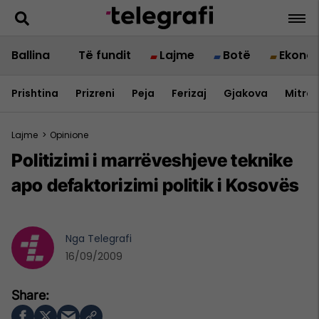
Ballina
Të fundit
Lajme
Botë
Ekono
Prishtina
Prizreni
Peja
Ferizaj
Gjakova
Mitrov
Lajme
>
Opinione
Politizimi i marrëveshjeve teknike
apo defaktorizimi politik i Kosovës
Nga
Telegrafi
16/09/2009