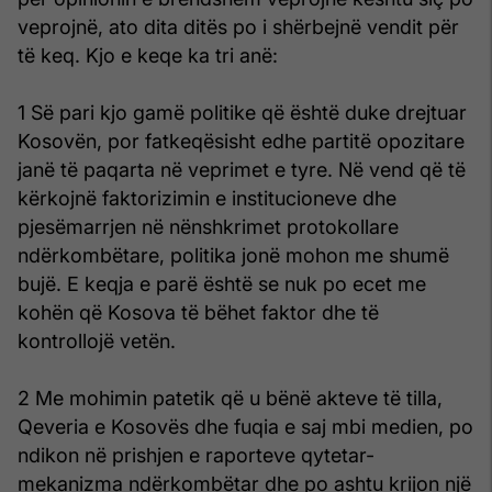
veprojnë, ato dita ditës po i shërbejnë vendit për
të keq. Kjo e keqe ka tri anë:
1 Së pari kjo gamë politike që është duke drejtuar
Kosovën, por fatkeqësisht edhe partitë opozitare
janë të paqarta në veprimet e tyre. Në vend që të
kërkojnë faktorizimin e institucioneve dhe
pjesëmarrjen në nënshkrimet protokollare
ndërkombëtare, politika jonë mohon me shumë
bujë. E keqja e parë është se nuk po ecet me
kohën që Kosova të bëhet faktor dhe të
kontrollojë vetën.
2 Me mohimin patetik që u bënë akteve të tilla,
Qeveria e Kosovës dhe fuqia e saj mbi medien, po
ndikon në prishjen e raporteve qytetar-
mekanizma ndërkombëtar dhe po ashtu krijon një