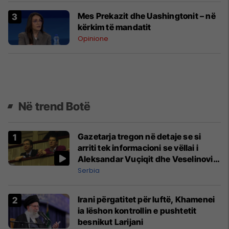
Mes Prekazit dhe Uashingtonit – në
kërkim të mandatit
Opinione
Në trend Botë
Gazetarja tregon në detaje se si
arriti tek informacioni se vëllai i
Aleksandar Vuçiqit dhe Veselinoviq
u bënë miliarderë
Serbia
Irani përgatitet për luftë, Khamenei
ia lëshon kontrollin e pushtetit
besnikut Larijani