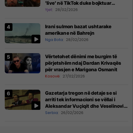
'live' në TikTok duke bojktuar
mbrëmjen finale
Yjet
28/02/2026
Irani sulmon bazat ushtarake
amerikane në Bahrejn
Nga Bota
28/02/2026
Vërtetohet dënimi me burgim të
përjetshëm ndaj Dardan Krivaqës
për vrasjen e Marigona Osmanit
Kosovë
27/02/2026
Gazetarja tregon në detaje se si
arriti tek informacioni se vëllai i
Aleksandar Vuçiqit dhe Veselinoviq
u bënë miliarderë
Serbia
26/02/2026