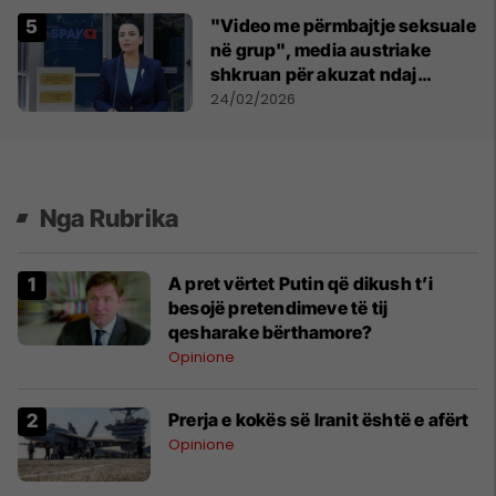
"Video me përmbajtje seksuale
në grup", media austriake
shkruan për akuzat ndaj
Belinda Ballukut
24/02/2026
Nga Rubrika
A pret vërtet Putin që dikush t’i
besojë pretendimeve të tij
qesharake bërthamore?
Opinione
Prerja e kokës së Iranit është e afërt
Opinione