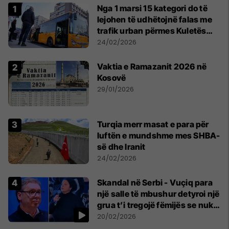
Nga 1 marsi 15 kategori do të
lejohen të udhëtojnë falas me
trafik urban përmes Kuletës
Digjitale
24/02/2026
Vaktia e Ramazanit 2026 në
Kosovë
29/01/2026
Turqia merr masat e para për
luftën e mundshme mes SHBA-
së dhe Iranit
24/02/2026
Skandal në Serbi - Vuçiq para
një salle të mbushur detyroi një
grua t’i tregojë fëmijës se nuk
është nëna e tij
20/02/2026