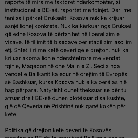
raporte të mira me faktorët ndërkombëtar, si
institucionet e BE-së, raportet me fqinjet. Deri me
tani sa i përket Brukselit, Kosova nuk ka krijuar
asnjë lidhej konkrete. Nuk ka kërkuar nga Brukseli
që edhe Kosova të përfshihet në liberalizim e
vizave, të fillimit të bisedave për stabilizim ascijim
etj. Shteti i ri me ketë qeveri që e drejton, nuk ka
krijuar akoma lidhje ndershtetrore me vendet
fqinje, Maqedoninë dhe Malin e Zi. Secila nga
vendet e Ballkanit ka ecur në drejtim të Evropës
së Bashkuar, kurse Kosova nuk e ka bërë as një
hap përpara. Natyrisht duhet theksuar se për tu
afruar drejt BE-së duhen plotësuar disa kushte,
gjë që Qeveria në Prishtinë nuk qanë kokën për
ketë.
Politika që drejton ketë qeveri të Kosovës,