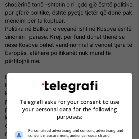
shoqërinë tonë –shtetin e ri, çdo gjë është politike,
por çfarë politike, është pyetje tjetër që donë pak
mendim për ta kuptuar.
Politika në Ballkan e veçanërisht në Kosova është
sinonim i parasë. Krejt për fund duhet thënë se
nëse Kosova bëhet vend normal si vendet tjera të
Evropës, atëherë politikanët nuk mund të
përfitojnë më.
Haptazi, nënshkrimi i marrëveshjes teknike për ta
luftuar krimin e organizuar në veri, nga politika
kosovare është shfrytëzuar dyfish: në njërën anë
politikanët me kundërshtim kanë treguar
Telegrafi asks for your consent to use
your personal data for the following
patriotizëm para popullit, kurse nga ana tjetër
purposes:
kanë dashur ta lëna ashtu sepse nga ai krim
ekonomik zyrtaret me të lartë qeveritar kanë
Personalised advertising and content, advertising and
marr riskun e tyre jo të vogël.
content measurement, audience research and