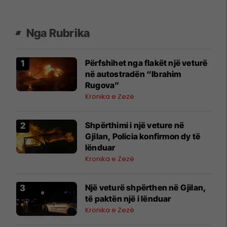
Nga Rubrika
Përfshihet nga flakët një veturë
në autostradën “Ibrahim
Rugova”
Kronika e Zezë
Shpërthimi i një veture në
Gjilan, Policia konfirmon dy të
lënduar
Kronika e Zezë
Një veturë shpërthen në Gjilan,
të paktën një i lënduar
Kronika e Zezë