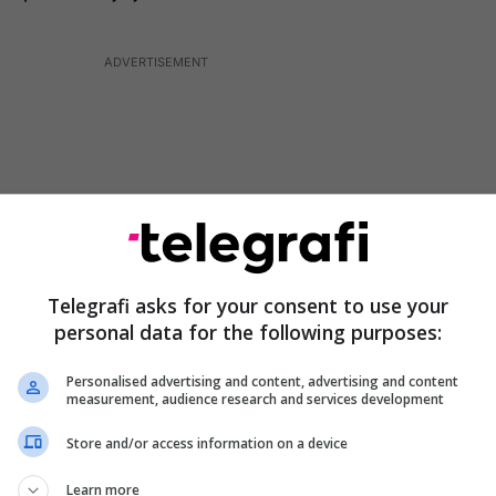
Telegrafi asks for your consent to use your
personal data for the following purposes:
Personalised advertising and content, advertising and content
measurement, audience research and services development
zëdhënësi i Policisë së Kosovës, Daut Hoxha tregon
Store and/or access information on a device
të njëjtit iu është tërhequr vërejtja disa herë, por
hrat e zyrtarëve policor,
Learn more