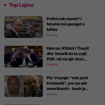
Top Lajme
Putini nuk mund t’i
fshehë më pasojat e
luftës
Evropa
Hamza: Kthimi i Thaçit
dhe Veselit do ta çojë
PDK-në në një nivel
tjetër
Politikë
Për Vuçiqin “nuk janë
kriminelë”, por po për
amerikanët - kush janë
“kumbarët” Radoiçiq
Serbia
dhe Veselinoviq