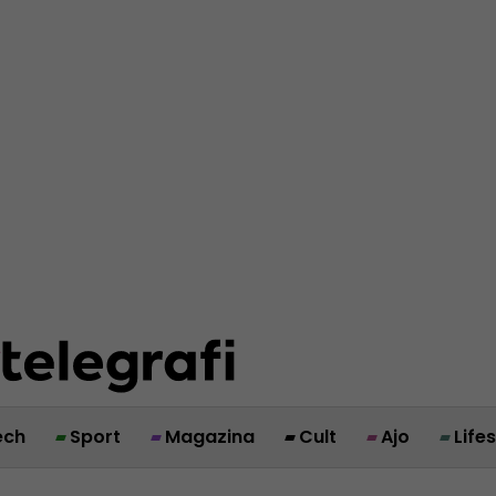
ech
Sport
Magazina
Cult
Ajo
Life