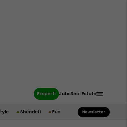
Eksperti
Jobs
Real Estate
style
Shëndeti
Fun
Newsletter