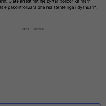
rin. Gjatë arrestimit një zyrtar policor ka marr
jet e pakontrolluara dhe rezistente nga i dyshuari”,