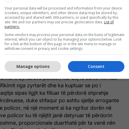
Your personal data will be processed and information from your device
etarit i është kërkuar dokumenti i identifikimit nga
(cookies, unique identifiers, and other device data) may be stored by,
accessed by and shared with 369 partners, or used specifically by this
ptuar se po i shënohet fletëparaqitje sipas Ligjit
site. We and our partners may use precise geolocation data.
List of
VID-19 dhe ka filluar të përdorë shprehje dhe
partners.
 e kërcënuese.
Some vendors may process your personal data on the basis of legitimate
interest, which you can object to by managing your options below. Look
for a link at the bottom of this page or in the site menu to manage or
 njësia policore gjatë realizimit të detyrave dhe
withdraw consent in privacy and cookie settings.
ore, konkretisht gjatë patrullimit në sheshin ‘Nënë
ë personin e dyshuar me inicialet (B. S., 1988), i cili
Manage options
Consent
 Të njëjtit iu është tërhequr vërejtja disa herë, por
rdhrat e zyrtareve policor, kur atij iu është kërkuar
ifikimit nga zyrtarët dhe ka kuptuar se po i
qitje sipas ligjit ka filluar të përdorë shprehje
rcënuese, duke shfaqur po ashtu sjellje arrogante
e policor, në një moment ai ka ngritur dorën në
ve policor ku të njëjtit janë detyruar të përdorin
shme, proporcionale duarthatë për ta venë nën