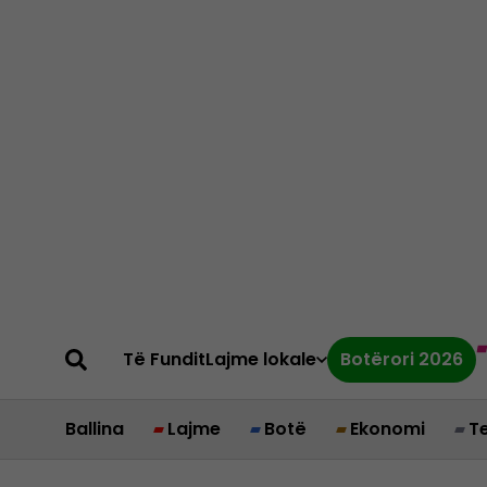
Të Fundit
Lajme lokale
Botërori 2026
Ballina
Lajme
Botë
Ekonomi
T