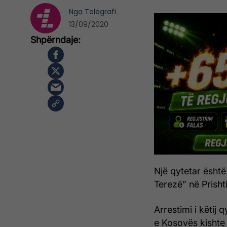
Nga
Telegrafi
13/09/2020
Një qytetar ësht
Terezë” në Prisht
Arrestimi i këtij 
e Kosovës kishte 