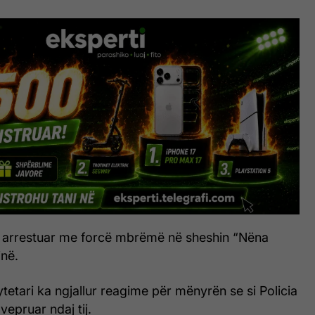
ë arrestuar me forcë mbrëmë në sheshin “Nëna
inë.
qytetari ka ngjallur reagime për mënyrën se si Policia
vepruar ndaj tij.