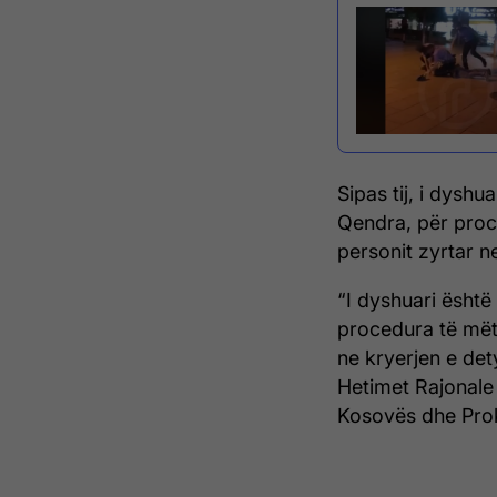
Sipas tij, i dysh
Qendra, për proc
personit zyrtar n
“I dyshuari është
procedura të mëte
ne kryerjen e det
Hetimet Rajonale 
Kosovës dhe Proku