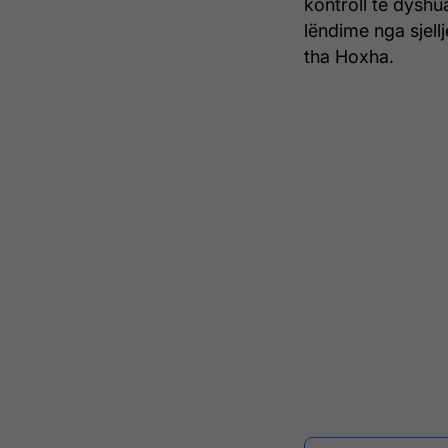
kontroll të dyshua
lëndime nga sjell
tha Hoxha.