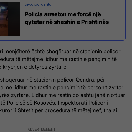
Policia arreston me forcë një
qytetar në sheshin e Prishtinës
uari menjëherë është shoqëruar në stacionin policor
edura të mëtejme lidhur me rastin e pengimin të
e kryerjen e detyrës zyrtare.
 shoqëruar në stacionin policor Qendra, për
jme lidhur me rastin e pengimin të personit zyrtar
yrës zyrtare. Lidhur me rastin po ashtu janë njoftuar
të Policisë së Kosovës, Inspektorati Policor i
rori i Shtetit për procedura të mëtejme”, tha ai.