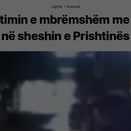
Lajme
>
Kosovë
stimin e mbrëmshëm me f
në sheshin e Prishtinës