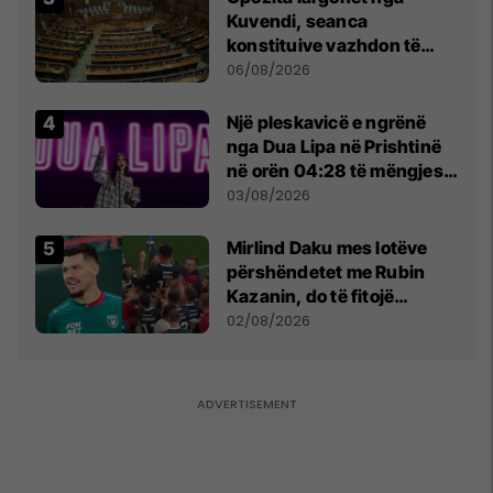
Kuvendi, seanca
konstituive vazhdon të
shtunën në orën 11:00
06/08/2026
Një pleskavicë e ngrënë
nga Dua Lipa në Prishtinë
në orën 04:28 të mëngjesit
- dhe bota digjitale serbe
03/08/2026
shpall gjendjen e luftës
Mirlind Daku mes lotëve
përshëndetet me Rubin
Kazanin, do të fitojë
miliona te Spartak Moska
02/08/2026