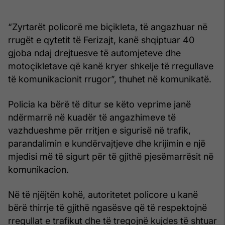
“Zyrtarët policorë me biçikleta, të angazhuar në
rrugët e qytetit të Ferizajt, kanë shqiptuar 40
gjoba ndaj drejtuesve të automjeteve dhe
motoçikletave që kanë kryer shkelje të rregullave
të komunikacionit rrugor”, thuhet në komunikatë.
Policia ka bërë të ditur se këto veprime janë
ndërmarrë në kuadër të angazhimeve të
vazhdueshme për rritjen e sigurisë në trafik,
parandalimin e kundërvajtjeve dhe krijimin e një
mjedisi më të sigurt për të gjithë pjesëmarrësit në
komunikacion.
Në të njëjtën kohë, autoritetet policore u kanë
bërë thirrje të gjithë ngasësve që të respektojnë
rregullat e trafikut dhe të tregojnë kujdes të shtuar