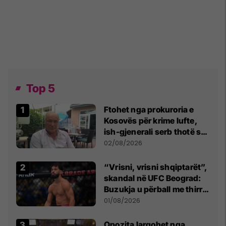
Top 5
Ftohet nga prokuroria e
Kosovës për krime lufte,
ish-gjenerali serb thotë se
dikush e tradhtoi në
02/08/2026
Beograd
“Vrisni, vrisni shqiptarët”,
skandal në UFC Beograd:
Buzukja u përball me thirrje
anti-shqiptare nga
01/08/2026
tribunat
Opozita largohet nga