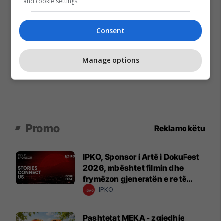
and cookie settings.
Consent
Manage options
Promo
Reklamo këtu
IPKO, Sponsor i Artë i DokuFest
2026, mbështet filmin dhe
frymëzon gjeneratën e re të
krijuesve
IPKO
Pashtetat MEKA - zgjedhje