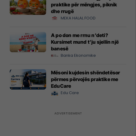
praktike për mëngjes, piknik
dhe rrugë
MEKA HALAL FOOD
A po don me rrnu n’deti?
Kursimet mund t’ju sjellin një
banesë
Banka Ekonomike
Mësoni kujdesin shëndetësor
përmes përvojës praktike me
EduCare
Edu Care