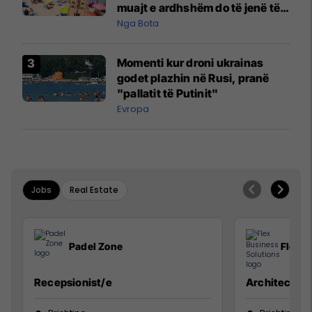
muajt e ardhshëm do të jenë të
pazakontë
Nga Bota
Momenti kur droni ukrainas
godet plazhin në Rusi, pranë
"pallatit të Putinit"
Evropa
Jobs
Real Estate
Padel Zone
Flex B
Recepsionist/e
Architect