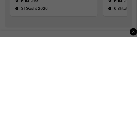
Prishtine
Prishtinë
31 Gusht 2026
6 Shtator 2
×