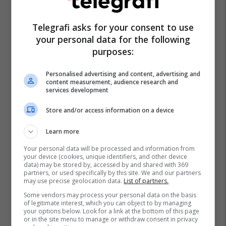
Ferizaj Lokale
Ferizaj
Policia E Kosovës
Telegrafi asks for your consent to use
your personal data for the following
purposes:
Personalised advertising and content, advertising and
content measurement, audience research and
services development
Store and/or access information on a device
Learn more
Your personal data will be processed and information from
your device (cookies, unique identifiers, and other device
data) may be stored by, accessed by and shared with 369
partners, or used specifically by this site. We and our partners
may use precise geolocation data.
List of partners.
Some vendors may process your personal data on the basis
of legitimate interest, which you can object to by managing
your options below. Look for a link at the bottom of this page
or in the site menu to manage or withdraw consent in privacy