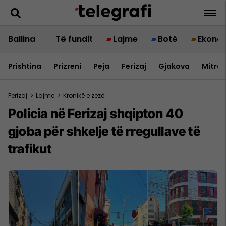
Ballina
Të fundit
Lajme
Botë
Ekono
Prishtina
Prizreni
Peja
Ferizaj
Gjakova
Mitrov
Ferizaj
>
Lajme
>
Kronikë e zezë
Policia në Ferizaj shqipton 40
gjoba për shkelje të rregullave të
trafikut