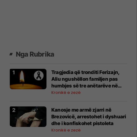
Nga Rubrika
Tragjedia që tronditi Ferizajn,
Aliu ngushëllon familjen pas
humbjes së tre anëtarëve në
aksident
Kronikë e zezë
Kanosje me armë zjarri në
Brezovicë, arrestohet i dyshuari
dhe i konfiskohet pistoleta
Kronikë e zezë