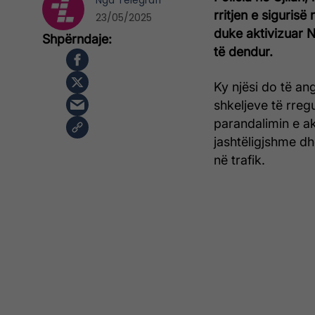
Nga
Telegrafi
rritjen e sigurisë
23/05/2025
duke aktivizuar N
të dendur.
Ky njësi do të an
shkeljeve të rreg
parandalimin e ak
jashtëligjshme dh
në trafik.