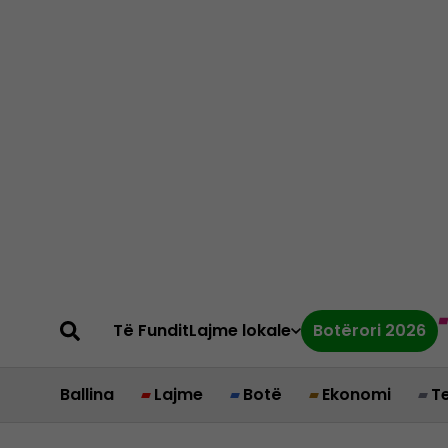
Të Fundit
Lajme lokale
Botërori 2026
Ballina
Lajme
Botë
Ekonomi
T