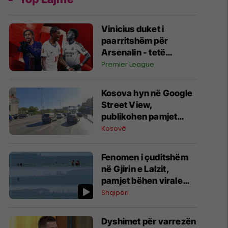
Vinicius duket i
paarritshëm për
Arsenalin - tetë
alternativa si
Premier League
kandidatë kryesorë
për krahun e majtë te
Kosova hyn në Google
Topçinjtë
Street View,
publikohen pamjet
360-gradëshe
Kosovë
Fenomen i çuditshëm
në Gjirin e Lalzit,
pamjet bëhen virale
(Video)
Shqipëri
Dyshimet për varrezën