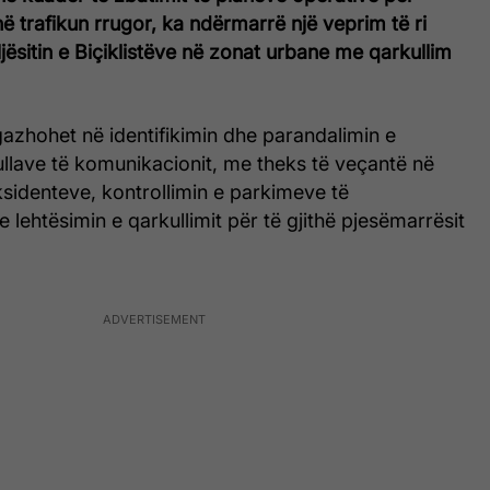
 në trafikun rrugor, ka ndërmarrë një veprim të ri
jësitin e Biçiklistëve në zonat urbane me qarkullim
gazhohet në identifikimin dhe parandalimin e
ullave të komunikacionit, me theks të veçantë në
sidenteve, kontrollimin e parkimeve të
e lehtësimin e qarkullimit për të gjithë pjesëmarrësit