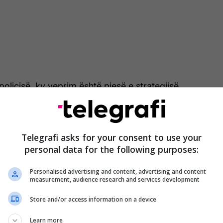
 policisë, ky veprim është pjesë e strategjisë
rritjen e prezencës policore në terren dhe
urisë dhe disiplinës në trafik, veçanërisht gjatë
ur qytetet përballen me fluks të shtuar të lëvizjes.
Telegrafi asks for your consent to use your
personal data for the following purposes:
Policia Rajonale e Gjilanit ka ndërmarrë një sërë
anë rezultuar me shqiptimin e 1,763 gjobave për
Personalised advertising and content, advertising and content
afik. Janë hetuar gjithsej 26 aksidente trafiku, prej
measurement, audience research and services development
ëme materiale dhe 11 me të lënduar.
Store and/or access information on a device
shqiptuar 69 gjoba dhe 14 motoçikleta janë
Learn more