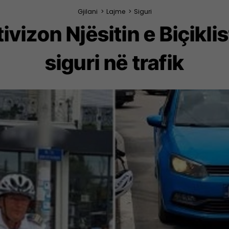
Gjilani
>
Lajme
>
Siguri
ktivizon Njësitin e Biçi
siguri në trafik