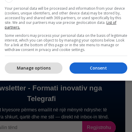
arkullimi për shkak të parregullsive të ndryshme.
Your personal data will be processed and information from your device
(cookies, unique identifiers, and other device data) may be stored by,
 të gjithë qytetarët që të respektojnë rregullat e
accessed by and shared with 369 partners, or used specifically by this
site. We and our partners may use precise geolocation data.
List of
e të tregojnë kujdes të shtuar në rrugë, në
partners.
isë së përbashkët.
/Telegrafi/
Some vendors may process your personal data on the basis of legitimate
interest, which you can object to by managing your options below. Look
for a link at the bottom of this page or in the site menu to manage or
withdraw consent in privacy and cookie settings.
Manage options
Consent