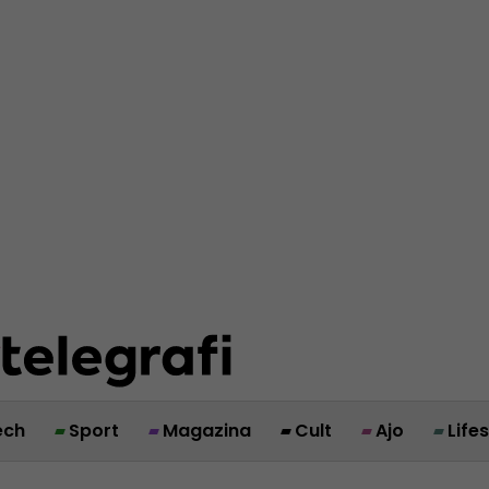
ech
Sport
Magazina
Cult
Ajo
Life