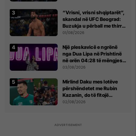
“Vrisni, vrisni shqiptarët”,
skandal në UFC Beograd:
Buzukja u përball me thirrje
anti-shqiptare nga
01/08/2026
tribunat
Një pleskavicë e ngrënë
nga Dua Lipa në Prishtinë
në orën 04:28 të mëngjesit
- dhe bota digjitale serbe
03/08/2026
shpall gjendjen e luftës
Mirlind Daku mes lotëve
përshëndetet me Rubin
Kazanin, do të fitojë
miliona te Spartak Moska
02/08/2026