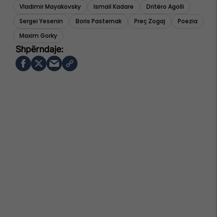
Vladimir Mayakovsky
Ismail Kadare
Dritëro Agolli
Sergei Yesenin
Boris Pasternak
Preç Zogaj
Poezia
Maxim Gorky