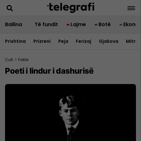
Ballina
Të fundit
Lajme
Botë
Ekono
Prishtina
Prizreni
Peja
Ferizaj
Gjakova
Mitrov
Cult
>
Fakte
Poeti i lindur i dashurisë