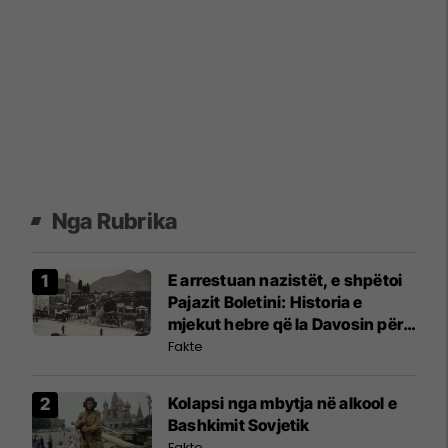
Nga Rubrika
E arrestuan nazistët, e shpëtoi
Pajazit Boletini: Historia e
mjekut hebre që la Davosin për
Shqipërinë
Fakte
Kolapsi nga mbytja në alkool e
Bashkimit Sovjetik
Fakte