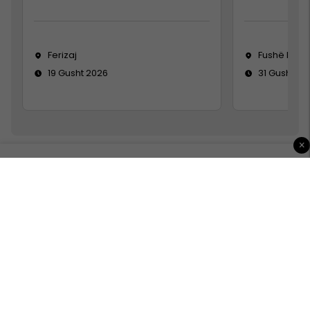
Ferizaj
Fushë Koso
19 Gusht 2026
31 Gusht 20
×