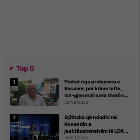
Top 5
Ftohet nga prokuroria e
Kosovës për krime lufte,
ish-gjenerali serb thotë se
dikush e tradhtoi në
02/08/2026
Beograd
Gjithçka që ndodhi në
Kuvendin e
jashtëzakonshëm të LDK-
së
30/07/2026