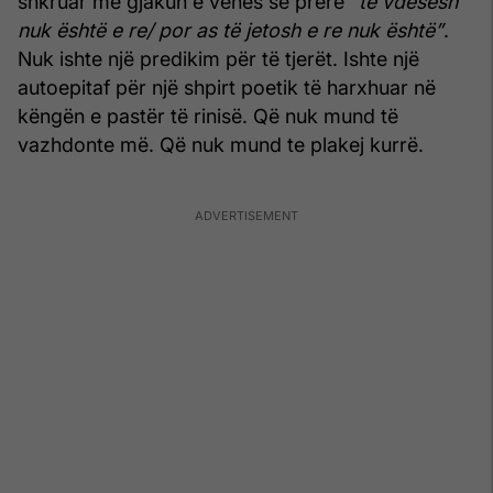
shkruar me gjakun e venës së prerë
“të vdesësh
nuk është e re/ por as të jetosh e re nuk është”
.
Nuk ishte një predikim për të tjerët. Ishte një
autoepitaf për një shpirt poetik të harxhuar në
këngën e pastër të rinisë. Që nuk mund të
vazhdonte më. Që nuk mund te plakej kurrë.