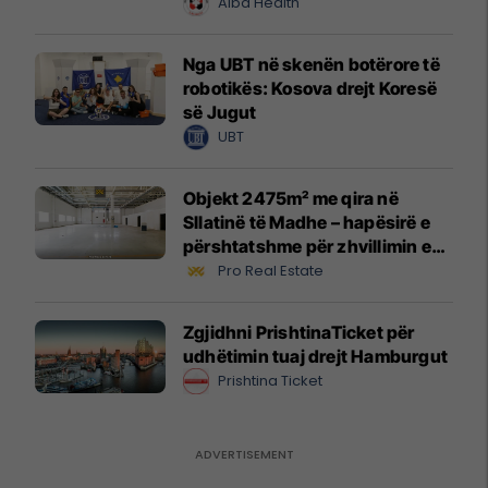
Alba Health
Nga UBT në skenën botërore të
robotikës: Kosova drejt Koresë
së Jugut
UBT
Objekt 2475m² me qira në
Sllatinë të Madhe – hapësirë e
përshtatshme për zhvillimin e
biznesit #16068
Pro Real Estate
Zgjidhni PrishtinaTicket për
udhëtimin tuaj drejt Hamburgut
Prishtina Ticket