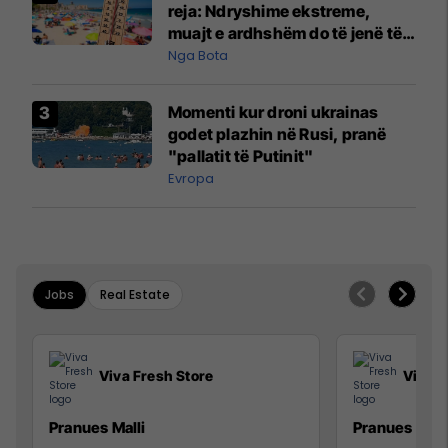
reja: Ndryshime ekstreme,
muajt e ardhshëm do të jenë të
pazakontë
Nga Bota
Momenti kur droni ukrainas
godet plazhin në Rusi, pranë
"pallatit të Putinit"
Evropa
Jobs
Real Estate
Viva Fresh Store
Viva F
Pranues Malli
Pranues mall