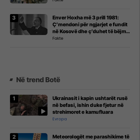
Enver Hoxha më 3 prill 1981:
Ç’mendoni për ngjarjet e fundit
në Kosovë dhe ç’duhet të bëjmë
ne?
Fakte
Në trend Botë
Ukrainasit i kapin ushtarët rusë
në befasi, ishin duke fjetur në
strehimoret e kamufluara
Evropa
Meteorologët me parashikime të