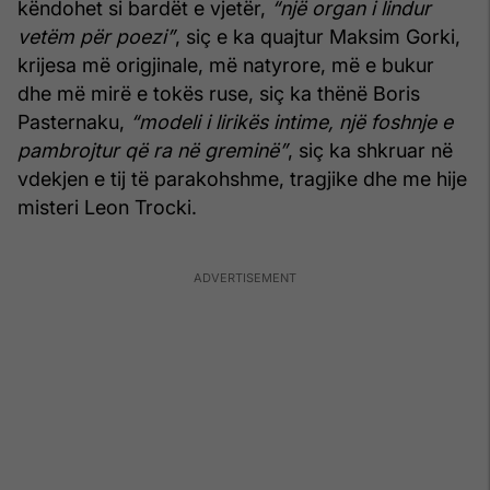
këndohet si bardët e vjetër,
“një organ i lindur
vetëm për poezi”
, siç e ka quajtur Maksim Gorki,
krijesa më origjinale, më natyrore, më e bukur
dhe më mirë e tokës ruse, siç ka thënë Boris
Pasternaku,
“modeli i lirikës intime, një foshnje e
pambrojtur që ra në greminë”
, siç ka shkruar në
vdekjen e tij të parakohshme, tragjike dhe me hije
misteri Leon Trocki.