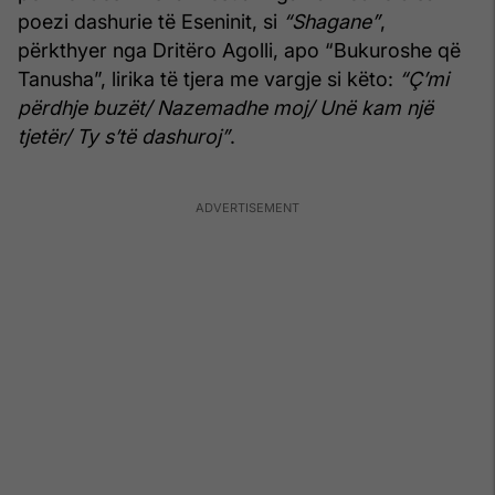
poezi dashurie të Eseninit, si
“Shagane”
,
përkthyer nga Dritëro Agolli, apo “Bukuroshe që
Tanusha”, lirika të tjera me vargje si këto:
“Ç’mi
përdhje buzët/ Nazemadhe moj/ Unë kam një
tjetër/ Ty s’të dashuroj”
.