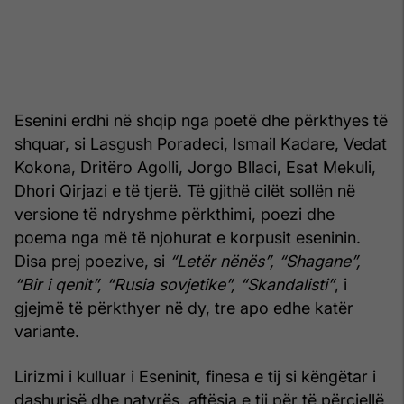
Esenini erdhi në shqip nga poetë dhe përkthyes të
shquar, si Lasgush Poradeci, Ismail Kadare, Vedat
Kokona, Dritëro Agolli, Jorgo Bllaci, Esat Mekuli,
Dhori Qirjazi e të tjerë. Të gjithë cilët sollën në
versione të ndryshme përkthimi, poezi dhe
poema nga më të njohurat e korpusit eseninin.
Disa prej poezive, si
“Letër nënës”, “Shagane”,
“Bir i qenit”, “Rusia sovjetike”, “Skandalisti”
, i
gjejmë të përkthyer në dy, tre apo edhe katër
variante.
Lirizmi i kulluar i Eseninit, finesa e tij si këngëtar i
dashurisë dhe natyrës, aftësia e tij për të përcjellë