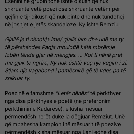
Esenini në grupin tonë ishte dikush që nuk
shkruante vetë poezi ose shkruante vetëm për
qejfin e tij; dikush që nuk pinte dhe nuk tundohej
në joshjet e jetës skandaloze. Ky ishte Remziu.
Gjallë je ti nënokja ime/
gjallë jam dhe unë me ty
të përshëndes
Paqja mbuloftë këtë mbrëmje
Izbën tënde gjer në mëngjes.
…
Kot ti nënë pret
me gjak të ngrirë,
Ky nuk është veç një vegim i zi.
S’jam një vagabond i pamëshirë
që të vdes pa të
shikuar ty.
Poezinë e famshme
“Letër nënës”
të përkthyer
nga disa përkthyes e poetë (ne preferonim
përkthimin e Kadaresë), e kisha mësuar
përmendësh herët duke ia dëgjuar Remziut. Unë
që mbahesha kampion i të mësuarit të poezive
përmendësh kisha mësuar nga Lani edhe disa