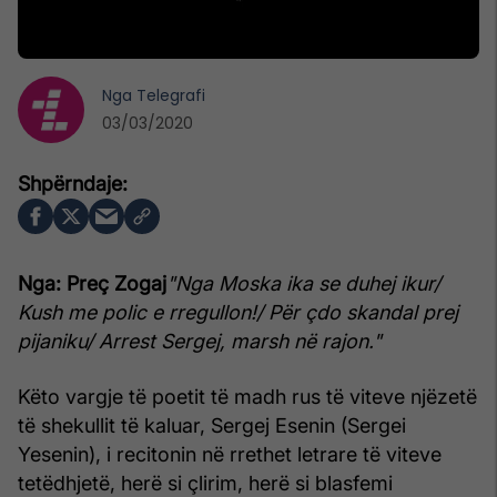
Nga
Telegrafi
03/03/2020
Nga: Preç Zogaj
"Nga Moska ika se duhej ikur/
Kush me polic e rregullon!/ Për çdo skandal prej
pijaniku/ Arrest Sergej, marsh në rajon."
Këto vargje të poetit të madh rus të viteve njëzetë
të shekullit të kaluar, Sergej Esenin (Sergei
Yesenin), i recitonin në rrethet letrare të viteve
tetëdhjetë, herë si çlirim, herë si blasfemi