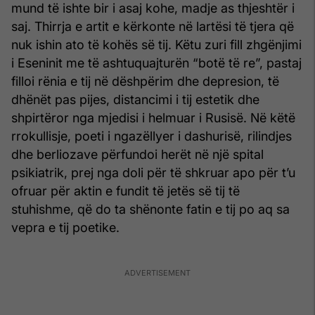
mund të ishte bir i asaj kohe, madje as thjeshtër i
saj. Thirrja e artit e kërkonte në lartësi të tjera që
nuk ishin ato të kohës së tij. Këtu zuri fill zhgënjimi
i Eseninit me të ashtuquajturën “botë të re”, pastaj
filloi rënia e tij në dëshpërim dhe depresion, të
dhënët pas pijes, distancimi i tij estetik dhe
shpirtëror nga mjedisi i helmuar i Rusisë. Në këtë
rrokullisje, poeti i ngazëllyer i dashurisë, rilindjes
dhe berliozave përfundoi herët në një spital
psikiatrik, prej nga doli për të shkruar apo për t’u
ofruar për aktin e fundit të jetës së tij të
stuhishme, që do ta shënonte fatin e tij po aq sa
vepra e tij poetike.