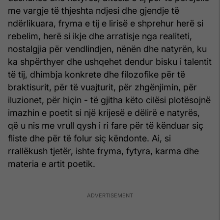
me vargje të thjeshta ndjesi dhe gjendje të
ndërlikuara, fryma e tij e lirisë e shprehur herë si
rebelim, herë si ikje dhe arratisje nga realiteti,
nostalgjia për vendlindjen, nënën dhe natyrën, ku
ka shpërthyer dhe ushqehet dendur bisku i talentit
të tij, dhimbja konkrete dhe filozofike për të
braktisurit, për të vuajturit, për zhgënjimin, për
iluzionet, për hiçin - të gjitha këto cilësi plotësojnë
imazhin e poetit si një krijesë e dëlirë e natyrës,
që u nis me vrull qysh i ri fare për të kënduar siç
fliste dhe për të folur siç këndonte. Ai, si
rrallëkush tjetër, ishte fryma, fytyra, karma dhe
materia e artit poetik.