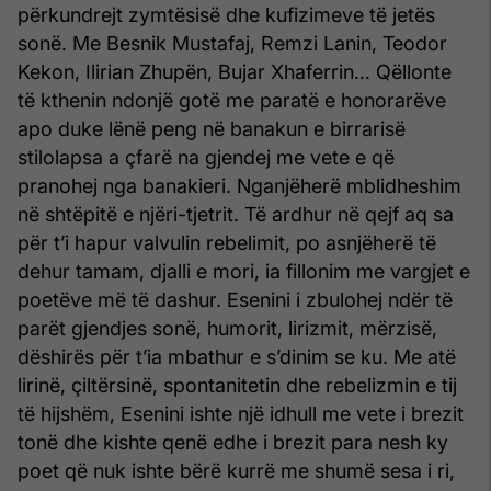
përkundrejt zymtësisë dhe kufizimeve të jetës
sonë. Me Besnik Mustafaj, Remzi Lanin, Teodor
Kekon, Ilirian Zhupën, Bujar Xhaferrin… Qëllonte
të kthenin ndonjë gotë me paratë e honorarëve
apo duke lënë peng në banakun e birrarisë
stilolapsa a çfarë na gjendej me vete e që
pranohej nga banakieri. Nganjëherë mblidheshim
në shtëpitë e njëri-tjetrit. Të ardhur në qejf aq sa
për t’i hapur valvulin rebelimit, po asnjëherë të
dehur tamam, djalli e mori, ia fillonim me vargjet e
poetëve më të dashur. Esenini i zbulohej ndër të
parët gjendjes sonë, humorit, lirizmit, mërzisë,
dëshirës për t’ia mbathur e s’dinim se ku. Me atë
lirinë, çiltërsinë, spontanitetin dhe rebelizmin e tij
të hijshëm, Esenini ishte një idhull me vete i brezit
tonë dhe kishte qenë edhe i brezit para nesh ky
poet që nuk ishte bërë kurrë me shumë sesa i ri,