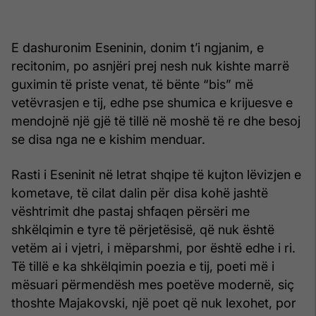
E dashuronim Eseninin, donim t’i ngjanim, e
recitonim, po asnjëri prej nesh nuk kishte marrë
guximin të priste venat, të bënte “bis” më
vetëvrasjen e tij, edhe pse shumica e krijuesve e
mendojnë një gjë të tillë në moshë të re dhe besoj
se disa nga ne e kishim menduar.
Rasti i Eseninit në letrat shqipe të kujton lëvizjen e
kometave, të cilat dalin për disa kohë jashtë
vështrimit dhe pastaj shfaqen përsëri me
shkëlqimin e tyre të përjetësisë, që nuk është
vetëm ai i vjetri, i mëparshmi, por është edhe i ri.
Të tillë e ka shkëlqimin poezia e tij, poeti më i
mësuari përmendësh mes poetëve modernë, siç
thoshte Majakovski, një poet që nuk lexohet, por