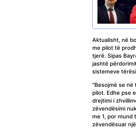
Aktualisht, në b
me pilot të prod
tjerë. Sipas Bayr
jashtë përdorimit
sistemeve tërës
“Besojmë se në t
pilot. Edhe pse
drejtimi i zhvilli
zëvendësimi nuk
me 1, por mund t
zëvendësuar një 