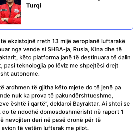
Turqi
otë ekzistojnë rreth 13 mijë aeroplanë luftarakë
huar nga vende si SHBA-ja, Rusia, Kina dhe të
aktarit, këto platforma janë të destinuara të dalin
, pasi teknologjia po lëviz me shpejtësi drejt
isht autonome.
ë ardhmen të gjitha këto mjete do të jenë pa
 ende nuk ka prova të pakundërshtueshme,
meve është i qartë”, deklaroi Bayraktar. Ai shtoi se
 do të ndodhë domosdoshmërisht në raport 1
ë nevojiten deri në pesë dronë për të
avion të vetëm luftarak me pilot.