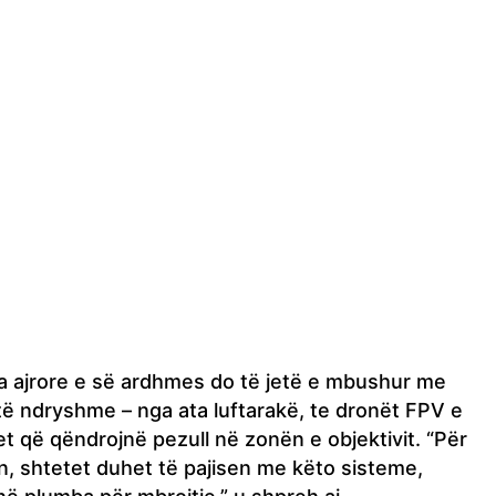
ira ajrore e së ardhmes do të jetë e mbushur me
 të ndryshme – nga ata luftarakë, te dronët FPV e
et që qëndrojnë pezull në zonën e objektivit. “Për
n, shtetet duhet të pajisen me këto sisteme,