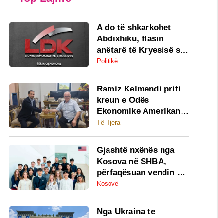
​A do të shkarkohet
Abdixhiku, flasin
anëtarë të Kryesisë së
LDK-së
Politikë
Ramiz Kelmendi priti
kreun e Odës
Ekonomike Amerikane,
u nderua me
Të Tjera
mirënjohje për 22 vjet
bashkëpunim
Gjashtë nxënës nga
Kosova në SHBA,
përfaqësuan vendin në
programin prestigjioz
Kosovë
ODYLP-EAGLE 2026 të
Departamentit të
Nga Ukraina te
Shtetit