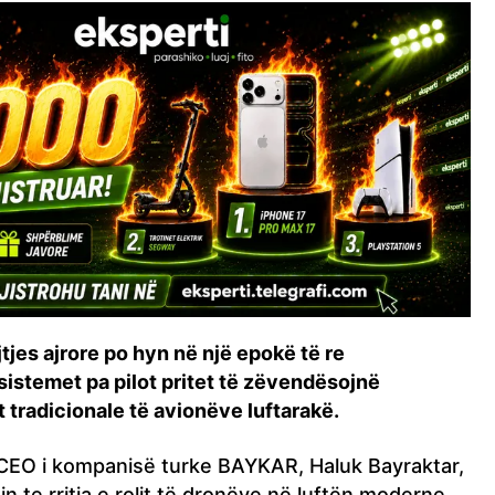
tjes ajrore po hyn në një epokë të re
 sistemet pa pilot pritet të zëvendësojnë
t tradicionale të avionëve luftarakë.
 CEO i kompanisë turke BAYKAR, Haluk Bayraktar,
n te rritja e rolit të dronëve në luftën moderne.