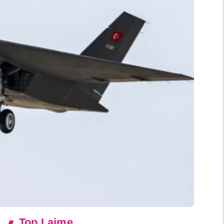
Top Lajme