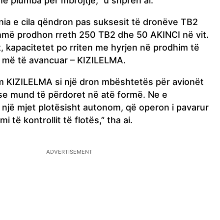
në plumba për mbrojtje,” u shpreh ai.
a e cila qëndron pas suksesit të dronëve TB2
hmë prodhon rreth 250 TB2 dhe 50 AKINCI në vit.
t, kapacitetet po rriten me hyrjen në prodhim të
 më të avancuar – KIZILELMA.
m KIZILELMA si një dron mbështetës për avionët
se mund të përdoret në atë formë. Ne e
një mjet plotësisht autonom, që operon i pavarur
 të kontrollit të flotës,” tha ai.