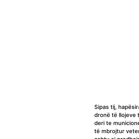
Sipas tij, hapës
dronë të llojeve
deri te municion
të mbrojtur vete