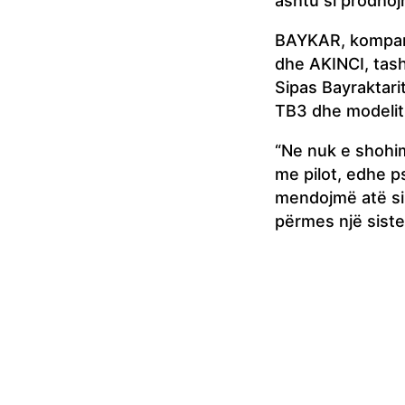
ashtu si prodhoj
BAYKAR, kompani
dhe AKINCI, tas
Sipas Bayraktari
TB3 dhe modelit
“Ne nuk e shohi
me pilot, edhe p
mendojmë atë si 
përmes një sistemi