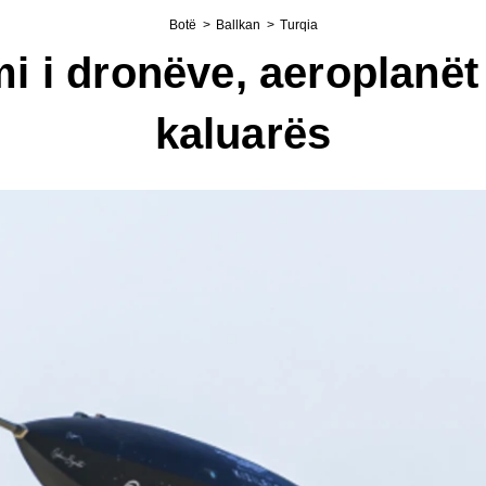
Botë
>
Ballkan
>
Turqia
 i dronëve, aeroplanët 
kaluarës