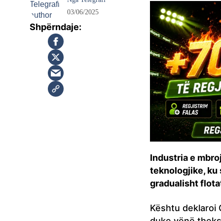
03/06/2025
Industria e mbroj
teknologjike, ku
gradualisht flota
Kështu deklaroi
duke vënë theksi