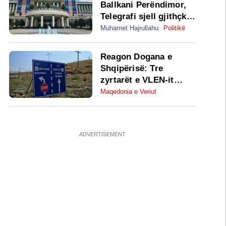
Ballkani Perëndimor,
Telegrafi sjell gjithçka
që ndodhi në Samitin e
Muhamet Hajrullahu
Politikë
NATO-s në Ankara
Reagon Dogana e
Shqipërisë: Tre
zyrtarët e VLEN-it
mund të kalonin
Maqedonia e Veriut
lirshëm, por kanë
preferuar të kthehen
dhe mos kalojnë
kufirin