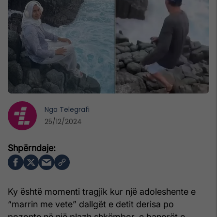
Nga
Telegrafi
25/12/2024
Ky është momenti tragjik kur një adoleshente e
“marrin me vete” dallgët e detit derisa po
pozonte në një plazh shkëmbor, e banorët e