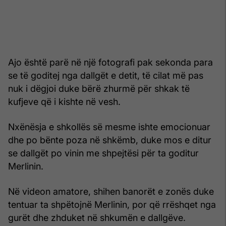
Ajo është parë në një fotografi pak sekonda para
se të goditej nga dallgët e detit, të cilat më pas
nuk i dëgjoi duke bërë zhurmë për shkak të
kufjeve që i kishte në vesh.
Nxënësja e shkollës së mesme ishte emocionuar
dhe po bënte poza në shkëmb, duke mos e ditur
se dallgët po vinin me shpejtësi për ta goditur
Merlinin.
Në videon amatore, shihen banorët e zonës duke
tentuar ta shpëtojnë Merlinin, por që rrëshqet nga
gurët dhe zhduket në shkumën e dallgëve.