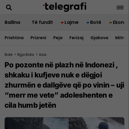
Ballina
Të fundit
Lajme
Botë
Ekono
Prishtina
Prizreni
Peja
Ferizaj
Gjakova
Mitrov
Botë
>
Nga Bota
>
Azia
Po pozonte në plazh në Indonezi ,
shkaku i kufjeve nuk e dëgjoi
zhurmën e dallgëve që po vinin – uji
“merr me vete” adoleshenten e
cila humb jetën