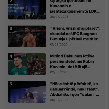
Gjithçka që ndodhi në
Kuvendin e
jashtëzakonshëm të LDK-
së
30/07/2026
“Vrisni, vrisni shqiptarët”,
skandal në UFC Beograd:
Buzukja u përball me thirrje
anti-shqiptare nga
01/08/2026
tribunat
Mirlind Daku mes lotëve
përshëndetet me Rubin
Kazanin, do të fitojë
miliona te Spartak Moska
02/08/2026
"Nëse është përfshirë, ka
gabuar rëndë, nuk i falet",
Abdixhiku i çon “selam”
Përparim Ramës
30/07/2026