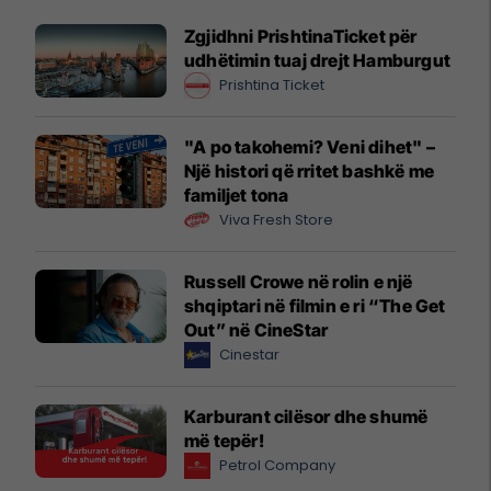
Zgjidhni PrishtinaTicket për
udhëtimin tuaj drejt Hamburgut
Prishtina Ticket
"A po takohemi? Veni dihet" –
Një histori që rritet bashkë me
familjet tona
Viva Fresh Store
Russell Crowe në rolin e një
shqiptari në filmin e ri “The Get
Out” në CineStar
Cinestar
Karburant cilësor dhe shumë
më tepër!
Petrol Company