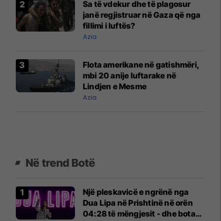
Sa të vdekur dhe të plagosur
janë regjistruar në Gaza që nga
fillimi i luftës?
Azia
Flota amerikane në gatishmëri,
mbi 20 anije luftarake në
Lindjen e Mesme
Azia
Në trend Botë
Një pleskavicë e ngrënë nga
Dua Lipa në Prishtinë në orën
04:28 të mëngjesit - dhe bota