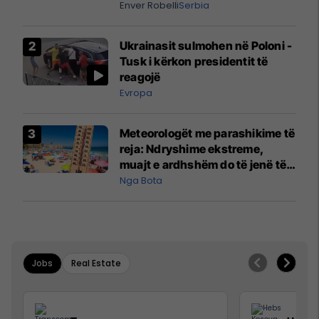
digjitale serbe shpall gjendjen e
Enver Robelli
Serbia
luftës
Ukrainasit sulmohen në Poloni -
Tusk i kërkon presidentit të
reagojë
Evropa
Meteorologët me parashikime të
reja: Ndryshime ekstreme,
muajt e ardhshëm do të jenë të
pazakontë
Nga Bota
Jobs
Real Estate