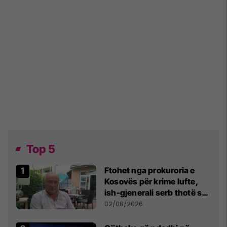
Top 5
Ftohet nga prokuroria e
Kosovës për krime lufte,
ish-gjenerali serb thotë se
dikush e tradhtoi në
02/08/2026
Beograd