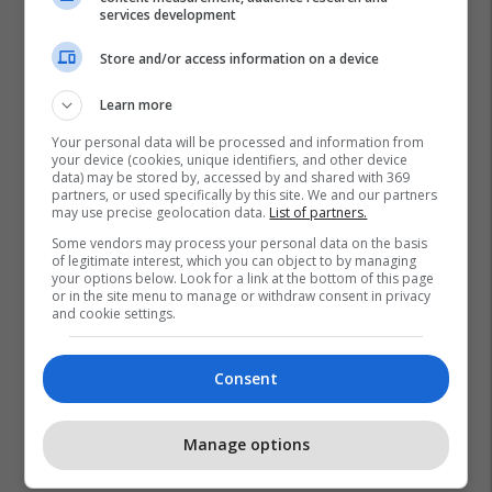
services development
Store and/or access information on a device
Learn more
Your personal data will be processed and information from
your device (cookies, unique identifiers, and other device
data) may be stored by, accessed by and shared with 369
partners, or used specifically by this site. We and our partners
may use precise geolocation data.
List of partners.
Some vendors may process your personal data on the basis
of legitimate interest, which you can object to by managing
Vdekjet
Indonezia
your options below. Look for a link at the bottom of this page
or in the site menu to manage or withdraw consent in privacy
and cookie settings.
Consent
Manage options