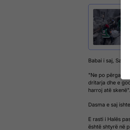
Babai i saj, Sal
"Ne po përgatisni
dritarja dhe e go
harroj atë skenë"
Dasma e saj ishte 
E rasti i Halës p
është shtyrë në p