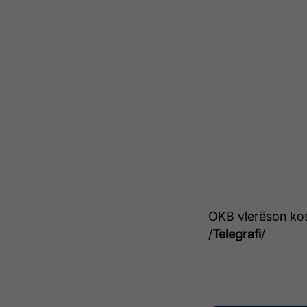
OKB vlerëson kost
/
Telegrafi
/