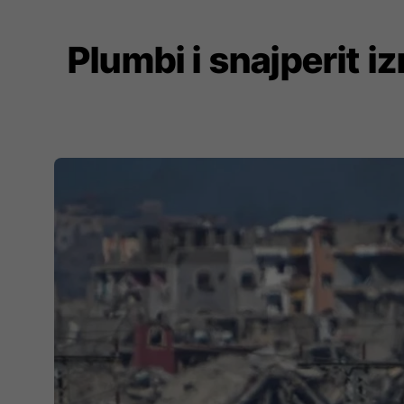
Plumbi i snajperit i