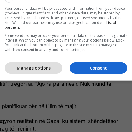
Your personal data will be processed and information from your device
(cookies, unique identifiers, and other device data) may be stored by,
accessed by and shared with 369 partners, or used specifically by this
“Varri i hapur” i Gazës: 8,000 trupa
site. We and our partners may use precise geolocation data.
List of
partners.
mbeten të bllokuar ndërsa pastrimi i
rrënojave ngec
Some vendors may process your personal data on the basis of legitimate
interest, which you can object to by managing your options below. Look
for a link at the bottom of this page or in the site menu to manage or
withdraw consent in privacy and cookie settings.
em, tha se ky moment vazhdon ta përndjekë.
Manage options
Consent
m ushqim kur papritmas një plumb izraelit hyri nga
diti", tregon ai. "Ajo ra para nesh. Nuk mund ta
.
planifikuar për në fillim të majit.
asqyron realitetin në Gaza, ku sistemi shëndetësor
rag të rrënimit.