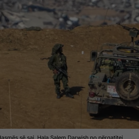
dasmës së saj, Hala Salem Darwish po përgatitej