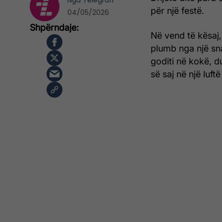
Nga
Telegrafi
për një festë.
04/05/2026
Në vend të kësaj,
plumb nga një sna
goditi në kokë, 
së saj në një luft