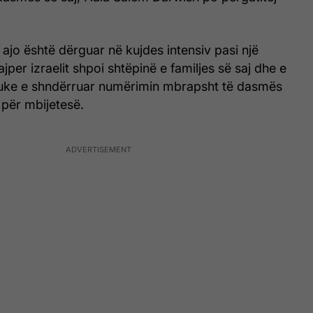
 ajo është dërguar në kujdes intensiv pasi një
jper izraelit shpoi shtëpinë e familjes së saj dhe e
duke e shndërruar numërimin mbrapsht të dasmës
ë për mbijetesë.