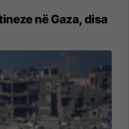
stineze në Gaza, disa