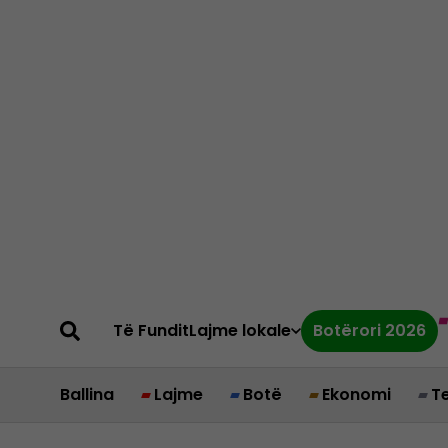
Të Fundit
Lajme lokale
Botërori 2026
Ballina
Lajme
Botë
Ekonomi
T