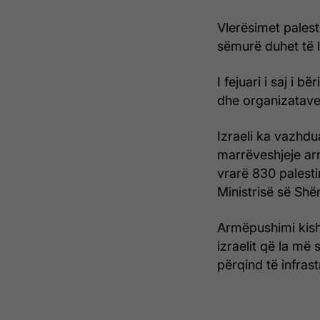
Vlerësimet palest
sëmurë duhet të l
I fejuari i saj i 
dhe organizatave
Izraeli ka vazhdu
marrëveshjeje ar
vrarë 830 palesti
Ministrisë së Shë
Armëpushimi kisht
izraelit që la më
përqind të infrast