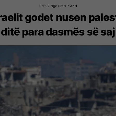
Botë
>
Nga Bota
>
Azia
zraelit godet nusen pale
ditë para dasmës së saj