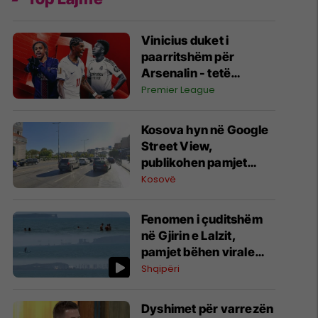
Vinicius duket i
paarritshëm për
Arsenalin - tetë
alternativa si
Premier League
kandidatë kryesorë
për krahun e majtë te
Kosova hyn në Google
Topçinjtë
Street View,
publikohen pamjet
360-gradëshe
Kosovë
Fenomen i çuditshëm
në Gjirin e Lalzit,
pamjet bëhen virale
(Video)
Shqipëri
Dyshimet për varrezën