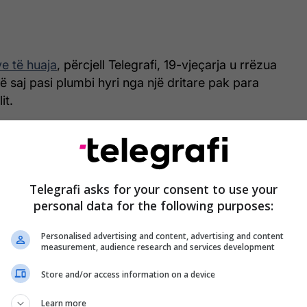
e të huaja
, përcjell Telegrafi, 19-vjeçarja u rrëzua
ë saj pasi plumbi hyri nga një dritare pak para
it.
tëm 10 ditë deri në dasmën tonë", i tha agjencisë
 i saj, Mohammed Shreihi.
ë vetëm, gjithçka ndryshoi".
Telegrafi asks for your consent to use your
personal data for the following purposes:
bllokuar në kokën e saj dhe shkaktoi dëme të rënda
Personalised advertising and content, advertising and content
 duke e lënë gjendjen e saj kritike dhe të
measurement, audience research and services development
Store and/or access information on a device
ni nuk kanë qenë në gjendje ta operojnë.
Learn more