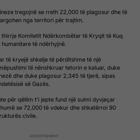
ineze tregojnë se rreth 22,000 të plagosur dhe të
argohen nga territori për trajtim.
bëri thirrje Komitetit Ndërkombëtar të Kryqit të Kuq
 humanitare të ndërhyjnë.
ar të kryejë shkelje të përditshme të një
mëpushimi të nënshkruar tetorin e kaluar, duke
nezë dhe duke plagosur 2,345 të tjerë, sipas
ndetësisë së Gazës.
e për qëllim t'i jepte fund një sulmi dyvjeçar
 shumë se 72,000 të vdekur dhe shkatërroi 90
rukturës civile.