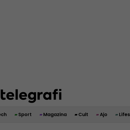
ech
Sport
Magazina
Cult
Ajo
Life