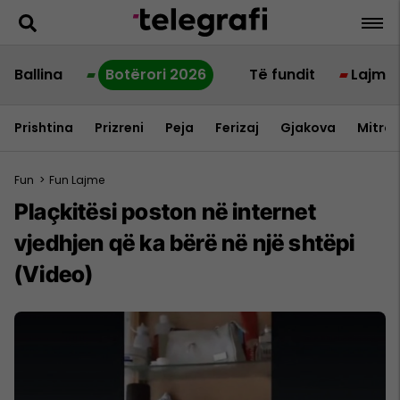
Ballina
Botërori 2026
Të fundit
Lajme
Prishtina
Prizreni
Peja
Ferizaj
Gjakova
Mitrov
Fun
>
Fun Lajme
Plaçkitësi poston në internet
vjedhjen që ka bërë në një shtëpi
(Video)