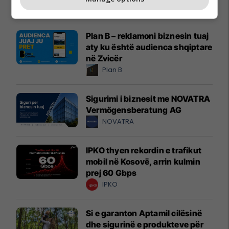
Promo
Reklamo këtu
Plan B – reklamoni biznesin tuaj
aty ku është audienca shqiptare
në Zvicër
Plan B
Sigurimi i biznesit me NOVATRA
Vermögensberatung AG
NOVATRA
IPKO thyen rekordin e trafikut
mobil në Kosovë, arrin kulmin
prej 60 Gbps
IPKO
Si e garanton Aptamil cilësinë
dhe sigurinë e produkteve për