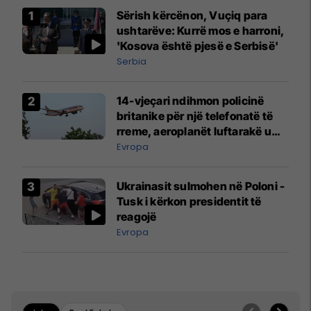
Sërish kërcënon, Vuçiq para
ushtarëve: Kurrë mos e harroni,
'Kosova është pjesë e Serbisë'
Serbia
14-vjeçari ndihmon policinë
britanike për një telefonatë të
rreme, aeroplanët luftarakë u
ngritën në ajër për të
Evropa
interceptuar fluturaken e Qatar
Airways që po shkonte drejt
Ukrainasit sulmohen në Poloni -
Mançesterit
Tusk i kërkon presidentit të
reagojë
Evropa