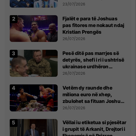
Botës, Messi mbetet i dyti
23/07/2026
Fjalët e para të Joshuas
pas fitores me nokaut ndaj
Kristian Prengës
26/07/2026
Pesë ditë pas marrjes së
detyrës, shefi i ri i ushtrisë
ukrainase urdhëron
kontroll të madh
26/07/2026
Vetëm dy raunde dhe
miliona euro në xhep,
zbulohet sa fituan Joshua
e Prenga
26/07/2026
Vëllai iu etiketua si pjesëtar
i grupit të Arkanit, Drejtori i
Ekonomisë në Prizren