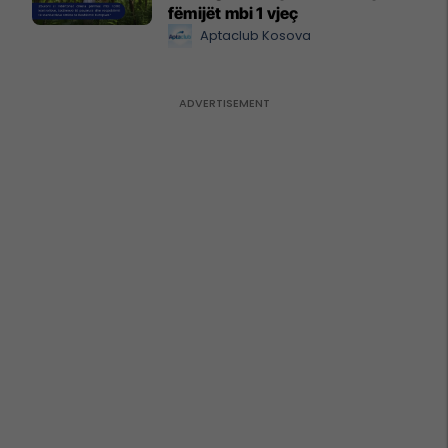
fëmijët mbi 1 vjeç
Aptaclub Kosova