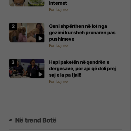
internet
Fun Lajme
Qeni shpërthen në lot nga
gëzimi kur sheh pronaren pas
pushimeve
Fun Lajme
Hapi paketën në qendrën e
dërgesave, por ajo që doli prej
saj e la pa fjalë
Fun Lajme
Në trend Botë