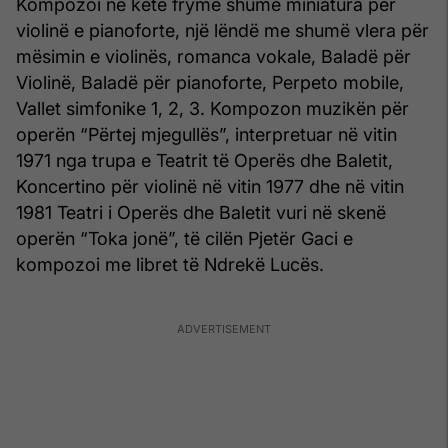
Kompozoi në këtë frymë shumë miniatura për
violinë e pianoforte, një lëndë me shumë vlera për
mësimin e violinës, romanca vokale, Baladë për
Violinë, Baladë për pianoforte, Perpeto mobile,
Vallet simfonike 1, 2, 3. Kompozon muzikën për
operën “Përtej mjegullës”, interpretuar në vitin
1971 nga trupa e Teatrit të Operës dhe Baletit,
Koncertino për violinë në vitin 1977 dhe në vitin
1981 Teatri i Operës dhe Baletit vuri në skenë
operën “Toka jonë”, të cilën Pjetër Gaci e
kompozoi me libret të Ndrekë Lucës.