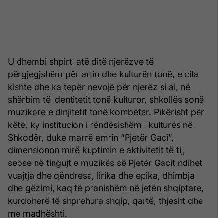
U dhembi shpirti atë ditë njerëzve të
përgjegjshëm për artin dhe kulturën tonë, e cila
kishte dhe ka tepër nevojë për njerëz si ai, në
shërbim të identitetit tonë kulturor, shkollës sonë
muzikore e dinjitetit tonë kombëtar. Pikërisht për
këtë, ky institucion i rëndësishëm i kulturës në
Shkodër, duke marrë emrin “Pjetër Gaci”,
dimensionon mirë kuptimin e aktivitetit të tij,
sepse në tingujt e muzikës së Pjetër Gacit ndihet
vuajtja dhe qëndresa, lirika dhe epika, dhimbja
dhe gëzimi, kaq të pranishëm në jetën shqiptare,
kurdoherë të shprehura shqip, qartë, thjesht dhe
me madhështi.