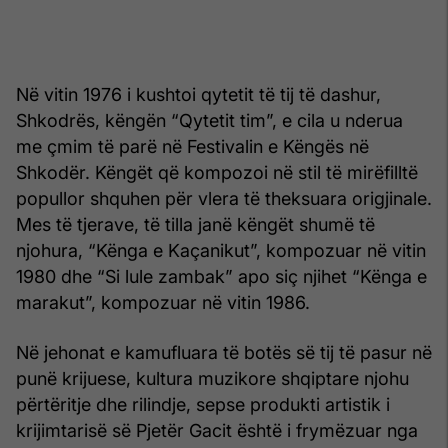
Në vitin 1976 i kushtoi qytetit të tij të dashur,
Shkodrës, këngën “Qytetit tim”, e cila u nderua
me çmim të parë në Festivalin e Këngës në
Shkodër. Këngët që kompozoi në stil të mirëfilltë
popullor shquhen për vlera të theksuara origjinale.
Mes të tjerave, të tilla janë këngët shumë të
njohura, “Kënga e Kaçanikut”, kompozuar në vitin
1980 dhe “Si lule zambak” apo siç njihet “Kënga e
marakut”, kompozuar në vitin 1986.
Në jehonat e kamufluara të botës së tij të pasur në
punë krijuese, kultura muzikore shqiptare njohu
përtëritje dhe rilindje, sepse produkti artistik i
krijimtarisë së Pjetër Gacit është i frymëzuar nga