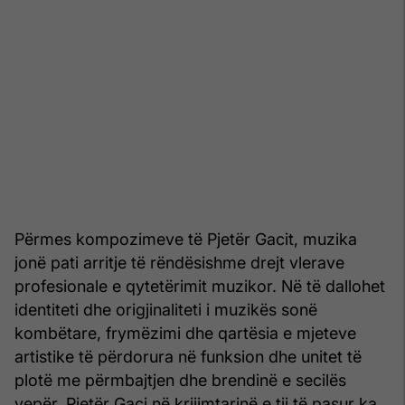
Përmes kompozimeve të Pjetër Gacit, muzika
jonë pati arritje të rëndësishme drejt vlerave
profesionale e qytetërimit muzikor. Në të dallohet
identiteti dhe origjinaliteti i muzikës sonë
kombëtare, frymëzimi dhe qartësia e mjeteve
artistike të përdorura në funksion dhe unitet të
plotë me përmbajtjen dhe brendinë e secilës
vepër. Pjetër Gaci në krijimtarinë e tij të pasur ka