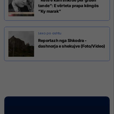
tande”: E vërteta prapa këngës
“Ky marak”
Reportazh nga Shkodra -
dashnorja e shekujve (Foto/Video)