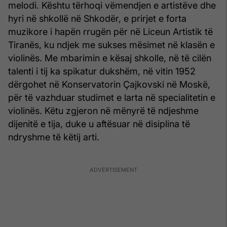
melodi. Kështu tërhoqi vëmendjen e artistëve dhe
hyri në shkollë në Shkodër, e prirjet e forta
muzikore i hapën rrugën për në Liceun Artistik të
Tiranës, ku ndjek me sukses mësimet në klasën e
violinës. Me mbarimin e kësaj shkolle, në të cilën
talenti i tij ka spikatur dukshëm, në vitin 1952
dërgohet në Konservatorin Çajkovski në Moskë,
për të vazhduar studimet e larta në specialitetin e
violinës. Këtu zgjeron në mënyrë të ndjeshme
dijenitë e tija, duke u aftësuar në disiplina të
ndryshme të këtij arti.