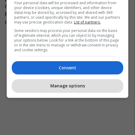
Your personal data will be processed and information from
menduara e me përmbajtje të thellë si “Na
your device (cookies, unique identifiers, and other device
data) may be stored by, accessed by and shared with 369
llogaritni edhe ne”, e herë gazmore si “Tik tak
partners, or used specifically by this site. We and our partners
ora”.
may use precise geolocation data.
List of partners.
Some vendors may process your personal data on the basis
of legitimate interest, which you can object to by managing
your options below. Look for a link at the bottom of this page
or in the site menu to manage or withdraw consent in privacy
and cookie settings.
Consent
Manage options