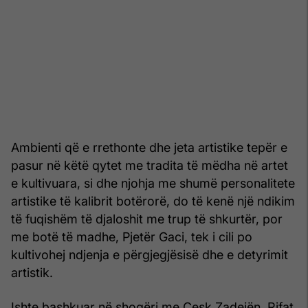
Ambienti që e rrethonte dhe jeta artistike tepër e
pasur në këtë qytet me tradita të mëdha në artet
e kultivuara, si dhe njohja me shumë personalitete
artistike të kalibrit botërorë, do të kenë një ndikim
të fuqishëm të djaloshit me trup të shkurtër, por
me botë të madhe, Pjetër Gaci, tek i cili po
kultivohej ndjenja e përgjegjësisë dhe e detyrimit
artistik.
Ishte bashkuar në shoqëri me Çesk Zadejën, Rifat