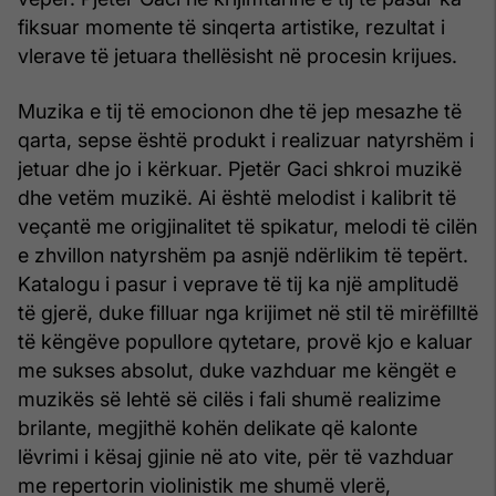
fiksuar momente të sinqerta artistike, rezultat i
vlerave të jetuara thellësisht në procesin krijues.
Muzika e tij të emocionon dhe të jep mesazhe të
qarta, sepse është produkt i realizuar natyrshëm i
jetuar dhe jo i kërkuar. Pjetër Gaci shkroi muzikë
dhe vetëm muzikë. Ai është melodist i kalibrit të
veçantë me origjinalitet të spikatur, melodi të cilën
e zhvillon natyrshëm pa asnjë ndërlikim të tepërt.
Katalogu i pasur i veprave të tij ka një amplitudë
të gjerë, duke filluar nga krijimet në stil të mirëfilltë
të këngëve popullore qytetare, provë kjo e kaluar
me sukses absolut, duke vazhduar me këngët e
muzikës së lehtë së cilës i fali shumë realizime
brilante, megjithë kohën delikate që kalonte
lëvrimi i kësaj gjinie në ato vite, për të vazhduar
me repertorin violinistik me shumë vlerë,