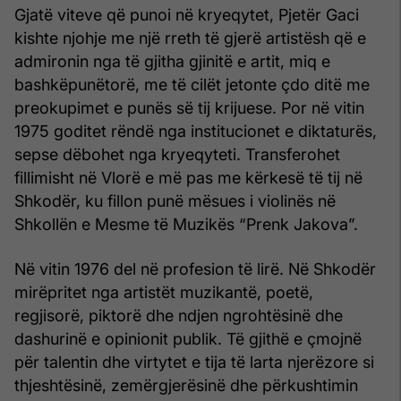
Gjatë viteve që punoi në kryeqytet, Pjetër Gaci
kishte njohje me një rreth të gjerë artistësh që e
admironin nga të gjitha gjinitë e artit, miq e
bashkëpunëtorë, me të cilët jetonte çdo ditë me
preokupimet e punës së tij krijuese. Por në vitin
1975 goditet rëndë nga institucionet e diktaturës,
sepse dëbohet nga kryeqyteti. Transferohet
fillimisht në Vlorë e më pas me kërkesë të tij në
Shkodër, ku fillon punë mësues i violinës në
Shkollën e Mesme të Muzikës “Prenk Jakova”.
Në vitin 1976 del në profesion të lirë. Në Shkodër
mirëpritet nga artistët muzikantë, poetë,
regjisorë, piktorë dhe ndjen ngrohtësinë dhe
dashurinë e opinionit publik. Të gjithë e çmojnë
për talentin dhe virtytet e tija të larta njerëzore si
thjeshtësinë, zemërgjerësinë dhe përkushtimin