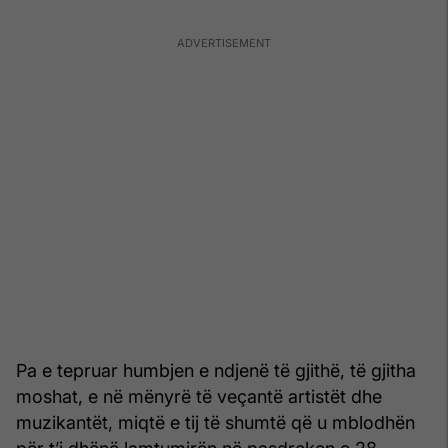
Pa e tepruar humbjen e ndjenë të gjithë, të gjitha
moshat, e në mënyrë të veçantë artistët dhe
muzikantët, miqtë e tij të shumtë që u mblodhën