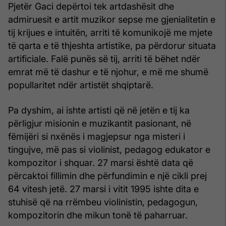
Pjetër Gaci depërtoi tek artdashësit dhe
admiruesit e artit muzikor sepse me gjenialitetin e
tij krijues e intuitën, arriti të komunikojë me mjete
të qarta e të thjeshta artistike, pa përdorur situata
artificiale. Falë punës së tij, arriti të bëhet ndër
emrat më të dashur e të njohur, e më me shumë
popullaritet ndër artistët shqiptarë.
Pa dyshim, ai ishte artisti që në jetën e tij ka
përligjur misionin e muzikantit pasionant, në
fëmijëri si nxënës i magjepsur nga misteri i
tingujve, më pas si violinist, pedagog edukator e
kompozitor i shquar. 27 marsi është data që
përcaktoi fillimin dhe përfundimin e një cikli prej
64 vitesh jetë. 27 marsi i vitit 1995 ishte dita e
stuhisë që na rrëmbeu violinistin, pedagogun,
kompozitorin dhe mikun tonë të paharruar.