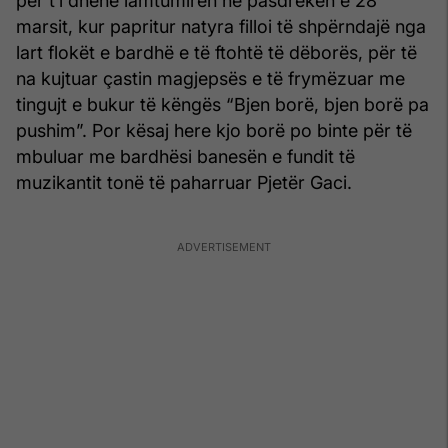
për t’i dhënë lamtumirën në pasdreken e 28
marsit, kur papritur natyra filloi të shpërndajë nga
lart flokët e bardhë e të ftohtë të dëborës, për të
na kujtuar çastin magjepsës e të frymëzuar me
tingujt e bukur të këngës “Bjen borë, bjen borë pa
pushim”. Por kësaj here kjo borë po binte për të
mbuluar me bardhësi banesën e fundit të
muzikantit tonë të paharruar Pjetër Gaci.