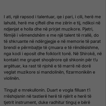
I ati, një rapsod i talentuar, qe i pari, i cili, herë me
lahutë, herë me çifteli dhe me zërin e tij, ndikoi në
ndjenjat e holla dhe në prirjet muzikore. Pjetri,
fëmijë i vëmendshëm e me një talent të rrallë, do
të shkruante në ndërgjegje e në memorie të parat
brendi e përmbajtje të çmuara e të rëndësishme,
nga kodi i eposit dhe folklorit tonë. Në Shirokë, në
kontakt me grupet shoqërore që shkonin për t’u
argëtuar, ka rast të njohë e të marrë në dorë
veglat muzikore si mandolinën, fizarmonikën e
violinën.
Tingujt e mrekullonin. Duart e vogla filluan t’i
rrëshqisnin në tastierë herë të njërit e herë të
tjetrit instrument, duke radhitur tinguj e bërë