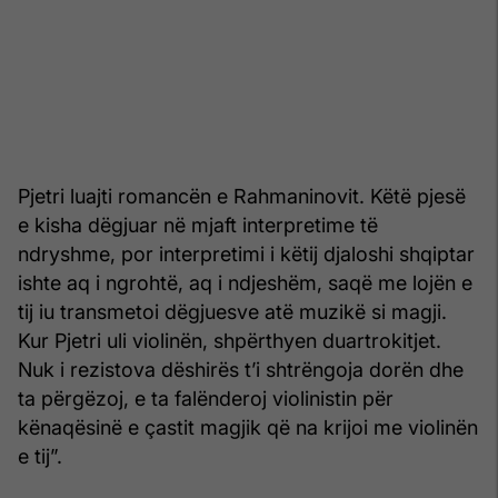
Pjetri luajti romancën e Rahmaninovit. Këtë pjesë
e kisha dëgjuar në mjaft interpretime të
ndryshme, por interpretimi i këtij djaloshi shqiptar
ishte aq i ngrohtë, aq i ndjeshëm, saqë me lojën e
tij iu transmetoi dëgjuesve atë muzikë si magji.
Kur Pjetri uli violinën, shpërthyen duartrokitjet.
Nuk i rezistova dëshirës t’i shtrëngoja dorën dhe
ta përgëzoj, e ta falënderoj violinistin për
kënaqësinë e çastit magjik që na krijoi me violinën
e tij”.