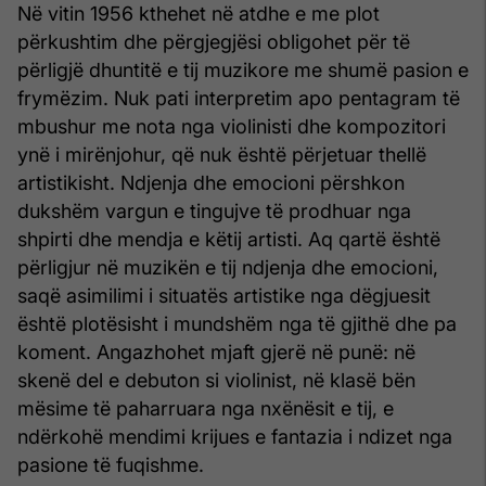
Në vitin 1956 kthehet në atdhe e me plot
përkushtim dhe përgjegjësi obligohet për të
përligjë dhuntitë e tij muzikore me shumë pasion e
frymëzim. Nuk pati interpretim apo pentagram të
mbushur me nota nga violinisti dhe kompozitori
ynë i mirënjohur, që nuk është përjetuar thellë
artistikisht. Ndjenja dhe emocioni përshkon
dukshëm vargun e tingujve të prodhuar nga
shpirti dhe mendja e këtij artisti. Aq qartë është
përligjur në muzikën e tij ndjenja dhe emocioni,
saqë asimilimi i situatës artistike nga dëgjuesit
është plotësisht i mundshëm nga të gjithë dhe pa
koment. Angazhohet mjaft gjerë në punë: në
skenë del e debuton si violinist, në klasë bën
mësime të paharruara nga nxënësit e tij, e
ndërkohë mendimi krijues e fantazia i ndizet nga
pasione të fuqishme.