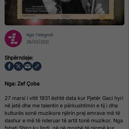
Nga
Telegrafi
28/03/2021
Nga: Zef Çoba
27 marsi i vitit 1931 është data kur Pjetër Gaci hyri
në jetë dhe me talentin e përkushtimin e tij i dha
kulturës sonë muzikore njërin prej emrave më të
dashur e më të nderuar të artit tonë muzikor. Nga
fshati Shirq ku lindi, që në moshë të njomë kur