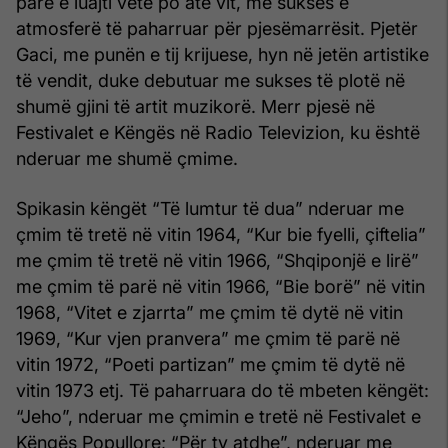
parë e luajti vetë po atë vit, me sukses e
atmosferë të paharruar për pjesëmarrësit. Pjetër
Gaci, me punën e tij krijuese, hyn në jetën artistike
të vendit, duke debutuar me sukses të plotë në
shumë gjini të artit muzikorë. Merr pjesë në
Festivalet e Këngës në Radio Televizion, ku është
nderuar me shumë çmime.
Spikasin këngët “Të lumtur të dua” nderuar me
çmim të tretë në vitin 1964, “Kur bie fyelli, çiftelia”
me çmim të tretë në vitin 1966, “Shqiponjë e lirë”
me çmim të parë në vitin 1966, “Bie borë” në vitin
1968, “Vitet e zjarrta” me çmim të dytë në vitin
1969, “Kur vjen pranvera” me çmim të parë në
vitin 1972, “Poeti partizan” me çmim të dytë në
vitin 1973 etj. Të paharruara do të mbeten këngët:
“Jeho”, nderuar me çmimin e tretë në Festivalet e
Këngës Popullore; “Për ty atdhe”, nderuar me