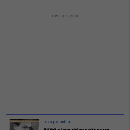
“Këtë e kam shkrue për gruen