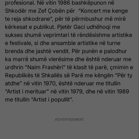
profesional. Në vitin 1986 bashkëpunon në
Shkodër me Zef Çobën për “Koncert me kenge
te reja shkodrane”, për të përmbushur më mirë
kërkesat e publikut. Pjetër Gaci udhëhoqi me
sukses shumë veprimtari të rëndësishme artistike
e festivale, si dhe ansamble artistike në turne
brenda dhe jashtë vendit. Për punën e palodhur
ka marrë shumë vlerësime dhe është nderuar me
urdhrin “Naim Frashëri” të klasit të parë, çmimin e
Republikës të Shkallës së Parë me këngën “Për ty
atdhe” në vitin 1970, është nderuar me titullin
“Artist i merituar” në vitin 1979, dhe në vitin 1989
me titullin “Artist i popullit”.