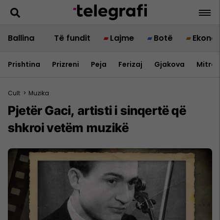
Ballina
Të fundit
Lajme
Botë
Ekono
Prishtina
Prizreni
Peja
Ferizaj
Gjakova
Mitrov
Cult
>
Muzika
Pjetër Gaci, artisti i sinqertë që
shkroi vetëm muzikë