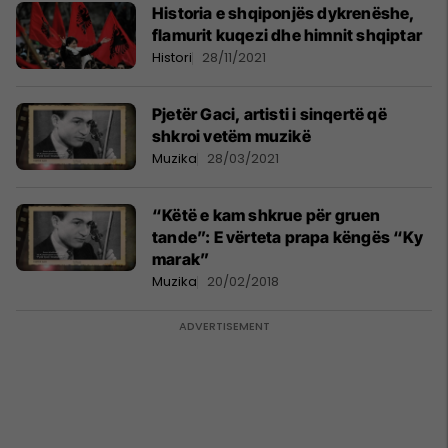
Historia e shqiponjës dykrenëshe,
flamurit kuqezi dhe himnit shqiptar
Histori
28/11/2021
Pjetër Gaci, artisti i sinqertë që
shkroi vetëm muzikë
Muzika
28/03/2021
“Këtë e kam shkrue për gruen
tande”: E vërteta prapa këngës “Ky
marak”
Muzika
20/02/2018