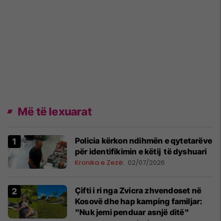
Më të lexuarat
Policia kërkon ndihmën e qytetarëve
për identifikimin e këtij të dyshuari
Kronika e Zezë
02/07/2026
Çifti i ri nga Zvicra zhvendoset në
Kosovë dhe hap kamping familjar:
"Nuk jemi penduar asnjë ditë"