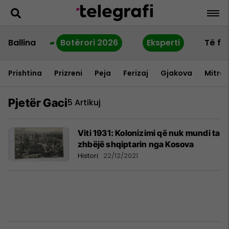
Ballina
Botërori 2026
Eksperti
Të fu
Prishtina
Prizreni
Peja
Ferizaj
Gjakova
Mitrov
Pjetër Gaci
5 Artikuj
Viti 1931: Kolonizimi që nuk mundi ta
zhbëjë shqiptarin nga Kosova
Histori
22/12/2021