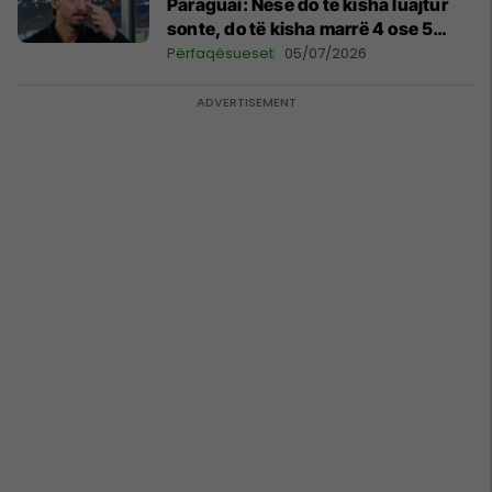
Paraguai: Nëse do të kisha luajtur
sonte, do të kisha marrë 4 ose 5
kartonë të kuq
Përfaqësueset
05/07/2026