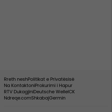
Rreth nesh
Politikat e Privatësisë
Na Kontaktoni
Prokurimi i Hapur
RTV Dukagjini
Deutsche Welle
ICK
Ndreqe.com
Shkabaj
Germin