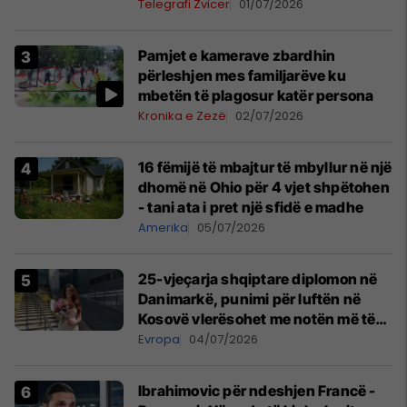
Telegrafi Zvicer
01/07/2026
Pamjet e kamerave zbardhin
përleshjen mes familjarëve ku
mbetën të plagosur katër persona
Kronika e Zezë
02/07/2026
16 fëmijë të mbajtur të mbyllur në një
dhomë në Ohio për 4 vjet shpëtohen
- tani ata i pret një sfidë e madhe
Amerika
05/07/2026
25-vjeçarja shqiptare diplomon në
Danimarkë, punimi për luftën në
Kosovë vlerësohet me notën më të
lartë
Evropa
04/07/2026
Ibrahimovic për ndeshjen Francë -