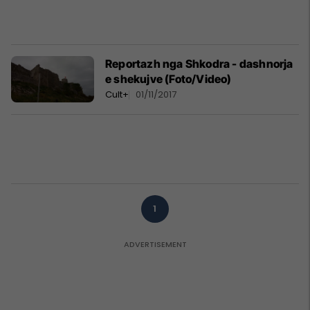
Reportazh nga Shkodra - dashnorja
e shekujve (Foto/Video)
Cult+
01/11/2017
1