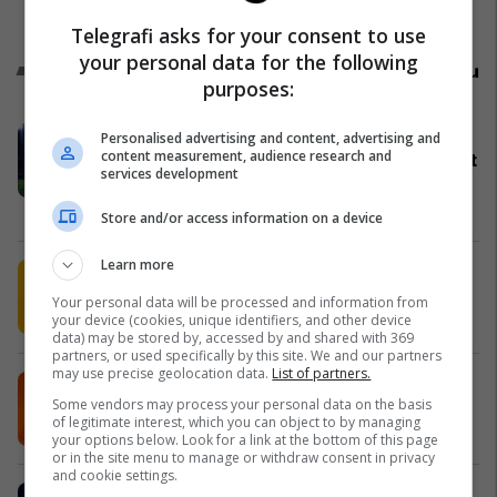
Përfaqësueset
Telegrafi asks for your consent to use
your personal data for the following
Promo
Reklamo këtu
purposes:
Oferta e Renault s'ka të ndalur -
Personalised advertising and content, advertising and
content measurement, audience research and
përfitoni para finales së Kampionatit
services development
Botëror
Auto Mita
Store and/or access information on a device
Learn more
Këshilla për përdorim më efikas të
klimës nga Shell Fuel Save
Your personal data will be processed and information from
your device (cookies, unique identifiers, and other device
Shell
data) may be stored by, accessed by and shared with 369
partners, or used specifically by this site. We and our partners
may use precise geolocation data.
List of partners.
MEKA - për çdo shije
Some vendors may process your personal data on the basis
MEKA HALAL FOOD
of legitimate interest, which you can object to by managing
your options below. Look for a link at the bottom of this page
or in the site menu to manage or withdraw consent in privacy
and cookie settings.
Mexer hap dyert në Prizren – Një