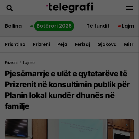
Ballina
Botërori 2026
Të fundit
Lajme
Prishtina
Prizreni
Peja
Ferizaj
Gjakova
Mitrov
Prizreni
>
Lajme
Pjesëmarrje e ulët e qytetarëve të
Prizrenit në konsultimin publik për
Planin lokal kundër dhunës në
familje