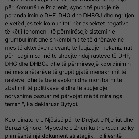
për Komunën e Prizrenit, synon të punojë në
parandalimin e DHF, DHG dhe DHBGJ dhe ngritjen
e vetëdijes tek komuniteti për aspektet negative
të këtij fenomeni; të përmirësojë sistemin e
grumbullimit dhe shkëmbimit të të dhënave në
mes të akterëve relevant; të fuqizojë mekanizmat
për reagim sa më të shpejtë ndaj rasteve të DHF,
DHG dhe DHBGJ dhe të përmirësojë koordinimin
në mes anëtarëve të grupit gjatë menaxhimit të
rasteve; dhe të bëjë avokim dhe monitorim të
zbatimit të politikave si dhe të sugjerojë
ndryshime bazuar në përvojat më të mira nga
terreni”, ka deklaruar Bytyqi.
Koordinatore e Njësisë për të Drejtat e Njeriut dhe
Barazi Gjinore, Mybexhele Zhuri ka theksuar se ky
plan është një dokument strategjik, i cili është