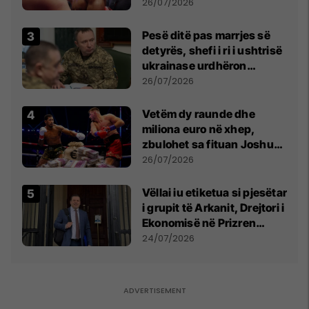
26/07/2026
Pesë ditë pas marrjes së
detyrës, shefi i ri i ushtrisë
ukrainase urdhëron
kontroll të madh
26/07/2026
Vetëm dy raunde dhe
miliona euro në xhep,
zbulohet sa fituan Joshua
e Prenga
26/07/2026
Vëllai iu etiketua si pjesëtar
i grupit të Arkanit, Drejtori i
Ekonomisë në Prizren
mohon pretendimet
24/07/2026