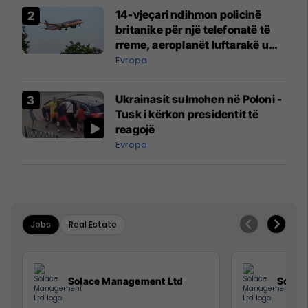
14-vjeçari ndihmon policinë
britanike për një telefonatë të
rreme, aeroplanët luftarakë u
ngritën në ajër për të
Evropa
interceptuar fluturaken e Qatar
Airways që po shkonte drejt
Ukrainasit sulmohen në Poloni -
Mançesterit
Tusk i kërkon presidentit të
reagojë
Evropa
Jobs
Real Estate
Solace Management Ltd
Solac