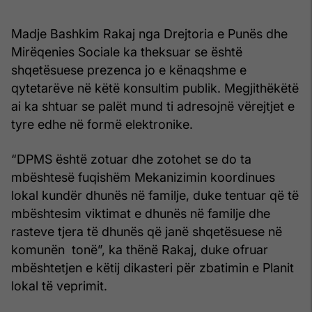
Madje Bashkim Rakaj nga Drejtoria e Punës dhe
Mirëqenies Sociale ka theksuar se është
shqetësuese prezenca jo e kënaqshme e
qytetarëve në këtë konsultim publik. Megjithëkëtë
ai ka shtuar se palët mund ti adresojnë vërejtjet e
tyre edhe në formë elektronike.
“DPMS është zotuar dhe zotohet se do ta
mbështesë fuqishëm Mekanizimin koordinues
lokal kundër dhunës në familje, duke tentuar që të
mbështesim viktimat e dhunës në familje dhe
rasteve tjera të dhunës që janë shqetësuese në
komunën tonë”, ka thënë Rakaj, duke ofruar
mbështetjen e këtij dikasteri për zbatimin e Planit
lokal të veprimit.