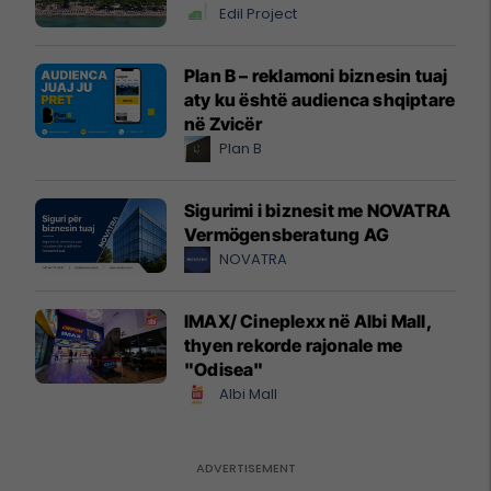
Edil Project
Plan B – reklamoni biznesin tuaj
aty ku është audienca shqiptare
në Zvicër
Plan B
Sigurimi i biznesit me NOVATRA
Vermögensberatung AG
NOVATRA
IMAX/ Cineplexx në Albi Mall,
thyen rekorde rajonale me
"Odisea"
Albi Mall