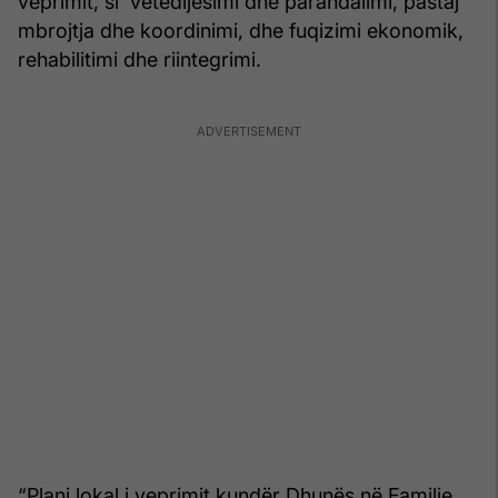
veprimit, si vetëdijesimi dhe parandalimi, pastaj
mbrojtja dhe koordinimi, dhe fuqizimi ekonomik,
rehabilitimi dhe riintegrimi.
“Plani lokal i veprimit kundër Dhunës në Familje