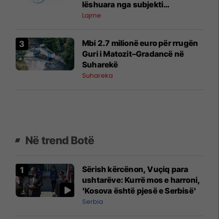
lëshuara nga subjekti
“AFTËSIMI” në Prizren
Lajme
Mbi 2.7 milionë euro për rrugën
Guri i Matozit–Gradancë në
Suharekë
Suhareka
Në trend Botë
Sërish kërcënon, Vuçiq para
ushtarëve: Kurrë mos e harroni,
'Kosova është pjesë e Serbisë'
Serbia