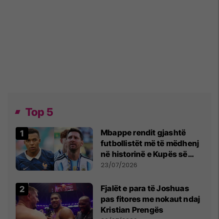
Top 5
Mbappe rendit gjashtë
futbollistët më të mëdhenj
në historinë e Kupës së
Botës, Messi mbetet i dyti
23/07/2026
Fjalët e para të Joshuas
pas fitores me nokaut ndaj
Kristian Prengës