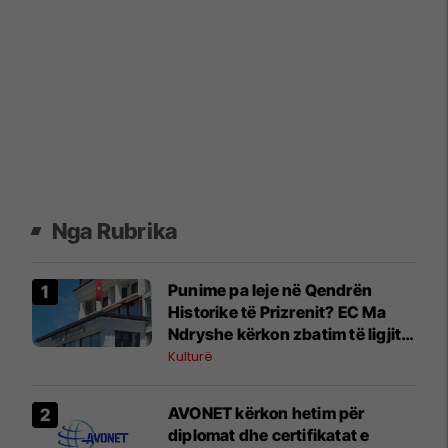
Nga Rubrika
Punime pa leje në Qendrën
Historike të Prizrenit? EC Ma
Ndryshe kërkon zbatim të ligjit
dhe përgjegjësi institucionale
Kulturë
AVONET kërkon hetim për
diplomat dhe certifikatat e