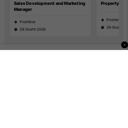
Sales Development and Marketing
Property Ma
Manager
Prishtinë
Prishtinë
29 Gusht 2
29 Gusht 2026
×