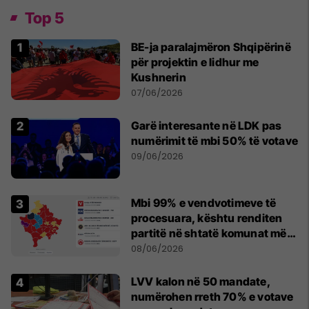
Top 5
BE-ja paralajmëron Shqipërinë
për projektin e lidhur me
Kushnerin
07/06/2026
Garë interesante në LDK pas
numërimit të mbi 50% të votave
09/06/2026
Mbi 99% e vendvotimeve të
procesuara, kështu renditen
partitë në shtatë komunat më
të mëdha
08/06/2026
LVV kalon në 50 mandate,
numërohen rreth 70% e votave