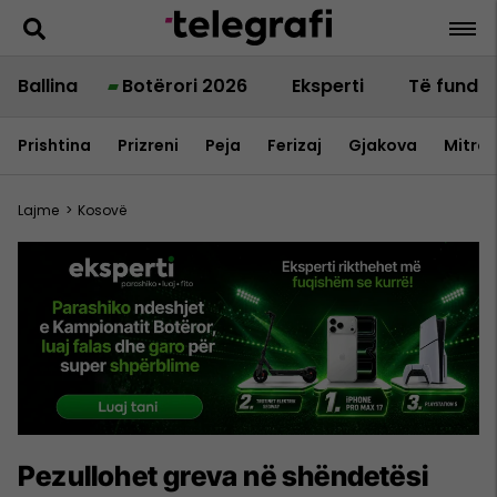
Ballina
Botërori 2026
Eksperti
Të fundit
Prishtina
Prizreni
Peja
Ferizaj
Gjakova
Mitrov
Lajme
>
Kosovë
Pezullohet greva në shëndetësi