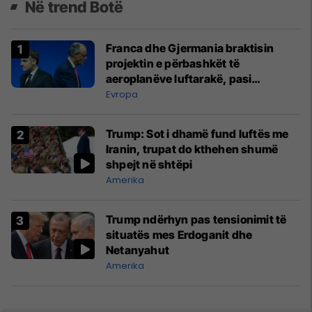
Në trend Botë
Franca dhe Gjermania braktisin
projektin e përbashkët të
aeroplanëve luftarakë, pasi
kompanitë nuk arrijnë marrëveshje
Evropa
Trump: Sot i dhamë fund luftës me
Iranin, trupat do kthehen shumë
shpejt në shtëpi
Amerika
Trump ndërhyn pas tensionimit të
situatës mes Erdoganit dhe
Netanyahut
Amerika