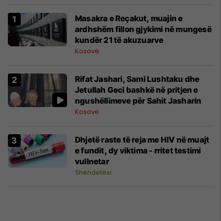
Masakra e Reçakut, muajin e
ardhshëm fillon gjykimi në mungesë
kundër 21 të akuzuarve
Kosovë
Rifat Jashari, Sami Lushtaku dhe
Jetullah Geci bashkë në pritjen e
ngushëllimeve për Sahit Jasharin
Kosovë
Dhjetë raste të reja me HIV në muajt
e fundit, dy viktima - rritet testimi
vullnetar
Shëndetësi