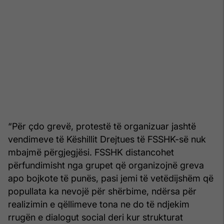
“Për çdo grevë, protestë të organizuar jashtë
vendimeve të Këshillit Drejtues të FSSHK-së nuk
mbajmë përgjegjësi. FSSHK distancohet
përfundimisht nga grupet që organizojnë greva
apo bojkote të punës, pasi jemi të vetëdijshëm që
popullata ka nevojë për shërbime, ndërsa për
realizimin e qëllimeve tona ne do të ndjekim
rrugën e dialogut social deri kur strukturat