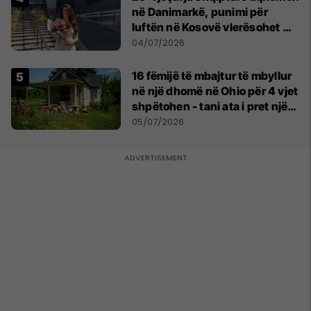
në Danimarkë, punimi për
luftën në Kosovë vlerësohet me
notën më të lartë
04/07/2026
16 fëmijë të mbajtur të mbyllur
në një dhomë në Ohio për 4 vjet
shpëtohen - tani ata i pret një
sfidë e madhe
05/07/2026