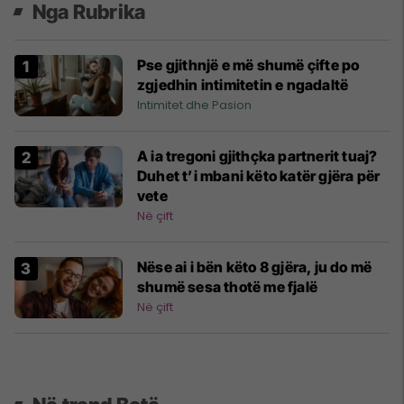
Nga Rubrika
Pse gjithnjë e më shumë çifte po
zgjedhin intimitetin e ngadaltë
Intimitet dhe Pasion
A ia tregoni gjithçka partnerit tuaj?
Duhet t’i mbani këto katër gjëra për
vete
Në çift
Nëse ai i bën këto 8 gjëra, ju do më
shumë sesa thotë me fjalë
Në çift