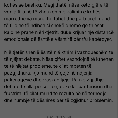
kohës së bashku. Megjithatë, nëse këto gjëra të
vogla fillojnë të zhduken me kalimin e kohës,
marrëdhënia mund të ftohet dhe partnerët mund
të fillojnë të ndihen si shokë dhome që thjesht
kalojnë pranë njëri-tjetrit, duke krijuar një distancë
emocionale që është e vështirë për t'u kapërcyer.
Një tjetër shenjë është një kthim i vazhdueshëm te
të njëjtat debate. Nëse çiftet vazhdojnë të kthehen
te të njëjtat probleme, të cilat mbeten të
pazgjidhura, kjo mund të çojë në ndjenja
pakënaqësie dhe rraskapitjeje. Pa një zgjidhje,
debate të tilla përsëriten, duke krijuar tension dhe
frustrim, të cilat mund të rezultojnë në tërheqje
dhe humbje të dëshirës për të zgjidhur problemin.