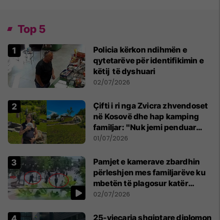
Top 5
Policia kërkon ndihmën e
qytetarëve për identifikimin e
këtij të dyshuari
02/07/2026
Çifti i ri nga Zvicra zhvendoset
në Kosovë dhe hap kamping
familjar: "Nuk jemi penduar
asnjë ditë"
01/07/2026
Pamjet e kamerave zbardhin
përleshjen mes familjarëve ku
mbetën të plagosur katër
persona
02/07/2026
25-vjeçarja shqiptare diplomon