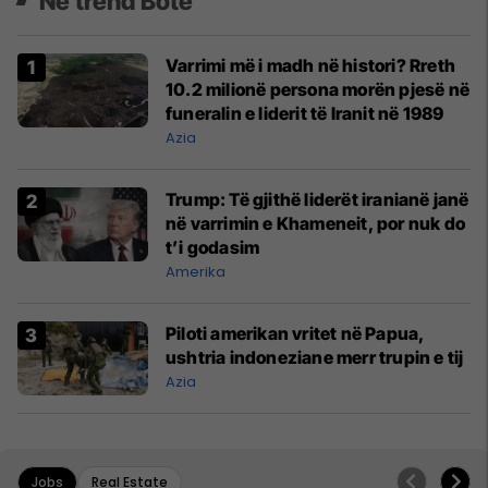
Në trend Botë
Varrimi më i madh në histori? Rreth
10.2 milionë persona morën pjesë në
funeralin e liderit të Iranit në 1989
Azia
Trump: Të gjithë liderët iranianë janë
në varrimin e Khameneit, por nuk do
t’i godasim
Amerika
Piloti amerikan vritet në Papua,
ushtria indoneziane merr trupin e tij
Azia
Jobs
Real Estate