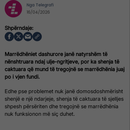
Nga
Telegrafi
16/04/2026
Marrëdhëniet dashurore janë natyrshëm të
nënshtruara ndaj ulje-ngritjeve, por ka shenja të
caktuara që mund të tregojnë se marrëdhënia juaj
po i vjen fundi.
Edhe pse problemet nuk janë domosdoshmërisht
shenjë e një ndarjeje, shenja të caktuara të sjelljes
shpesh përsëriten dhe tregojnë se marrëdhënia
nuk funksionon më siç duhet.