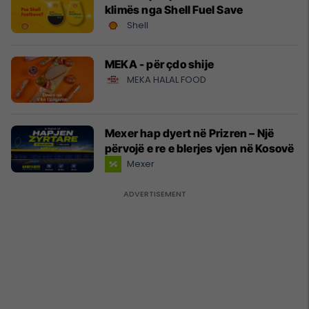
klimës nga Shell Fuel Save
Shell
MEKA - për çdo shije
MEKA HALAL FOOD
Mexer hap dyert në Prizren – Një
përvojë e re e blerjes vjen në Kosovë
Mexer