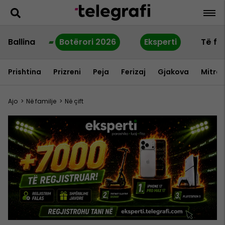
Ballina
Botërori 2026
Eksperti
Të fu
Prishtina
Prizreni
Peja
Ferizaj
Gjakova
Mitrov
Ajo
>
Në familje
>
Në çift