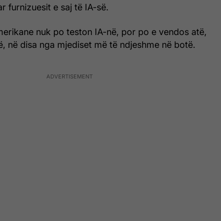
ar furnizuesit e saj të IA-së.
merikane nuk po teston IA-në, por po e vendos atë,
rë, në disa nga mjediset më të ndjeshme në botë.