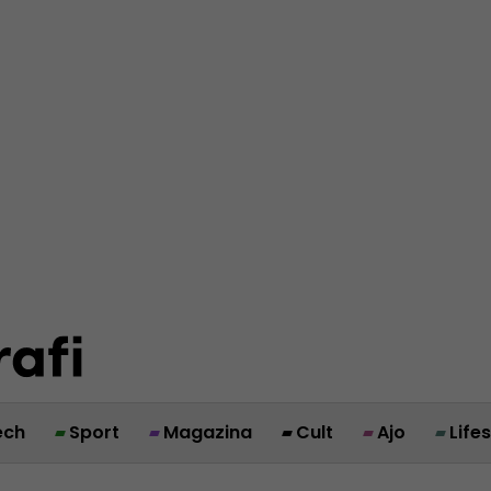
ech
Sport
Magazina
Cult
Ajo
Life