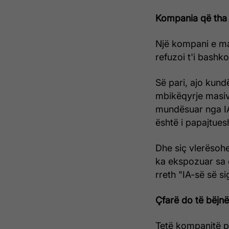
Kompania që tha 
Një kompani e mad
refuzoi t'i bashk
Së pari, ajo kund
mbikëqyrje masiv
mundësuar nga IA 
është i papajtue
Dhe siç vlerësohe
ka ekspozuar sa e
rreth "IA-së së si
Çfarë do të bëjn
Tetë kompanitë pë