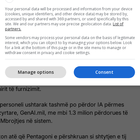
ë të vërtetë Pentagoni
Your personal data will be processed and information from your device
(cookies, unique identifiers, and other device data) may be stored by,
accessed by and shared with 369 partners, or used specifically by this
site. We and our partners may use precise geolocation data.
List of
sistemet e IA-së të tetë kompanive tani janë
partners.
t e klasifikuara në Nivelin e Ndikimit 6, i cili trajton
Some vendors may process your personal data on the basis of legitimate
 dhe Nivelin e Ndikimit 7, një përcaktim që mbulon
interest, which you can object to by managing your options below. Look
for a link at the bottom of this page or in the site menu to manage or
e më të klasifikuara.
withdraw consent in privacy and cookie settings.
Press, teknologjia do të ndihmojë ushtrinë të
Manage options
Consent
ë duhet për të identifikuar dhe goditur objektivat,
hmon edhe në mirëmbajtjen e armëve dhe
irit të furnizimit.
 personeli ushtarak tashmë po përdor IA përmes
 zyrtare, GenAI.mil, me mbi 1.3 milion përdorues të
Mbrojtjes në sistem.
ton atë që Pentagoni e përshkruan si shtytjen e tij