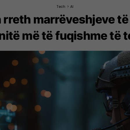
Tech
>
AI
n rreth marrëveshjeve të
itë më të fuqishme të t