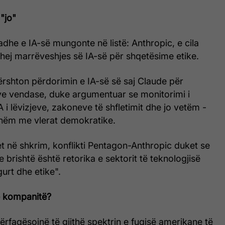
"jo"
he e IA-së mungonte në listë: Anthropic, e cila
ohej marrëveshjes së IA-së për shqetësime etike.
ërshton përdorimin e IA-së së saj Claude për
e vendase, duke argumentuar se monitorimi i
i lëvizjeve, zakoneve të shfletimit dhe jo vetëm -
shëm me vlerat demokratike.
t në shkrim, konflikti Pentagon-Anthropic duket se
 brishtë është retorika e sektorit të teknologjisë
gurt dhe etike".
ë kompanitë?
rfaqësojnë të gjithë spektrin e fuqisë amerikane të