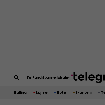
Të Fundit
Lajme lokale
Ballina
Lajme
Botë
Ekonomi
T