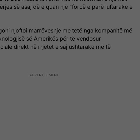
ërjes së asaj që e quan një "forcë e parë luftarake e
goni njoftoi marrëveshje me tetë nga kompanitë më
eknologjisë së Amerikës për të vendosur
ficiale direkt në rrjetet e saj ushtarake më të