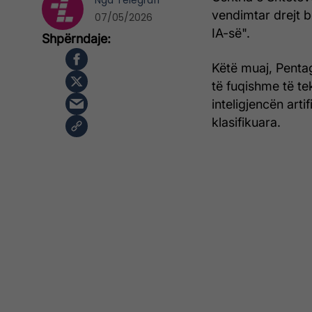
Nga
Telegrafi
vendimtar drejt b
07/05/2026
IA-së".
Këtë muaj, Penta
të fuqishme të t
inteligjencën arti
klasifikuara.