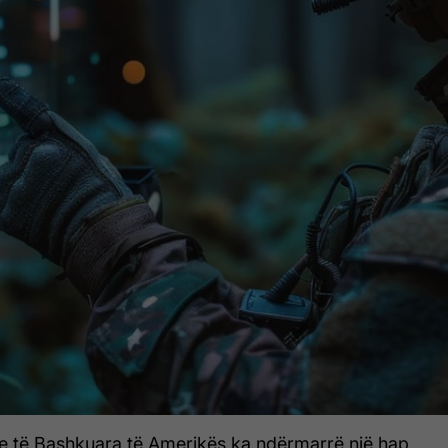
ve të Bashkuara të Amerikës ka ndërmarrë një hap