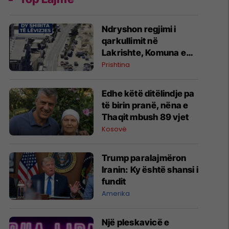
Ndryshon regjimi i
qarkullimit në
Lakrishte, Komuna e
Prishtinës ofron
Prishtina
shpjegime
Edhe këtë ditëlindje pa
të birin pranë, nëna e
Thaqit mbush 89 vjet
Kosovë
Trump paralajmëron
Iranin: Ky është shansi i
fundit
Amerika
Një pleskavicë e