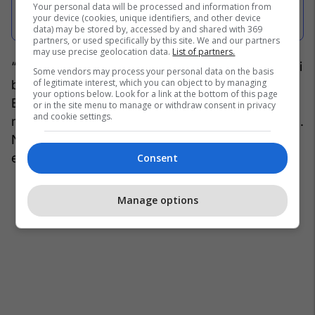
bëjmë kompromis me eksponentët
Your personal data will be processed and information from
your device (cookies, unique identifiers, and other device
e regjimit të vjetër
data) may be stored by, accessed by and shared with 369
partners, or used specifically by this site. We and our partners
may use precise geolocation data.
List of partners.
“Sigurisht se do ta kemi deputeten nga komuniteti
Some vendors may process your personal data on the basis
of legitimate interest, which you can object to by managing
boshnjak Emilja Rexhepi dhe deputetin egjiptas,
your options below. Look for a link at the bottom of this page
Elbert Krasniqi, do t’i kemi edhe disa të tjerë. Na
or in the site menu to manage or withdraw consent in privacy
and cookie settings.
nevojiten 61 deputetë, do t’i kemi më shumë se 61.
Nuk do të kemi nevojë për kompromise me
eksponentët e regjimit të vjetër”, tha Kurti.
Consent
Manage options