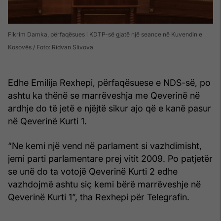
Fikrim Damka, përfaqësues i KDTP-së gjatë një seance në Kuvendin e
Kosovës / Foto: Ridvan Slivova
Edhe Emilija Rexhepi, përfaqësuese e NDS-së, po
ashtu ka thënë se marrëveshja me Qeverinë në
ardhje do të jetë e njëjtë sikur ajo që e kanë pasur
në Qeverinë Kurti 1.
“Ne kemi një vend në parlament si vazhdimisht,
jemi parti parlamentare prej vitit 2009. Po patjetër
se unë do ta votojë Qeverinë Kurti 2 edhe
vazhdojmë ashtu siç kemi bërë marrëveshje në
Qeverinë Kurti 1”, tha Rexhepi për Telegrafin.