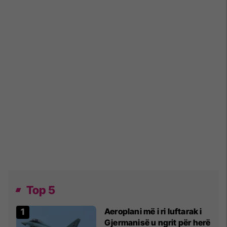
Top 5
Aeroplani më i ri luftarak i
Gjermanisë u ngrit për herë