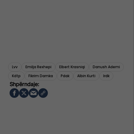
Lvv
Emilja Rexhepi
Elbert Krasniqi
Danush Ademi
Kdtp
Fikrim Damka
Pdak
Albin Kurti
Irdk