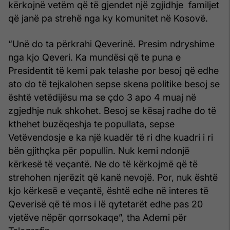
kërkojnë vetëm që të gjendet një zgjidhje familjet
që janë pa strehë nga ky komunitet në Kosovë.
“Unë do ta përkrahi Qeverinë. Presim ndryshime
nga kjo Qeveri. Ka mundësi që te puna e
Presidentit të kemi pak telashe por besoj që edhe
ato do të tejkalohen sepse skena politike besoj se
është vetëdijësu ma se çdo 3 apo 4 muaj në
zgjedhje nuk shkohet. Besoj se kësaj radhe do të
kthehet buzëqeshja te popullata, sepse
Vetëvendosje e ka një kuadër të ri dhe kuadri i ri
bën gjithçka për popullin. Nuk kemi ndonjë
kërkesë të veçantë. Ne do të kërkojmë që të
strehohen njerëzit që kanë nevojë. Por, nuk është
kjo kërkesë e veçantë, është edhe në interes të
Qeverisë që të mos i lë qytetarët edhe pas 20
vjetëve nëpër qorrsokaqe”, tha Ademi për