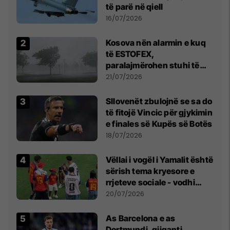
të parë në qiell
16/07/2026
Kosova nën alarmin e kuq
të ESTOFEX,
paralajmërohen stuhi të
fuqishme me breshër dhe
21/07/2026
erëra të forta
Sllovenët zbulojnë se sa do
të fitojë Vincic për gjykimin
e finales së Kupës së Botës
18/07/2026
Vëllai i vogël i Yamalit është
sërish tema kryesore e
rrjeteve sociale - vodhi
vëmendjen pas finales së
20/07/2026
Kupës së Botës
As Barcelona e as
Dortmundi, gjiganti