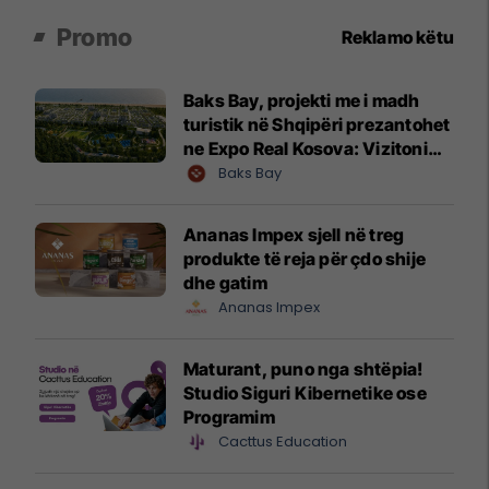
Promo
Reklamo këtu
Baks Bay, projekti me i madh
turistik në Shqipëri prezantohet
ne Expo Real Kosova: Vizitoni
shtandin dhe zbuloni
Baks Bay
mundësitë e investimit
Ananas Impex sjell në treg
produkte të reja për çdo shije
dhe gatim
Ananas Impex
Maturant, puno nga shtëpia!
Studio Siguri Kibernetike ose
Programim
Cacttus Education