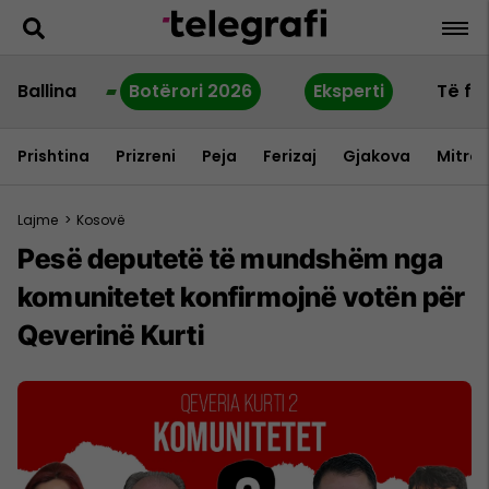
Ballina
Botërori 2026
Eksperti
Të fu
Prishtina
Prizreni
Peja
Ferizaj
Gjakova
Mitrov
Lajme
>
Kosovë
Pesë deputetë të mundshëm nga
komunitetet konfirmojnë votën për
Qeverinë Kurti