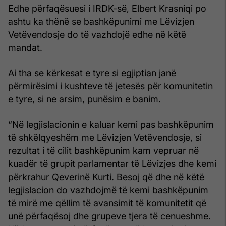
Edhe përfaqësuesi i IRDK-së, Elbert Krasniqi po
ashtu ka thënë se bashkëpunimi me Lëvizjen
Vetëvendosje do të vazhdojë edhe në këtë
mandat.
Ai tha se kërkesat e tyre si egjiptian janë
përmirësimi i kushteve të jetesës për komunitetin
e tyre, si ne arsim, punësim e banim.
“Në legjislacionin e kaluar kemi pas bashkëpunim
të shkëlqyeshëm me Lëvizjen Vetëvendosje, si
rezultat i të cilit bashkëpunim kam vepruar në
kuadër të grupit parlamentar të Lëvizjes dhe kemi
përkrahur Qeverinë Kurti. Besoj që dhe në këtë
legjislacion do vazhdojmë të kemi bashkëpunim
të mirë me qëllim të avansimit të komunitetit që
unë përfaqësoj dhe grupeve tjera të cenueshme.