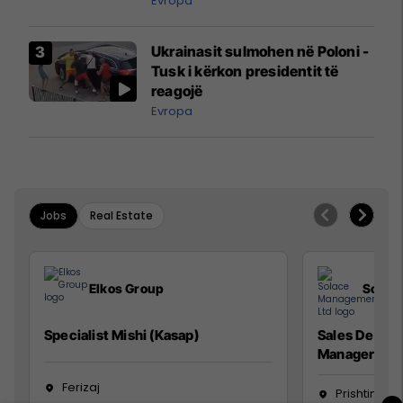
Evropa
interceptuar fluturaken e Qatar
Airways që po shkonte drejt
Ukrainasit sulmohen në Poloni -
Mançesterit
Tusk i kërkon presidentit të
reagojë
Evropa
Jobs
Real Estate
Elkos Group
Solac
Specialist Mishi (Kasap)
Sales Devel
Manager
Ferizaj
Prishtinë