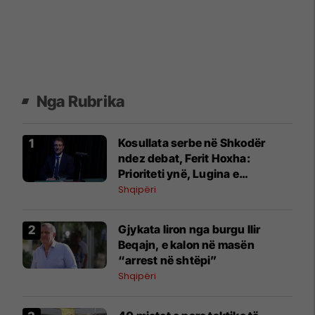
Nga Rubrika
Kosullata serbe në Shkodër
ndez debat, Ferit Hoxha:
Prioriteti ynë, Lugina e
Preshevës
Shqipëri
Gjykata liron nga burgu Ilir
Beqajn, e kalon në masën
“arrest në shtëpi”
Shqipëri