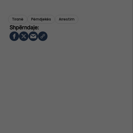
Tiranë
Përndjekës
Arrestim