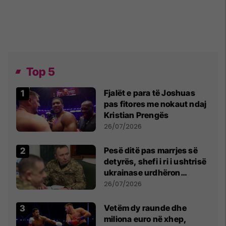
Top 5
Fjalët e para të Joshuas
pas fitores me nokaut ndaj
Kristian Prengës
26/07/2026
Pesë ditë pas marrjes së
detyrës, shefi i ri i ushtrisë
ukrainase urdhëron
kontroll të madh
26/07/2026
Vetëm dy raunde dhe
miliona euro në xhep,