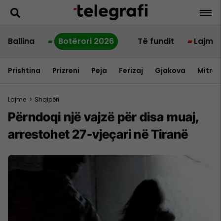
Ballina
Botërori 2026
Të fundit
Lajme
Prishtina
Prizreni
Peja
Ferizaj
Gjakova
Mitrov
Lajme
>
Shqipëri
Përndoqi një vajzë për disa muaj,
arrestohet 27-vjeçari në Tiranë