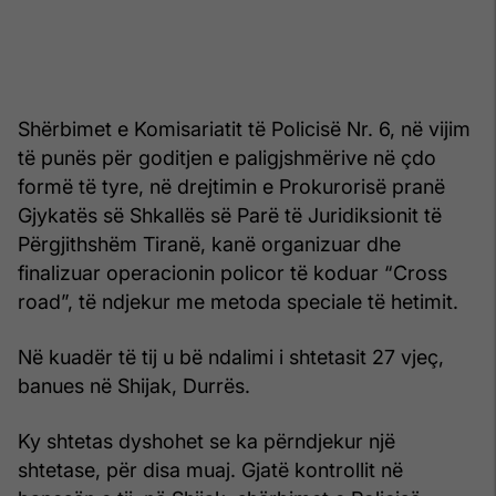
Shërbimet e Komisariatit të Policisë Nr. 6, në vijim
të punës për goditjen e paligjshmërive në çdo
formë të tyre, në drejtimin e Prokurorisë pranë
Gjykatës së Shkallës së Parë të Juridiksionit të
Përgjithshëm Tiranë, kanë organizuar dhe
finalizuar operacionin policor të koduar “Cross
road”, të ndjekur me metoda speciale të hetimit.
Në kuadër të tij u bë ndalimi i shtetasit 27 vjeç,
banues në Shijak, Durrës.
Ky shtetas dyshohet se ka përndjekur një
shtetase, për disa muaj. Gjatë kontrollit në