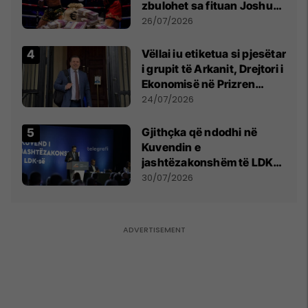
zbulohet sa fituan Joshua
e Prenga
26/07/2026
Vëllai iu etiketua si pjesëtar
i grupit të Arkanit, Drejtori i
Ekonomisë në Prizren
mohon pretendimet
24/07/2026
Gjithçka që ndodhi në
Kuvendin e
jashtëzakonshëm të LDK-
së
30/07/2026