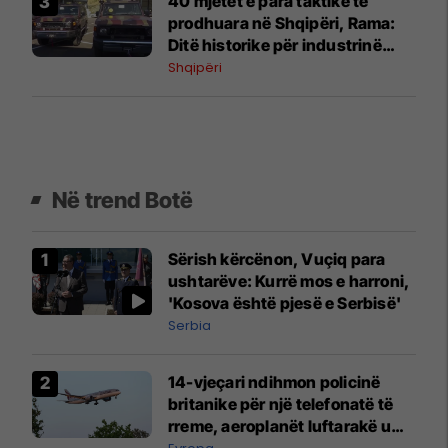
40 mjetet e para taktike të
prodhuara në Shqipëri, Rama:
Ditë historike për industrinë
ushtarake
Shqipëri
Në trend Botë
Sërish kërcënon, Vuçiq para
ushtarëve: Kurrë mos e harroni,
'Kosova është pjesë e Serbisë'
Serbia
14-vjeçari ndihmon policinë
britanike për një telefonatë të
rreme, aeroplanët luftarakë u
ngritën në ajër për të