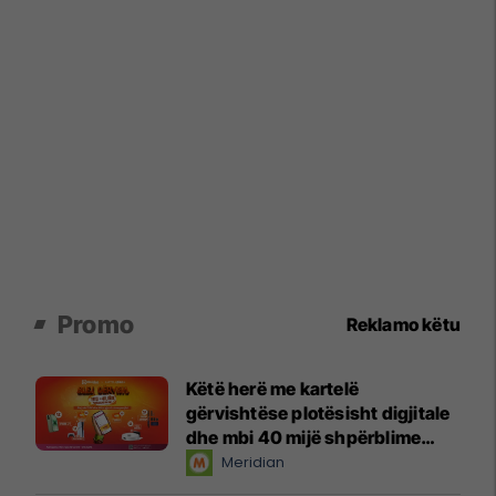
Promo
Reklamo këtu
Këtë herë me kartelë
gërvishtëse plotësisht digjitale
dhe mbi 40 mijë shpërblime
instant!
Meridian