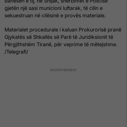
banesën e tij, në Shijak, shërbimet e Policisë
gjetën një sasi municioni luftarak, të cilin e
sekuestruan në cilësinë e provës materiale.
Materialet procedurale i kaluan Prokurorisë pranë
Gjykatës së Shkallës së Parë të Juridiksionit të
Përgjithshëm Tiranë, për veprime të mëtejshme.
/Telegrafi/