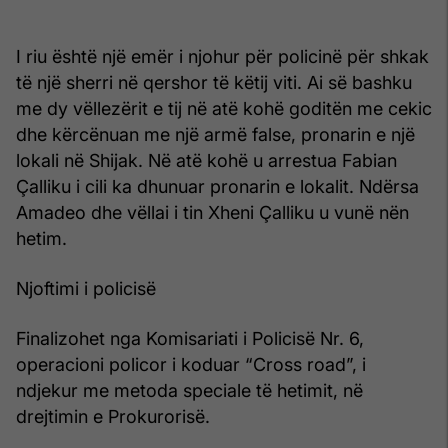
I riu është një emër i njohur për policinë për shkak
të një sherri në qershor të këtij viti. Ai së bashku
me dy vëllezërit e tij në atë kohë goditën me cekic
dhe kërcënuan me një armë false, pronarin e një
lokali në Shijak. Në atë kohë u arrestua Fabian
Çalliku i cili ka dhunuar pronarin e lokalit. Ndërsa
Amadeo dhe vëllai i tin Xheni Çalliku u vunë nën
hetim.
Njoftimi i policisë
Finalizohet nga Komisariati i Policisë Nr. 6,
operacioni policor i koduar “Cross road”, i
ndjekur me metoda speciale të hetimit, në
drejtimin e Prokurorisë.