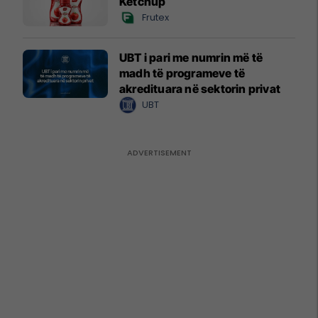
Ketchup
Frutex
UBT i pari me numrin më të
madh të programeve të
akredituara në sektorin privat
UBT