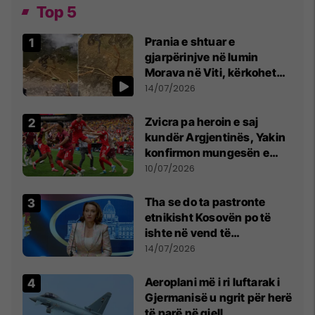
Top 5
Prania e shtuar e
gjarpërinjve në lumin
Morava në Viti, kërkohet
kujdes nga qytetarët
14/07/2026
Zvicra pa heroin e saj
kundër Argjentinës, Yakin
konfirmon mungesën e
madhe
10/07/2026
Tha se do ta pastronte
etnikisht Kosovën po të
ishte në vend të
Millosheviqit, Lëvizja e
14/07/2026
Qytetarëve të Lirë në Serbi
kërkon shkarkimin e
Aeroplani më i ri luftarak i
menjëhershëm të
Gjermanisë u ngrit për herë
Snezhana Paunoviq
të parë në qiell