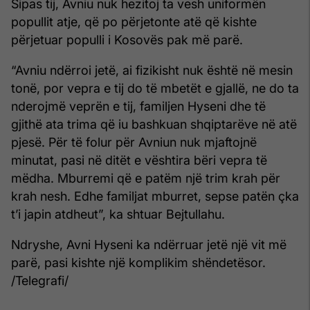
Sipas tij, Avniu nuk hezitoj ta vesh uniformën
popullit atje, që po përjetonte atë që kishte
përjetuar populli i Kosovës pak më parë.
“Avniu ndërroi jetë, ai fizikisht nuk është në mesin
tonë, por vepra e tij do të mbetët e gjallë, ne do ta
nderojmë veprën e tij, familjen Hyseni dhe të
gjithë ata trima që iu bashkuan shqiptarëve në atë
pjesë. Për të folur për Avniun nuk mjaftojnë
minutat, pasi në ditët e vështira bëri vepra të
mëdha. Mburremi që e patëm një trim krah për
krah nesh. Edhe familjat mburret, sepse patën çka
t’i japin atdheut”, ka shtuar Bejtullahu.
Ndryshe, Avni Hyseni ka ndërruar jetë një vit më
parë, pasi kishte një komplikim shëndetësor.
/Telegrafi/