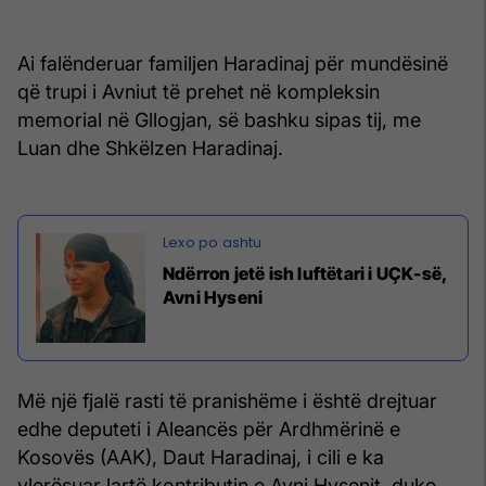
Ai falënderuar familjen Haradinaj për mundësinë
që trupi i Avniut të prehet në kompleksin
memorial në Gllogjan, së bashku sipas tij, me
Luan dhe Shkëlzen Haradinaj.
Ndërron jetë ish luftëtari i UÇK-së,
Avni Hyseni
Më një fjalë rasti të pranishëme i është drejtuar
edhe deputeti i Aleancës për Ardhmërinë e
Kosovës (AAK), Daut Haradinaj, i cili e ka
vlerësuar lartë kontributin e Avni Hysenit, duke