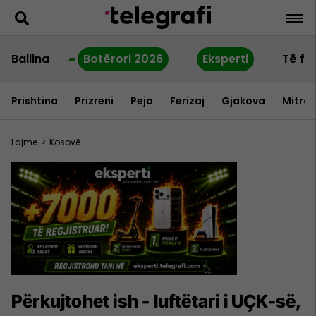
Ballina
Botërori 2026
Eksperti
Të fu
Prishtina
Prizreni
Peja
Ferizaj
Gjakova
Mitrov
Lajme
>
Kosovë
Përkujtohet ish - luftëtari i UÇK-së,