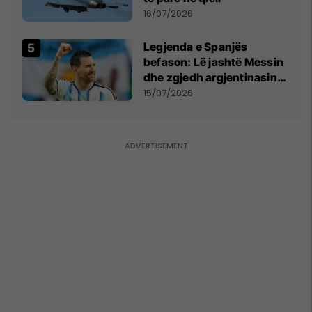
16/07/2026
Legjenda e Spanjës
befason: Lë jashtë Messin
dhe zgjedh argjentinasin
më të mirë në botë
15/07/2026