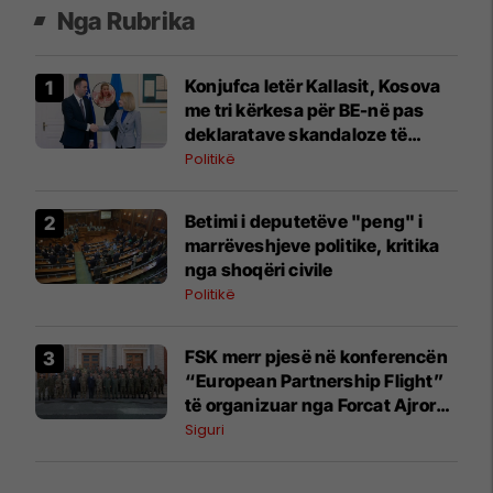
Nga Rubrika
Konjufca letër Kallasit, Kosova
me tri kërkesa për BE-në pas
deklaratave skandaloze të
Paunoviqit
Politikë
Betimi i deputetëve "peng" i
marrëveshjeve politike, kritika
nga shoqëri civile
Politikë
FSK merr pjesë në konferencën
“European Partnership Flight”
të organizuar nga Forcat Ajrore
amerikane
Siguri