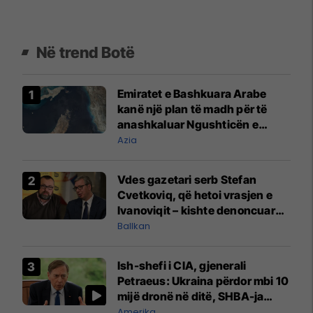
Në trend Botë
Emiratet e Bashkuara Arabe
kanë një plan të madh për të
anashkaluar Ngushticën e
Hormuzit
Azia
Vdes gazetari serb Stefan
Cvetkoviq, që hetoi vrasjen e
Ivanoviqit – kishte denoncuar
kërcënime ndaj vëllezërve
Ballkan
Vuçiq
Ish-shefi i CIA, gjenerali
Petraeus: Ukraina përdor mbi 10
mijë dronë në ditë, SHBA-ja
mbetet shumë prapa në
Amerika