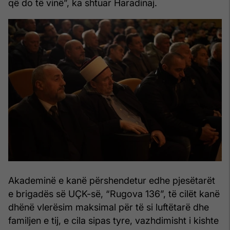
që do të vinë”, ka shtuar Haradinaj.
Akademinë e kanë përshendetur edhe pjesëtarët
e brigadës së UÇK-së, “Rugova 136”, të cilët kanë
dhënë vlerësim maksimal për të si luftëtarë dhe
familjen e tij, e cila sipas tyre, vazhdimisht i kishte