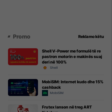
Promo
Reklamo këtu
Shell V-Power me formulë të re
pastron motorin e makinës suaj
deri në 100%
Shell
MobiSIM: Internet kudo dhe 15%
cashback
MobiSIM
Frutex lanson në treg ART