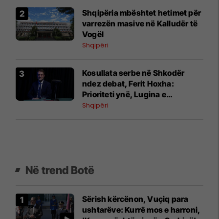
Shqipëria mbështet hetimet për
varrezën masive në Kalludër të
Vogël
Shqipëri
Kosullata serbe në Shkodër
ndez debat, Ferit Hoxha:
Prioriteti ynë, Lugina e
Preshevës
Shqipëri
Në trend Botë
Sërish kërcënon, Vuçiq para
ushtarëve: Kurrë mos e harroni,