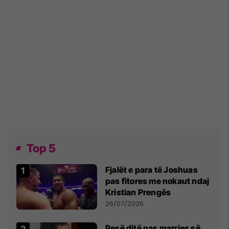
Top 5
Fjalët e para të Joshuas
pas fitores me nokaut ndaj
Kristian Prengës
26/07/2026
Pesë ditë pas marrjes së