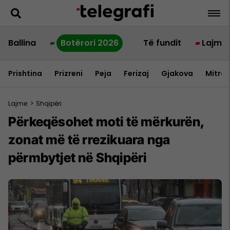
Ballina
Botërori 2026
Të fundit
Lajme
Prishtina
Prizreni
Peja
Ferizaj
Gjakova
Mitrov
Lajme
>
Shqipëri
Përkeqësohet moti të mërkurën,
zonat më të rrezikuara nga
përmbytjet në Shqipëri