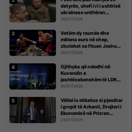
detyrës, shefi i ri i ushtrisë
ukrainase urdhëron
kontroll të madh
26/07/2026
Vetëm dy raunde dhe
miliona euro në xhep,
zbulohet sa fituan Joshua
e Prenga
26/07/2026
Gjithçka që ndodhi në
Kuvendin e
jashtëzakonshëm të LDK-
së
30/07/2026
Vëllai iu etiketua si pjesëtar
i grupit të Arkanit, Drejtori i
Ekonomisë në Prizren
mohon pretendimet
24/07/2026