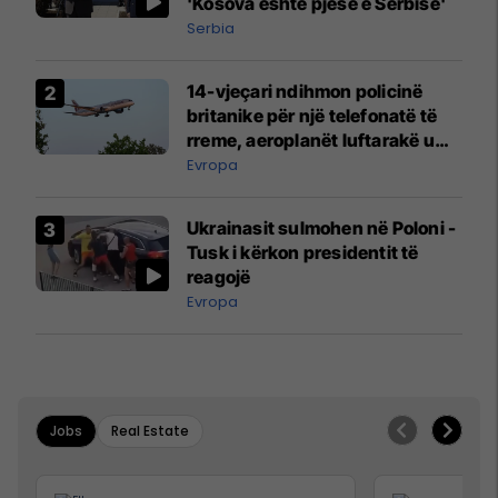
'Kosova është pjesë e Serbisë'
Serbia
14-vjeçari ndihmon policinë
britanike për një telefonatë të
rreme, aeroplanët luftarakë u
ngritën në ajër për të
Evropa
interceptuar fluturaken e Qatar
Airways që po shkonte drejt
Ukrainasit sulmohen në Poloni -
Mançesterit
Tusk i kërkon presidentit të
reagojë
Evropa
Jobs
Real Estate