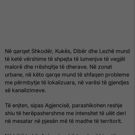
Në qarqet Shkodër, Kukës, Dibër dhe Lezhë mund
të ketë vërshime të shpejta të lumenjve të vegjël
malorë dhe rrëshqitje të dherave. Në zonat
urbane, në këto qarqe mund të shfaqen probleme
me përmbytje të lokalizuara, në varësi të gjendjes
së kanalizimeve.
Të enjten, sipas Agjencisë, parashikohen reshje
shiu të herëpashershme me intensitet të ulët deri
në mesatar në pjesën më të madhe të territorit.