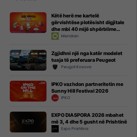
Këtë herë me kartelë
gërvishtëse plotësisht digjitale
dhe mbi 40 mijë shpërblime
instant!
Meridian
Zgjidhni një nga katër modelet
tuaja të preferuara Peugeot
Peugot Kosova
IPKO vazhdon partneritetin me
Sunny Hill Festival 2026
IPKO
EXPO DIASPORA 2026 mbahet
më 3, 4 dhe 5 gusht në Prishtinë
Expo Prishtina