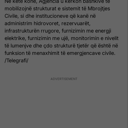
Në këtë kohë, Agjencia u kërkon bashkive të
mobilizojnë strukturat e sistemit të Mbrojtjes
Civile, si dhe institucioneve që kanë në
administrim hidrovoret, rezervuarët,
infrastrukturën rrugore, furnizimin me energji
elektrike, furnizimin me ujë, monitorimin e nivelit
të lumenjve dhe çdo strukturë tjetër që është në
funksion të menaxhimit të emergjencave civile.
/Telegrafi/