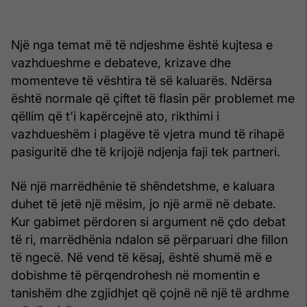
Një nga temat më të ndjeshme është kujtesa e
vazhdueshme e debateve, krizave dhe
momenteve të vështira të së kaluarës. Ndërsa
është normale që çiftet të flasin për problemet me
qëllim që t'i kapërcejnë ato, rikthimi i
vazhdueshëm i plagëve të vjetra mund të rihapë
pasiguritë dhe të krijojë ndjenja faji tek partneri.
Në një marrëdhënie të shëndetshme, e kaluara
duhet të jetë një mësim, jo një armë në debate.
Kur gabimet përdoren si argument në çdo debat
të ri, marrëdhënia ndalon së përparuari dhe fillon
të ngecë. Në vend të kësaj, është shumë më e
dobishme të përqendrohesh në momentin e
tanishëm dhe zgjidhjet që çojnë në një të ardhme