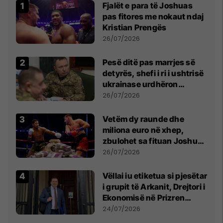
Fjalët e para të Joshuas
pas fitores me nokaut ndaj
Kristian Prengës
26/07/2026
Pesë ditë pas marrjes së
detyrës, shefi i ri i ushtrisë
ukrainase urdhëron
kontroll të madh
26/07/2026
Vetëm dy raunde dhe
miliona euro në xhep,
zbulohet sa fituan Joshua
e Prenga
26/07/2026
Vëllai iu etiketua si pjesëtar
i grupit të Arkanit, Drejtori i
Ekonomisë në Prizren
mohon pretendimet
24/07/2026