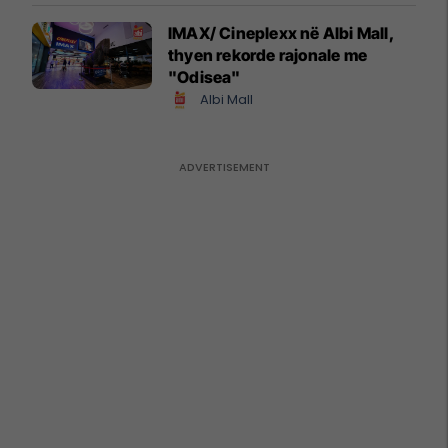
IMAX/ Cineplexx në Albi Mall,
thyen rekorde rajonale me
"Odisea"
Albi Mall