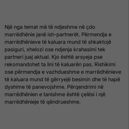
Një nga temat më të ndjeshme në çdo
marrëdhënie janë ish-partnerët. Përmendja e
marrëdhënieve të kaluara mund të shkaktojë
pasiguri, xhelozi ose ndjenja krahasimi tek
partneri juaj aktual. Kjo është arsyeja pse
rekomandohet ta lini të kaluarën pas. Rishikimi
ose përmendja e vazhdueshme e marrëdhënieve
të kaluara mund të gërryejë besimin dhe të hapë
dyshime të panevojshme. Përqendrimi në
marrëdhënien e tanishme është çelësi i një
marrëdhënieje të qëndrueshme.