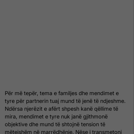
Për më tepër, tema e familjes dhe mendimet e
tyre për partnerin tuaj mund të jenë të ndjeshme.
Ndërsa njerëzit e afërt shpesh kanë qëllime të
mira, mendimet e tyre nuk janë gjithmonë
objektive dhe mund të shtojnë tension të
mëtejshëm në marrëdhënie. Nëse i transmetoni