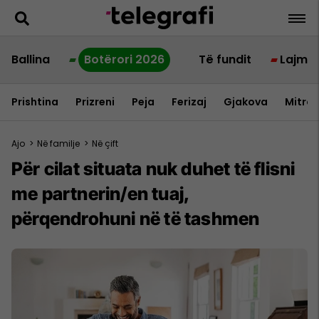
Ballina
Botërori 2026
Të fundit
Lajme
Prishtina
Prizreni
Peja
Ferizaj
Gjakova
Mitrov
Ajo
>
Në familje
>
Në çift
Për cilat situata nuk duhet të flisni
me partnerin/en tuaj,
përqendrohuni në të tashmen