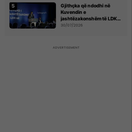
Gjithçka që ndodhi në
Kuvendin e
jashtëzakonshëm të LDK-
së
30/07/2026