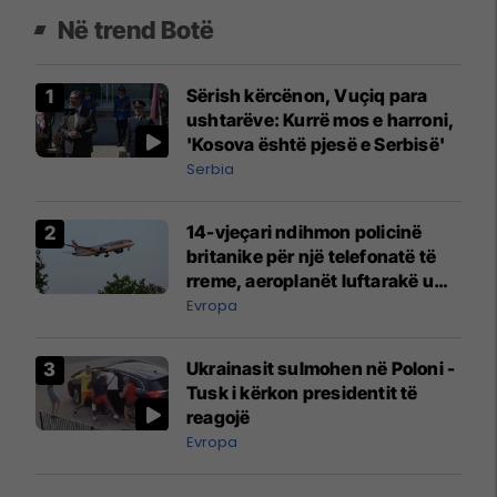
Në trend Botë
Sërish kërcënon, Vuçiq para
ushtarëve: Kurrë mos e harroni,
'Kosova është pjesë e Serbisë'
Serbia
14-vjeçari ndihmon policinë
britanike për një telefonatë të
rreme, aeroplanët luftarakë u
ngritën në ajër për të
Evropa
interceptuar fluturaken e Qatar
Airways që po shkonte drejt
Ukrainasit sulmohen në Poloni -
Mançesterit
Tusk i kërkon presidentit të
reagojë
Evropa