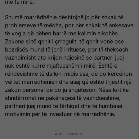
më të mirë.
Shumë marrëdhënie dështojnë jo për shkak të
problemeve të mëdha, por për shkak të ankesave
të vogla që bëhen barrë me kalimin e kohës.
Zakone si të qenit i çrregullt, të qenit vonë ose
bezdisës mund të jenë irrituese, por t'i theksosh
vazhdimisht ato krijon ndjesinë se partneri juaj
nuk është kurrë mjaftueshëm i mirë. Është e
rëndësishme të dalloni midis asaj që po kërcënon
vërtet marrëdhënien dhe asaj që është thjesht një
zakon personal që po ju shqetëson. Nëse kritika
shndërrohet në pakënaqësi të vazhdueshme,
partneri juaj mund të tërhiqet dhe të humbasë
motivimin për të investuar në marrëdhënie.