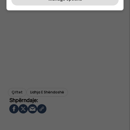
Çiftet
Lidhja E Shëndoshë