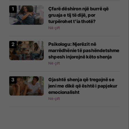
Çfarë dëshiron një burrë që
gruaja e tij të dijë, por
turpërohet t'ia thotë?
Në çift
Psikologu: Njerëzit në
marrëdhënie të pashëndetshme
shpesh injorojnë këto shenja
Në çift
Gjashtë shenja që tregojnë se
jeni me dikë që është i papjekur
emocionalisht
Në çift