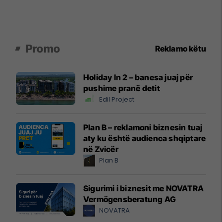
Promo
Reklamo këtu
Holiday In 2 – banesa juaj për
pushime pranë detit
Edil Project
Plan B – reklamoni biznesin tuaj
aty ku është audienca shqiptare
në Zvicër
Plan B
Sigurimi i biznesit me NOVATRA
Vermögensberatung AG
NOVATRA