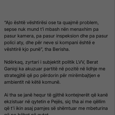
“Ajo është vështirësi ose ta quajmë problem,
sepse nuk mund t’i mbash nën menaxhim pa
pasur kamera, pa pasur inspeksion dhe pa pasur
polici aty, dhe për neve si kompani është e
vështirë kjo punë”, tha Berisha.
Ndërkaq, zyrtari i subjektit politik LVV, Berat
Ganiqi ka akuzuar partitë në pozitë në lidhje me
strategjitë që po përdorin për mirëmbajtjen e
ambientit në këtë komunë.
Ai tha se janë hequr të gjithë kontejnerët që kanë
ekzistuar në qytetin e Pejës, siç tha ai me qëllim
që t'i ikin asaj pamjes së shëmtuar me mbeturina
që po bëhet në qytet.