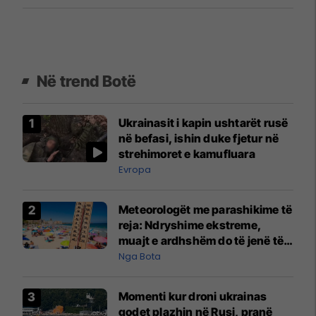
Në trend Botë
Ukrainasit i kapin ushtarët rusë
në befasi, ishin duke fjetur në
strehimoret e kamufluara
Evropa
Meteorologët me parashikime të
reja: Ndryshime ekstreme,
muajt e ardhshëm do të jenë të
pazakontë
Nga Bota
Momenti kur droni ukrainas
godet plazhin në Rusi, pranë