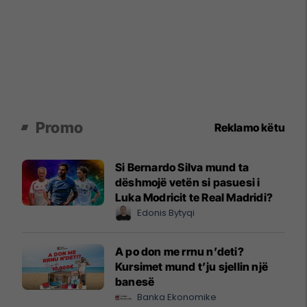
Promo
Reklamo këtu
Si Bernardo Silva mund ta
dëshmojë vetën si pasuesi i
Luka Modricit te Real Madridi?
Edonis Bytyqi
A po don me rrnu n’deti?
Kursimet mund t’ju sjellin një
banesë
Banka Ekonomike