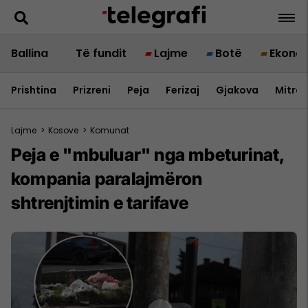
Ballina
Të fundit
Lajme
Botë
Ekono
Prishtina
Prizreni
Peja
Ferizaj
Gjakova
Mitrov
Lajme
>
Kosove
>
Komunat
​Peja e "mbuluar" nga mbeturinat,
kompania paralajmëron
shtrenjtimin e tarifave