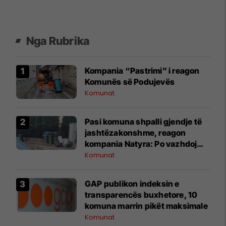
Nga Rubrika
Kompania “Pastrimi” i reagon
Komunës së Podujevës
Komunat
Pasi komuna shpalli gjendje të
jashtëzakonshme, reagon
kompania Natyra: Po vazhdojmë
pastrimin e mbeturinave në
Komunat
fshatrat e Podujevës
GAP publikon indeksin e
transparencës buxhetore, 10
komuna marrin pikët maksimale
Komunat