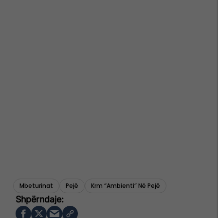
Mbeturinat
Pejë
Krm “ambienti” Në Pejë