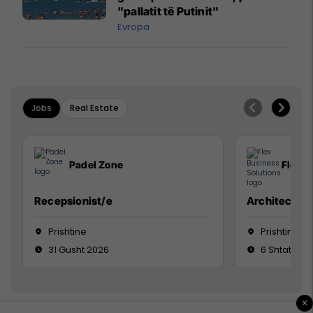
"pallatit të Putinit"
Evropa
Jobs
Real Estate
Padel Zone
Flex B
Recepsionist/e
Architect
Prishtine
Prishtinë
31 Gusht 2026
6 Shtator 2
×