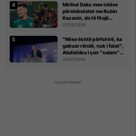
Mirlind Daku mes lotëve
përshëndetet me Rubin
Kazanin, do të fitojë
miliona te Spartak Moska
02/08/2026
"Nëse është përfshirë, ka
gabuar rëndë, nuk i falet",
Abdixhiku i çon “selam”
Përparim Ramës
30/07/2026