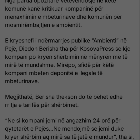
Nga partia opozitare Vetëvendosje në këtë
komunë kanë kritikuar kompaninë për
menaxhimin e mbeturinave dhe komunën për
mosmirëmbajtjen e ambientit.
E kryeshefi i ndërmarrjes publike “Ambienti” në
Pejë, Diedon Berisha tha për KosovaPress se kjo
kompani po kryen shërbimin në mënyrën më të
mirë të mundshme. Mirëpo, sfidë për këtë
kompani mbeten deponitë e ilegale të
mbeturinave.
Megjithatë, Berisha thekson do të bëhet edhe
rritja e tarifës për shërbimet.
“Ne si kompani jemi në angazhim 24 orë për
qytetarët e Pejës...Ne mendojmë se jemi duke
kryer shërbim aq mirë sa të jetë e mundur”, tha si,