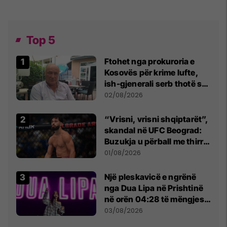
Top 5
Ftohet nga prokuroria e
Kosovës për krime lufte,
ish-gjenerali serb thotë se
dikush e tradhtoi në
02/08/2026
Beograd
“Vrisni, vrisni shqiptarët”,
skandal në UFC Beograd:
Buzukja u përball me thirrje
anti-shqiptare nga
01/08/2026
tribunat
Një pleskavicë e ngrënë
nga Dua Lipa në Prishtinë
në orën 04:28 të mëngjesit
- dhe bota digjitale serbe
03/08/2026
shpall gjendjen e luftës