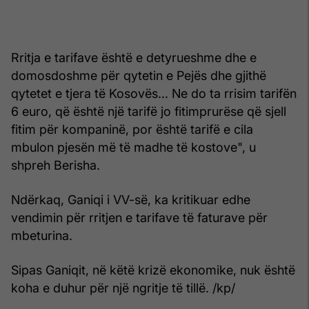
Rritja e tarifave është e detyrueshme dhe e
domosdoshme për qytetin e Pejës dhe gjithë
qytetet e tjera të Kosovës... Ne do ta rrisim tarifën
6 euro, që është një tarifë jo fitimprurëse që sjell
fitim për kompaninë, por është tarifë e cila
mbulon pjesën më të madhe të kostove", u
shpreh Berisha.
Ndërkaq, Ganiqi i VV-së, ka kritikuar edhe
vendimin për rritjen e tarifave të faturave për
mbeturina.
Sipas Ganiqit, në këtë krizë ekonomike, nuk është
koha e duhur për një ngritje të tillë. /kp/