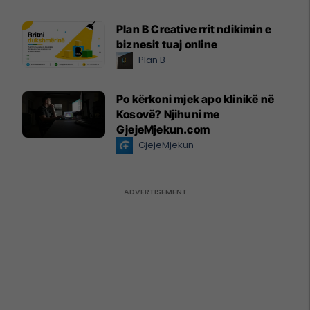
Plan B Creative rrit ndikimin e
biznesit tuaj online
Plan B
Po kërkoni mjek apo klinikë në
Kosovë? Njihuni me
GjejeMjekun.com
GjejeMjekun