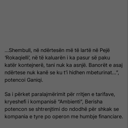
...Shembull, në ndërtesën më të lartë në Pejë
‘Rokaqielli’, në të kaluarën i ka pasur së paku
katër kontejnerë, tani nuk ka asnjë. Banorët e asaj
ndërtese nuk kanë se ku t’i hidhen mbeturinat...”,
potencoi Ganiqi.
Sa i përket paralajmërimit për rritjen e tarifave,
kryeshefi i kompanisë “Ambienti”, Berisha
potencon se shtrenjtimi do ndodhë për shkak se
kompania e tyre po operon me humbje financiare.