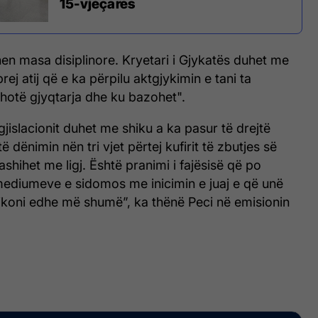
15-vjeçares
hen masa disiplinore. Kryetari i Gjykatës duhet me
ej atij që e ka përpilu aktgjykimin e tani ta
hotë gjyqtarja dhe ku bazohet".
gjislacionit duhet me shiku a ka pasur të drejtë
ë dënimin nën tri vjet përtej kufirit të zbutjes së
shihet me ligj. Është pranimi i fajësisë që po
ediumeve e sidomos me inicimin e juaj e që unë
hikoni edhe më shumë”, ka thënë Peci në emisionin