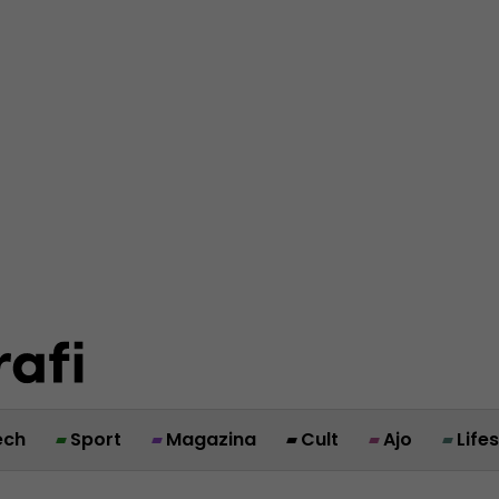
ech
Sport
Magazina
Cult
Ajo
Life