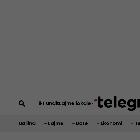
Të Fundit
Lajme lokale
Ballina
Lajme
Botë
Ekonomi
T