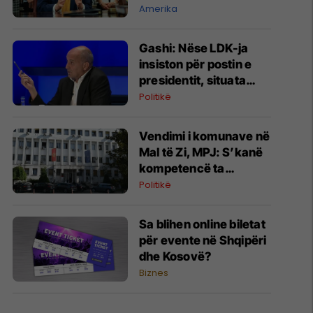
anulimit të tarifave të
Amerika
Trumpit
Gashi: Nëse LDK-ja
insiston për postin e
presidentit, situata
komplikohet - pres që
Politikë
të ketë lëshim
Vendimi i komunave në
Mal të Zi, MPJ: S’kanë
kompetencë ta
ç’njohin Kosovën
Politikë
Sa blihen online biletat
për evente në Shqipëri
dhe Kosovë?
Biznes