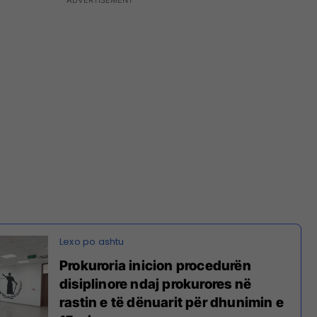
Prokuroria inicion procedurën
disiplinore ndaj prokurores në
rastin e të dënuarit për dhunimin e