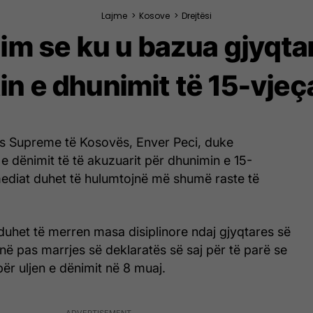
Lajme
>
Kosove
>
Drejtësi
im se ku u bazua gjyqtar
tin e dhunimit të 15-vjeç
tës Supreme të Kosovës, Enver Peci, duke
e dënimit të të akuzuarit për dhunimin e 15-
mediat duhet të hulumtojnë më shumë raste të
duhet të merren masa disiplinore ndaj gjyqtares së
onë pas marrjes së deklaratës së saj për të parë se
ër uljen e dënimit në 8 muaj.