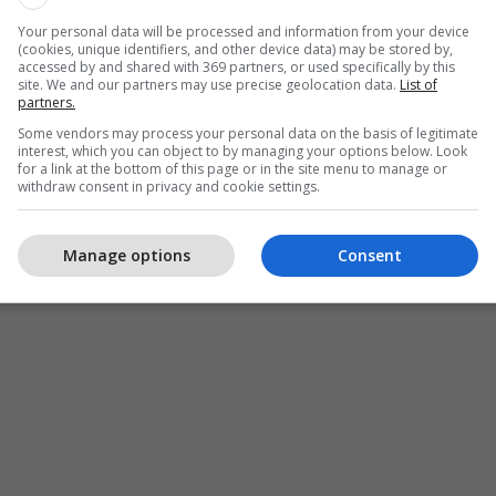
Your personal data will be processed and information from your device
(cookies, unique identifiers, and other device data) may be stored by,
accessed by and shared with 369 partners, or used specifically by this
site. We and our partners may use precise geolocation data.
List of
partners.
Some vendors may process your personal data on the basis of legitimate
interest, which you can object to by managing your options below. Look
for a link at the bottom of this page or in the site menu to manage or
withdraw consent in privacy and cookie settings.
Manage options
Consent