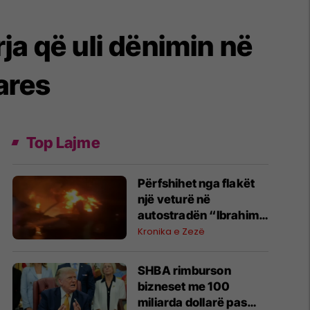
ja që uli dënimin në
ares
Top Lajme
Përfshihet nga flakët
një veturë në
autostradën “Ibrahim
Rugova”
Kronika e Zezë
SHBA rimburson
bizneset me 100
miliarda dollarë pas