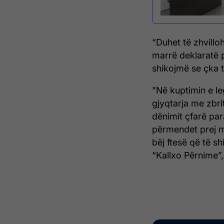
“Duhet të zhvillo
marrë deklaratë pr
shikojmë se çka t
"Në kuptimin e le
gjyqtarja me zbrit
dënimit çfarë para
përmendet prej m
bëj ftesë që të s
“Kallxo Përnime”,