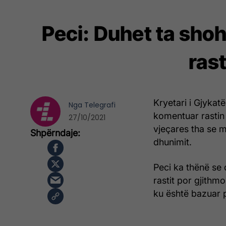
Peci: Duhet ta shoh
ras
Kryetari i Gjyka
Nga
Telegrafi
komentuar rastin 
27/10/2021
vjeçares tha se 
dhunimit.
Peci ka thënë se 
rastit por gjithm
ku është bazuar p